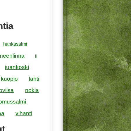
tia
hankasalmi
meenlinna
ii
juankoski
kuopio
lahti
loviisa
nokia
omussalmi
aa
vihanti
ut