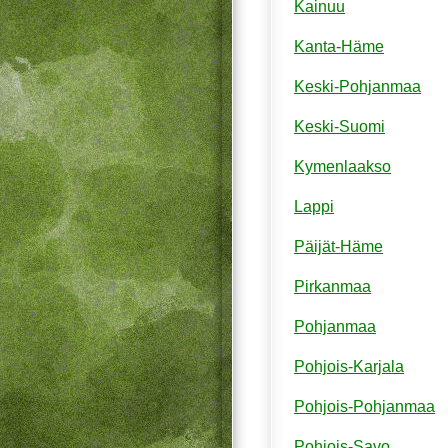
Kainuu
Kanta-Häme
Keski-Pohjanmaa
Keski-Suomi
Kymenlaakso
Lappi
Päijät-Häme
Pirkanmaa
Pohjanmaa
Pohjois-Karjala
Pohjois-Pohjanmaa
Pohjois-Savo