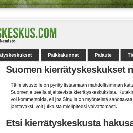
rätyskeskukset
Paikkakunnat
Palaute
Ti
Suomen kierrätyskeskukset n
Tälle sivustolle on pyritty listaamaan mahdollisimman kat
Suomen alueella sijaitsevista kierrätyskeskuksista. Kutaki
voi kommentoida, eli jos Sinulla on myönteistä sanottavaa ta
jaettavaksi, voit julkaista mielipiteesi vaivattomasti.
Etsi kierrätyskeskusta hakus