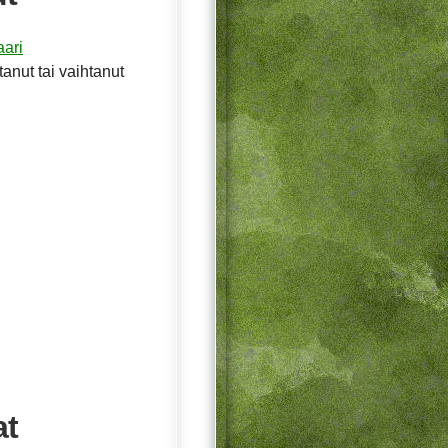
ari
tanut tai vaihtanut
at