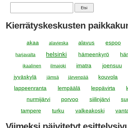
Etsi
Kierrätyskeskusten paikkakun
akaa
alavus
espoo
alavieska
helsinki
hämeenkyrö
hä
harjavalta
imatra
joensuu
ikaalinen
ilmajoki
jyväskylä
kouvola
jämsä
järvenpää
lappeenranta
lempäälä
leppävirta
nurmijärvi
porvoo
siilinjärvi
su
tampere
turku
valkeakoski
vant
Viimeksi päivitetyt esittelysiv