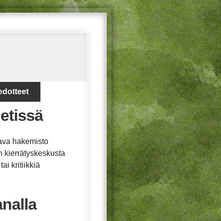
edotteet
etissä
tava hakemisto
n kierrätyskeskusta
i kritiikkiä
analla