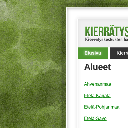
Etusivu
Kier
Alueet
Ahvenanmaa
Etelä-Karjala
Etelä-Pohjanmaa
Etelä-Savo