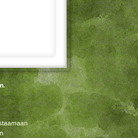
n.
listaamaan
en