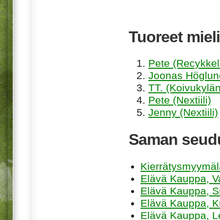
Tuoreet mieli
Pete (Recykkel
Joonas Höglund
TT. (Koivukylän
Pete (Nextiili)
Jenny (Nextiili)
Saman seudu
Kierrätysmyymä
Elävä Kauppa, V
Elävä Kauppa, Sii
Elävä Kauppa, K
Elävä Kauppa, L