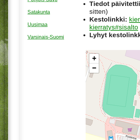
Tiedot päivitetti
sitten)
Satakunta
Kestolinkki:
kie
Uusimaa
kierratys#sisalto
Lyhyt kestolinkk
Varsinais-Suomi
+
−