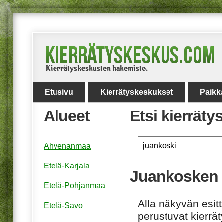
Etusivu
Kierrätyskeskukset
Paikk
Alueet
Etsi kierrät
Ahvenanmaa
Etelä-Karjala
Juankosken 
Etelä-Pohjanmaa
Alla näkyvän esitt
Etelä-Savo
perustuvat kierrä