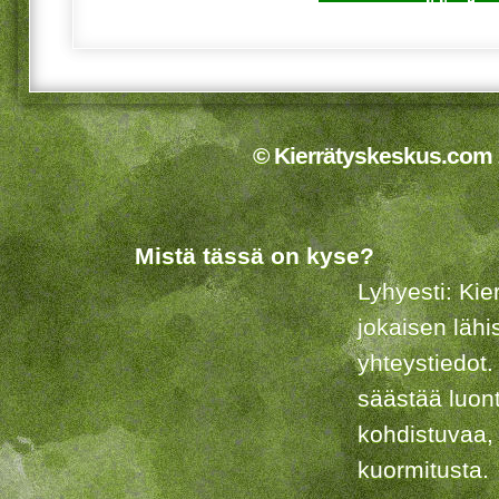
© Kierrätyskeskus.com 2
Mistä tässä on kyse?
Lyhyesti: Kie
jokaisen lähi
yhteystiedot.
säästää luon
kohdistuvaa,
kuormitusta.