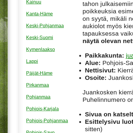
Kainuu
tahon julkaisemiin
poikkeuksia esim
Kanta-Häme
on syytä, mikäli ne
aukiolot myös kie
Keski-Pohjanmaa
tapauksessa vaiku
Keski-Suomi
näytä olevan net
Kymenlaakso
Paikkakunta:
ju
Lappi
Alue:
Pohjois-S
Nettisivut:
Kierrä
Päijät-Häme
Osoite:
Juankosk
Pirkanmaa
Juankosken kierrä
Pohjanmaa
Puhelinnumero o
Pohjois-Karjala
Sivua on katsel
Esittelysivu luot
Pohjois-Pohjanmaa
sitten)
Pohjois-Savo