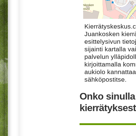
Kierrätyskeskus.
Juankosken kierr
esittelysivun tiet
sijainti kartalla v
palvelun ylläpido
kirjoittamalla ko
aukiolo kannattaa 
sähköpostitse.
Onko sinull
kierrätykses