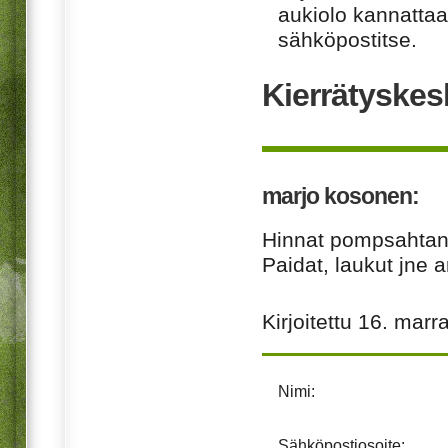
aukiolo kannattaa 
sähköpostitse.
Kierrätyskes
marjo kosonen:
Hinnat pompsahtane
Paidat, laukut jne a
Kirjoitettu
16. marr
Nimi:
Sähköpostiosoite: