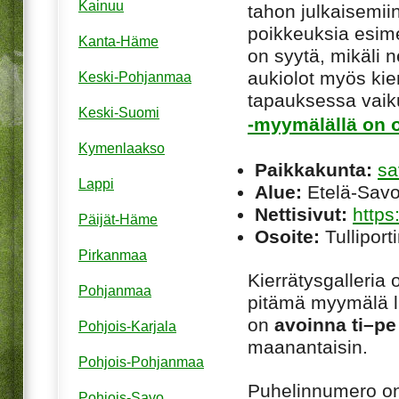
Kainuu
tahon julkaisemiin
poikkeuksia esim
Kanta-Häme
on syytä, mikäli ne
aukiolot myös kie
Keski-Pohjanmaa
tapauksessa vaiku
Keski-Suomi
-myymälällä on o
Kymenlaakso
Paikkakunta:
sa
Lappi
Alue:
Etelä-Sav
Nettisivut:
https:
Päijät-Häme
Osoite:
Tulliport
Pirkanmaa
Kierrätysgalleria
Pohjanmaa
pitämä myymälä li
on
avoinna ti–pe
Pohjois-Karjala
maanantaisin.
Pohjois-Pohjanmaa
Puhelinnumero o
Pohjois-Savo