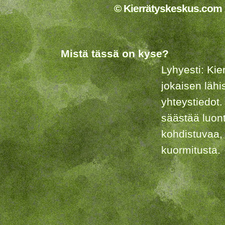
© Kierrätyskeskus.com 2
Mistä tässä on kyse?
Lyhyesti: Kie
jokaisen lähi
yhteystiedot.
säästää luon
kohdistuvaa,
kuormitusta.