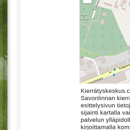
Kierrätyskeskus.
Savonlinnan kier
esittelysivun tiet
sijainti kartalla v
palvelun ylläpido
kirjoittamalla ko