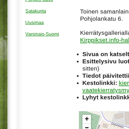
Toinen samanlain
Satakunta
Pohjolankatu 6.
Uusimaa
Kierrätysgalleria
Varsinais-Suomi
Kirppikset.info-h
Sivua on katsel
Esittelysivu luot
sitten)
Tiedot päivitetti
Kestolinkki:
kie
vaatekierratysm
Lyhyt kestolinkk
+
−