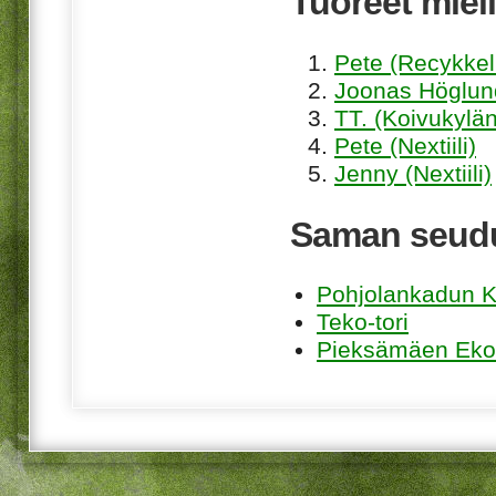
Tuoreet mieli
Pete (Recykkel
Joonas Höglund
TT. (Koivukylän
Pete (Nextiili)
Jenny (Nextiili)
Saman seudu
Pohjolankadun K
Teko-tori
Pieksämäen Eko