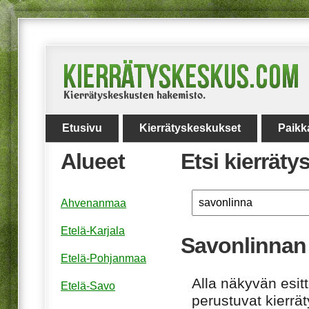
Etusivu
Kierrätyskeskukset
Paikk
Alueet
Etsi kierrät
Ahvenanmaa
Etelä-Karjala
Savonlinnan 
Etelä-Pohjanmaa
Alla näkyvän esitt
Etelä-Savo
perustuvat kierrä