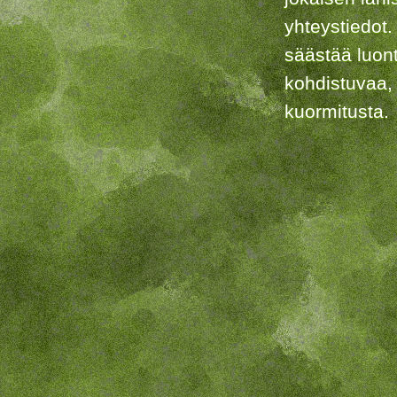
yhteystiedot.
säästää luon
kohdistuvaa,
kuormitusta.