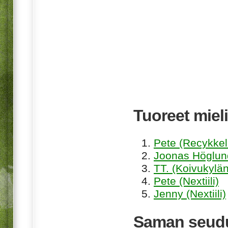
Tuoreet mieli
Pete (Recykkel
Joonas Höglund
TT. (Koivukylän
Pete (Nextiili)
Jenny (Nextiili)
Saman seudu