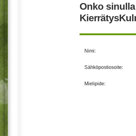
Onko sinull
KierrätysKu
Nimi:
Sähköpostiosoite:
Mielipide: