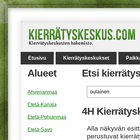
Etusivu
Kierrätyskeskukset
Paikk
Alueet
Etsi kierrät
Ahvenanmaa
Etelä-Karjala
4H Kierräty
Etelä-Pohjanmaa
Alla näkyvän esitt
Etelä-Savo
perustuvat kierrä