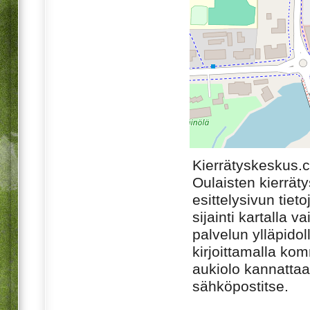
Kierrätyskeskus.
Oulaisten kierrät
esittelysivun tiet
sijainti kartalla v
palvelun ylläpido
kirjoittamalla ko
aukiolo kannattaa 
sähköpostitse.