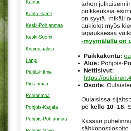
Kainuu
tahon julkaisemiin
poikkeuksia esim
Kanta-Häme
on syytä, mikäli ne
aukiolot myös kie
Keski-Pohjanmaa
tapauksessa vaiku
Keski-Suomi
-myymälällä on o
Kymenlaakso
Paikkakunta:
ou
Lappi
Alue:
Pohjois-P
Nettisivut:
Päijät-Häme
https://oulainen.
Pirkanmaa
Osoite:
Oulaiste
Pohjanmaa
Oulaisissa sijait
pe kello 10–18
. 
Pohjois-Karjala
Pohjois-Pohjanmaa
Kassan puhelinnu
sähköpostiosoite 
Pohjois-Savo