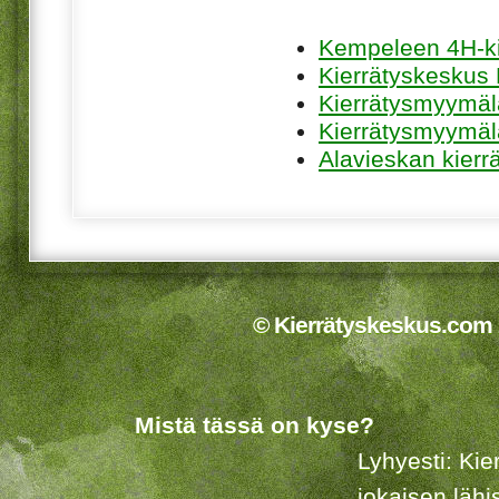
Kempeleen 4H-ki
Kierrätyskeskus 
Kierrätysmyymä
Kierrätysmyymäl
Alavieskan kierr
© Kierrätyskeskus.com 2
Mistä tässä on kyse?
Lyhyesti: Kie
jokaisen lähi