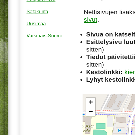
Nettisivujen lisä
Satakunta
sivut
.
Uusimaa
Sivua on katsel
Varsinais-Suomi
Esittelysivu luot
sitten)
Tiedot päivitetti
sitten)
Kestolinkki:
kie
Lyhyt kestolinkk
+
−