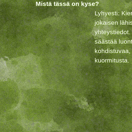
Mistä tässä on kyse?
Lyhyesti: Kie
jokaisen lähi
yhteystiedot.
säästää luon
kohdistuvaa,
kuormitusta.