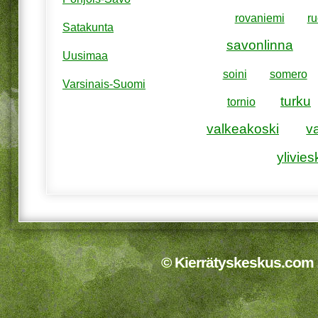
rovaniemi
ru
Satakunta
savonlinna
Uusimaa
soini
somero
Varsinais-Suomi
turku
tornio
valkeakoski
v
ylivies
© Kierrätyskeskus.com 2