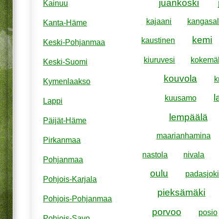
juankoski
Kainuu
kajaani
kangasa
Kanta-Häme
kemi
kaustinen
Keski-Pohjanmaa
kiuruvesi
kokemä
Keski-Suomi
kouvola
k
Kymenlaakso
l
kuusamo
Lappi
lempäälä
Päijät-Häme
maarianhamina
Pirkanmaa
nastola
nivala
Pohjanmaa
oulu
padasjok
Pohjois-Karjala
pieksämäki
Pohjois-Pohjanmaa
porvoo
posio
Pohjois-Savo