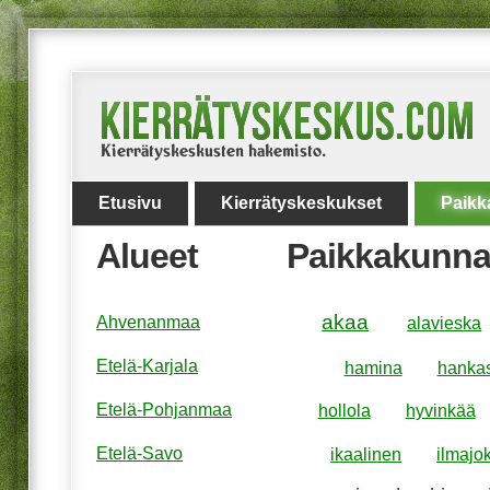
Etusivu
Kierrätyskeskukset
Paikk
Alueet
Paikkakunna
akaa
Ahvenanmaa
alavieska
Etelä-Karjala
hamina
hanka
Etelä-Pohjanmaa
hollola
hyvinkää
Etelä-Savo
ikaalinen
ilmajok