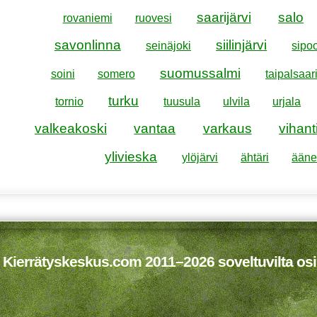
saarijärvi
salo
rovaniemi
ruovesi
savonlinna
siilinjärvi
seinäjoki
sipo
suomussalmi
soini
somero
taipalsaar
turku
tornio
tuusula
ulvila
urjala
valkeakoski
vantaa
varkaus
vihant
ylivieska
ylöjärvi
ähtäri
ääne
 Kierrätyskeskus.com 2011–2026 soveltuvilta osi