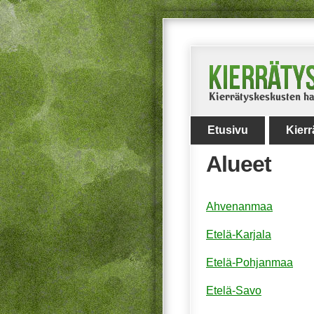
Etusivu
Kier
Alueet
Ahvenanmaa
Etelä-Karjala
Etelä-Pohjanmaa
Etelä-Savo