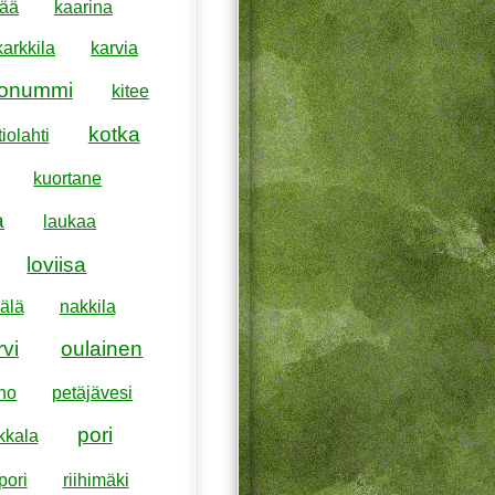
pää
kaarina
karkkila
karvia
konummi
kitee
kotka
iolahti
kuortane
a
laukaa
loviisa
älä
nakkila
rvi
oulainen
ho
petäjävesi
pori
kkala
pori
riihimäki