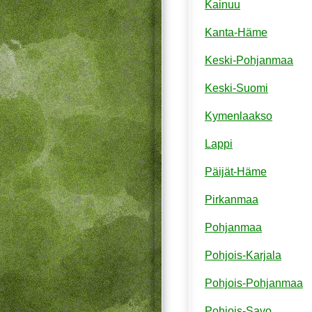
Kainuu
Kanta-Häme
Keski-Pohjanmaa
Keski-Suomi
Kymenlaakso
Lappi
Päijät-Häme
Pirkanmaa
Pohjanmaa
Pohjois-Karjala
Pohjois-Pohjanmaa
Pohjois-Savo