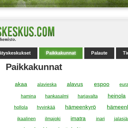
rätyskeskukset
Paikkakunnat
Palaute
Ti
Paikkakunnat
akaa
alavus
espoo
alavieska
eura
heinola
hamina
hankasalmi
harjavalta
hämeenkyrö
hämeenl
hollola
hyvinkää
imatra
ikaalinen
ilmajoki
inari
jalasjä