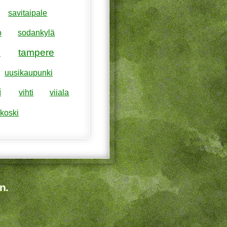
savitaipale
o
sodankylä
tampere
i
uusikaupunki
i
vihti
viiala
koski
n.