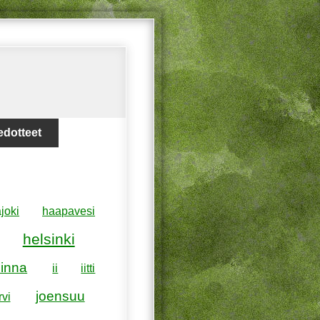
edotteet
joki
haapavesi
helsinki
inna
ii
iitti
joensuu
rvi