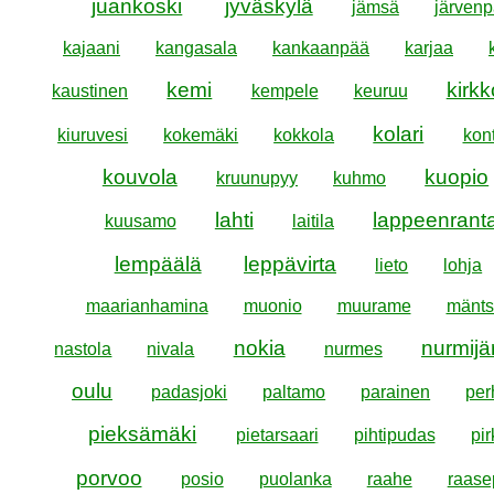
juankoski
jyväskylä
jämsä
järven
kajaani
kangasala
kankaanpää
karjaa
kemi
kirk
kaustinen
kempele
keuruu
kolari
kiuruvesi
kokemäki
kokkola
kont
kouvola
kuopio
kruunupyy
kuhmo
lahti
lappeenrant
kuusamo
laitila
lempäälä
leppävirta
lieto
lohja
maarianhamina
muonio
muurame
mänts
nokia
nurmijä
nastola
nivala
nurmes
oulu
padasjoki
paltamo
parainen
per
pieksämäki
pietarsaari
pihtipudas
pir
porvoo
posio
puolanka
raahe
raase