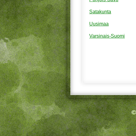
Satakunta
Uusimaa
Varsinais-Suomi
©