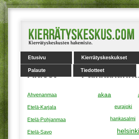
Etusivu
Kierrätyskeskukset
Palaute
Tiedotteet
Alueet
Paikkakunna
akaa
Ahvenanmaa
eurajoki
Etelä-Karjala
hankasalmi
Etelä-Pohjanmaa
helsink
Etelä-Savo