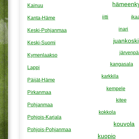
hämeenk
Kainuu
iitti
ika
Kanta-Häme
inari
Keski-Pohjanmaa
juankoski
Keski-Suomi
järvenpä
Kymenlaakso
kangasala
Lappi
karkkila
Päijät-Häme
kempele
Pirkanmaa
kitee
Pohjanmaa
kokkola
Pohjois-Karjala
kouvola
Pohjois-Pohjanmaa
kuopio