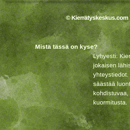
© Kierrätyskeskus.com 2
Mistä tässä on kyse?
Lyhyesti: Kie
jokaisen lähi
yhteystiedot.
säästää luon
kohdistuvaa,
kuormitusta.