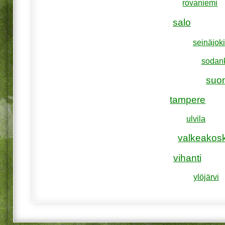
rovaniemi
salo
seinäjoki
sodan
suo
tampere
ulvila
valkeakosk
vihanti
ylöjärvi