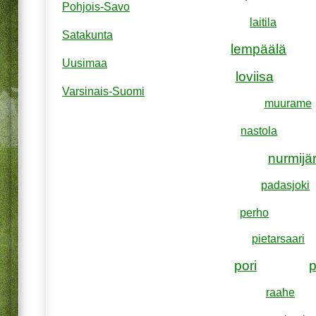
Pohjois-Savo
laitila
Satakunta
lempäälä
Uusimaa
loviisa
Varsinais-Suomi
muurame
nastola
nurmijär
padasjoki
perho
pietarsaari
pori
raahe