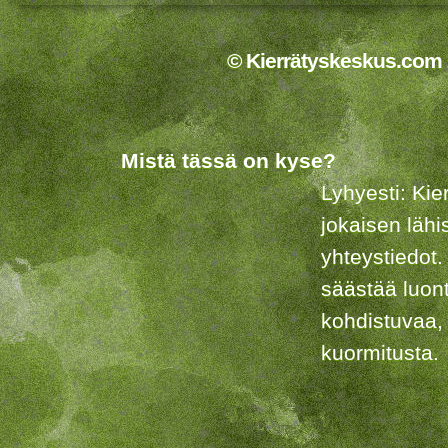
© Kierrätyskeskus.com 2
Mistä tässä on kyse?
Lyhyesti: Kie
jokaisen lähi
yhteystiedot.
säästää luon
kohdistuvaa,
kuormitusta.