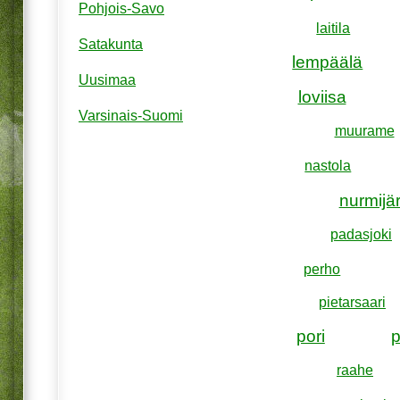
Pohjois-Savo
laitila
Satakunta
lempäälä
Uusimaa
loviisa
Varsinais-Suomi
muurame
nastola
nurmijär
padasjoki
perho
pietarsaari
pori
raahe