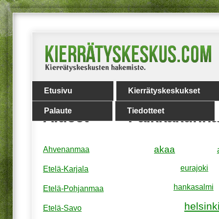
Etusivu
Kierrätyskeskukset
Palaute
Tiedotteet
Alueet
Paikkakunna
akaa
Ahvenanmaa
eurajoki
Etelä-Karjala
hankasalmi
Etelä-Pohjanmaa
helsink
Etelä-Savo