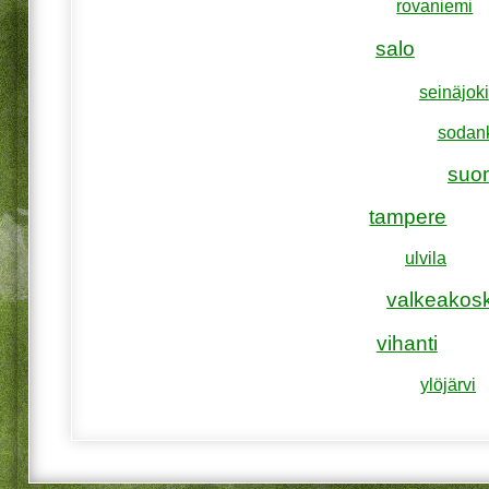
rovaniemi
salo
seinäjoki
sodan
suo
tampere
ulvila
valkeakosk
vihanti
ylöjärvi