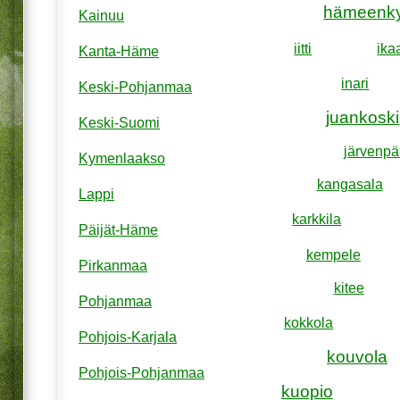
hämeenk
Kainuu
iitti
ika
Kanta-Häme
inari
Keski-Pohjanmaa
juankoski
Keski-Suomi
järvenpä
Kymenlaakso
kangasala
Lappi
karkkila
Päijät-Häme
kempele
Pirkanmaa
kitee
Pohjanmaa
kokkola
Pohjois-Karjala
kouvola
Pohjois-Pohjanmaa
kuopio