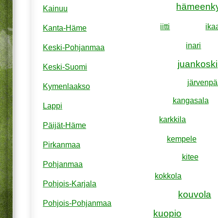
hämeenk
Kainuu
iitti
ika
Kanta-Häme
inari
Keski-Pohjanmaa
juankoski
Keski-Suomi
järvenpä
Kymenlaakso
kangasala
Lappi
karkkila
Päijät-Häme
kempele
Pirkanmaa
kitee
Pohjanmaa
kokkola
Pohjois-Karjala
kouvola
Pohjois-Pohjanmaa
kuopio