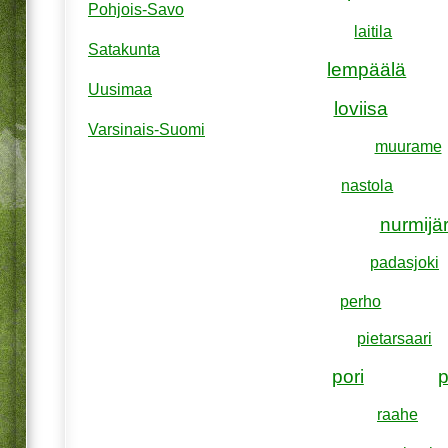
Pohjois-Savo
laitila
Satakunta
lempäälä
Uusimaa
loviisa
Varsinais-Suomi
muurame
nastola
nurmijär
padasjoki
perho
pietarsaari
pori
raahe