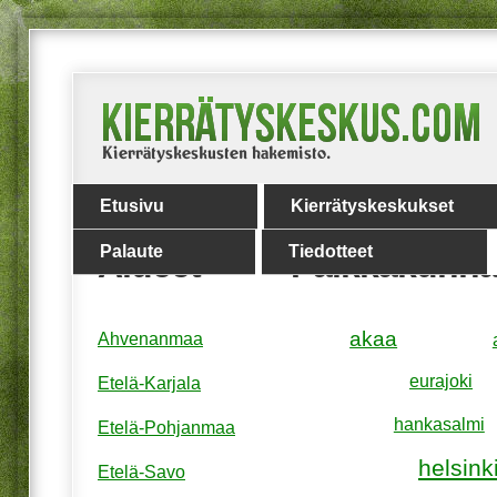
Etusivu
Kierrätyskeskukset
Palaute
Tiedotteet
Alueet
Paikkakunna
akaa
Ahvenanmaa
eurajoki
Etelä-Karjala
hankasalmi
Etelä-Pohjanmaa
helsink
Etelä-Savo