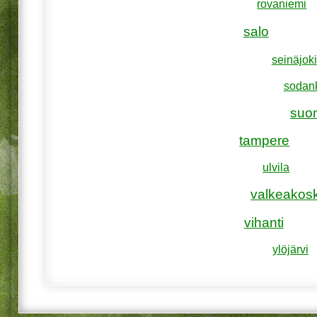
rovaniemi
salo
seinäjoki
sodan
suo
tampere
ulvila
valkeakosk
vihanti
ylöjärvi