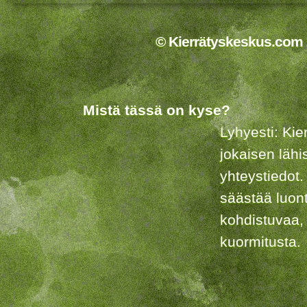
© Kierrätyskeskus.com 2
Mistä tässä on kyse?
Lyhyesti: Kie
jokaisen lähi
yhteystiedot.
säästää luon
kohdistuvaa,
kuormitusta.