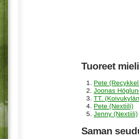
Tuoreet mieli
Pete (Recykkel
Joonas Höglund
TT. (Koivukylän
Pete (Nextiili)
Jenny (Nextiili)
Saman seudu