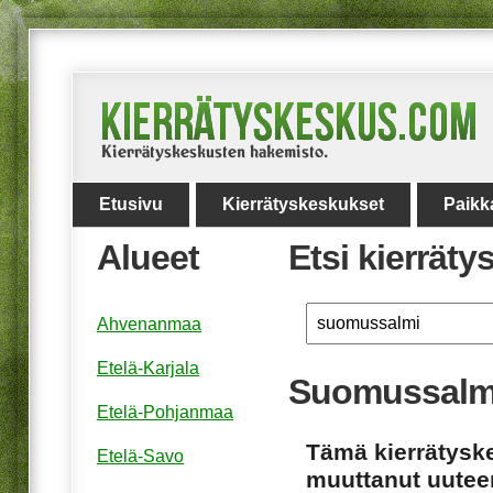
Etusivu
Kierrätyskeskukset
Paikk
Alueet
Etsi kierrät
Ahvenanmaa
Etelä-Karjala
Suomussalme
Etelä-Pohjanmaa
Tämä kierrätyske
Etelä-Savo
muuttanut uuteen