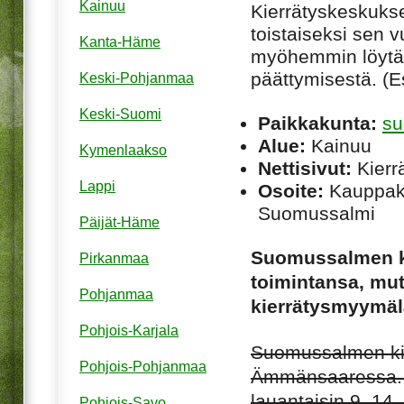
Kainuu
Kierrätyskeskuksen
toistaiseksi sen 
Kanta-Häme
myöhemmin löytää
päättymisestä. (Esi
Keski-Pohjanmaa
Keski-Suomi
Paikkakunta:
su
Alue:
Kainuu
Kymenlaakso
Nettisivut:
Kierrä
Lappi
Osoite:
Kauppaka
Suomussalmi
Päijät-Häme
Suomussalmen ki
Pirkanmaa
toimintansa, mut
Pohjanmaa
kierrätysmyymä
Pohjois-Karjala
Suomussalmen ki
Pohjois-Pohjanmaa
Ämmänsaaressa. K
lauantaisin 9–14.
Pohjois-Savo