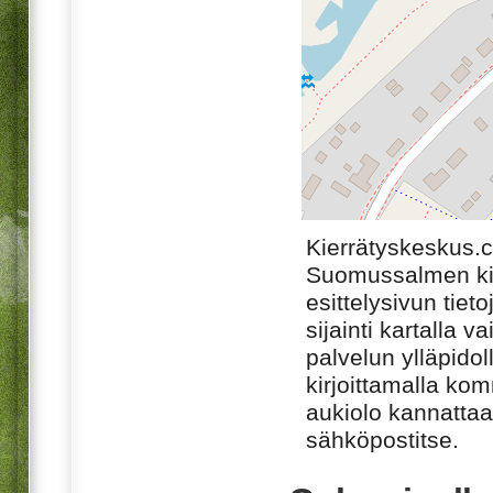
Kierrätyskeskus.
Suomussalmen kie
esittelysivun tiet
sijainti kartalla v
palvelun ylläpido
kirjoittamalla ko
aukiolo kannattaa 
sähköpostitse.