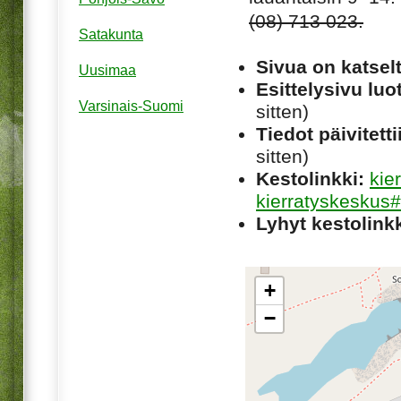
(08) 713 023.
Satakunta
Sivua on katsel
Uusimaa
Esittelysivu luot
Varsinais-Suomi
sitten)
Tiedot päivitetti
sitten)
Kestolinkki:
kie
kierratyskeskus#
Lyhyt kestolinkk
+
−