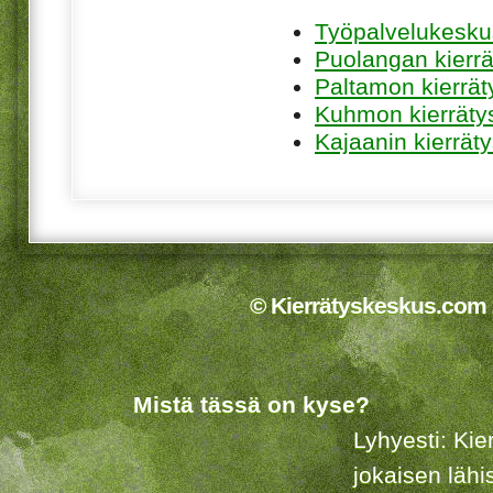
Työpalvelukesku
Puolangan kierr
Paltamon kierrä
Kuhmon kierräty
Kajaanin kierrät
© Kierrätyskeskus.com 2
Mistä tässä on kyse?
Lyhyesti: Kie
jokaisen lähi