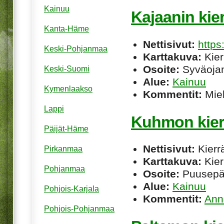
Kainuu
Kajaanin kie
Kanta-Häme
Nettisivut:
https:
Keski-Pohjanmaa
Karttakuva:
Kier
Osoite:
Syväojan
Keski-Suomi
Alue:
Kainuu
Kymenlaakso
Kommentit:
Miel
Lappi
Kuhmon kier
Päijät-Häme
Nettisivut:
Kierrä
Pirkanmaa
Karttakuva:
Kier
Pohjanmaa
Osoite:
Puusepä
Alue:
Kainuu
Pohjois-Karjala
Kommentit:
Ann
Pohjois-Pohjanmaa