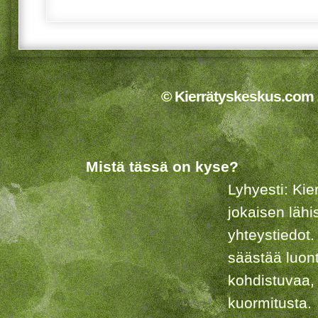
© Kierrätyskeskus.com 2
Mistä tässä on kyse?
Lyhyesti: Kie
jokaisen lähi
yhteystiedot.
säästää luon
kohdistuvaa,
kuormitusta.