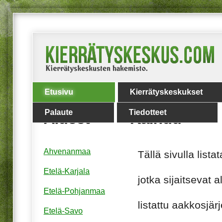
Etusivu
Kierrätyskeskukset
Palaute
Tiedotteet
Alueet
Kainuu
Ahvenanmaa
Tällä sivulla lis
Etelä-Karjala
jotka sijaitsevat 
Etelä-Pohjanmaa
listattu aakkosjär
Etelä-Savo