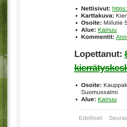
Nettisivut:
https
Karttakuva:
Kier
Osoite:
Miilutie
Alue:
Kainuu
Kommentit:
Ann
Lopettanut:
kierrätyskes
Osoite:
Kauppaka
Suomussalmi
Alue:
Kainuu
Edelliset
Seura