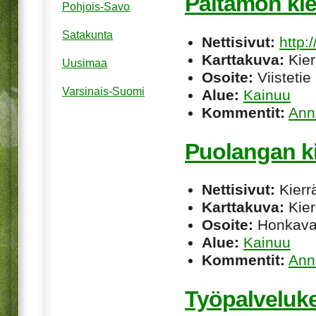
Paltamon ki
Pohjois-Savo
Satakunta
Nettisivut:
http
Karttakuva:
Kier
Uusimaa
Osoite:
Viistetie
Varsinais-Suomi
Alue:
Kainuu
Kommentit:
Ann
Puolangan k
Nettisivut:
Kierrä
Karttakuva:
Kier
Osoite:
Honkava
Alue:
Kainuu
Kommentit:
Ann
Työpalveluke