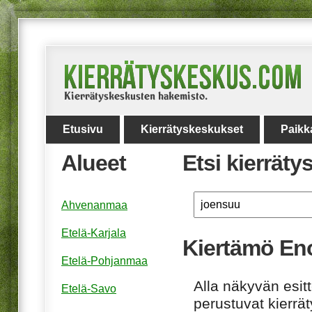
Etusivu
Kierrätyskeskukset
Paikk
Alueet
Etsi kierrät
Ahvenanmaa
Etelä-Karjala
Kiertämö En
Etelä-Pohjanmaa
Alla näkyvän esitt
Etelä-Savo
perustuvat kierrä