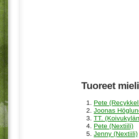
Tuoreet mieli
Pete (Recykkel
Joonas Höglund
TT. (Koivukylän
Pete (Nextiili)
Jenny (Nextiili)