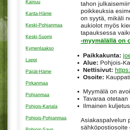
Kainuu
tahon julkaisemiin
poikkeuksia esim
Kanta-Häme
on syytä, mikäli ne
aukiolot myös kie
Keski-Pohjanmaa
tapauksessa vaiku
Keski-Suomi
-myymälällä on o
Kymenlaakso
Paikkakunta:
jo
Lappi
Alue:
Pohjois-Ka
Nettisivut:
https
Päijät-Häme
Osoite:
Kauppati
Pirkanmaa
Myymälä on avoi
Pohjanmaa
Tavaraa otetaan
Ilmainen kuljetus
Pohjois-Karjala
Pohjois-Pohjanmaa
Asiakaspalvelun 
sähköpostiosoite
Pohjois-Savo