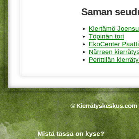
Saman seudu
Kiertämö Joens
Töpinän tori
EkoCenter Paatti
Närreen kierrätys
Penttilän kierrät
© Kierrätyskeskus.com 2
Mistä tässä on kyse?