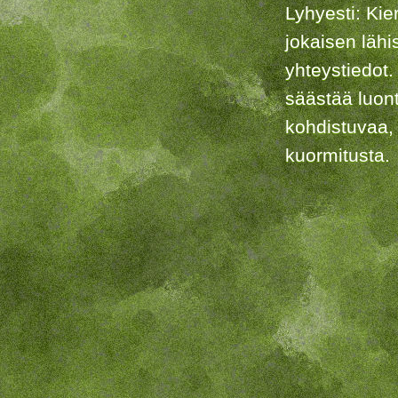
Lyhyesti: Kie
jokaisen lähi
yhteystiedot.
säästää luon
kohdistuvaa,
kuormitusta.