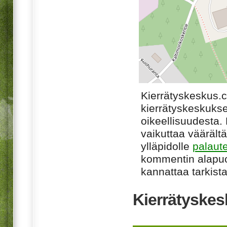
Kierrätyskeskus.
kierrätyskeskukse
oikeellisuudesta. M
vaikuttaa väärältä
ylläpidolle
palaut
kommentin alapuo
kannattaa tarkista
Kierrätyskes