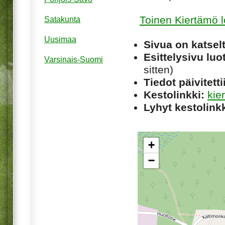
Toinen Kiertämö 
Satakunta
Uusimaa
Sivua on katsel
Esittelysivu luot
Varsinais-Suomi
sitten)
Tiedot päivitetti
Kestolinkki:
kie
Lyhyt kestolinkk
+
−