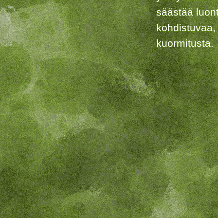
säästää luon
kohdistuvaa,
kuormitusta.