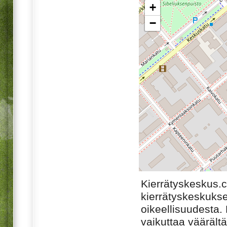
+
−
Kierrätyskeskus.
kierrätyskeskukse
oikeellisuudesta. M
vaikuttaa väärältä