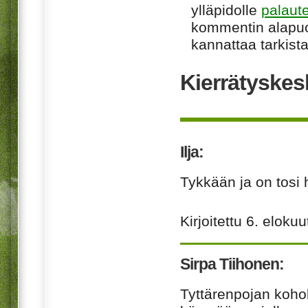
ylläpidolle
palaut
kommentin alapuo
kannattaa tarkista
Kierrätyskes
Ilja:
Tykkään ja on tosi h
Kirjoitettu
6. elokuu
Sirpa Tiihonen:
Tyttärenpojan koh