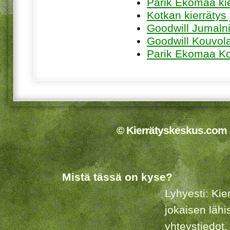
Parik Ekomaa ki
Kotkan kierrätys
Goodwill Jumaln
Goodwill Kouvol
Parik Ekomaa K
© Kierrätyskeskus.com 2
Mistä tässä on kyse?
Lyhyesti: Kie
jokaisen lähi
yhteystiedot.