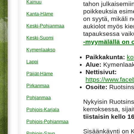
Kainuu
tahon julkaisemiin
poikkeuksia esim
Kanta-Häme
on syytä, mikäli ne
aukiolot myös kie
Keski-Pohjanmaa
tapauksessa vaiku
Keski-Suomi
-myymälällä on o
Kymenlaakso
Paikkakunta:
ko
Lappi
Alue:
Kymenlaa
Nettisivut:
Päijät-Häme
https://www.face
Pirkanmaa
Osoite:
Ruotsins
Pohjanmaa
Nykyisin Ruotsins
kerroksessa, sija
Pohjois-Karjala
tiistaisin kello 
Pohjois-Pohjanmaa
Sisäänkäynti on 
Pohjois-Savo