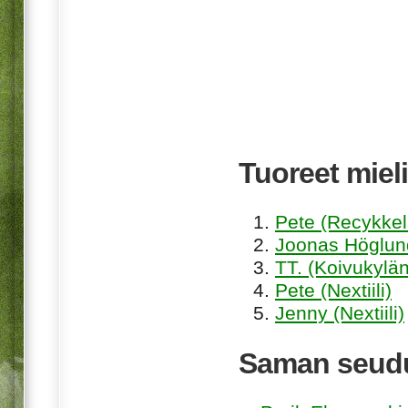
Tuoreet mieli
Pete (Recykkel
Joonas Höglund
TT. (Koivukylän
Pete (Nextiili)
Jenny (Nextiili)
Saman seudu