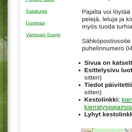
Pajalta voi löytää
Satakunta
pelejä, leluja ja k
Uusimaa
myös tuoda turhia
Varsinais-Suomi
Sähköpostiosoite
puhelinnumero 0
Sivua on katsel
Esittelysivu luot
sitten)
Tiedot päivitetti
sitten)
Kestolinkki:
kie
kierratyspaja#sis
Lyhyt kestolinkk