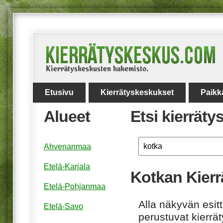
Etusivu
Kierrätyskeskukset
Paikk
Alueet
Etsi kierrät
Ahvenanmaa
Etelä-Karjala
Kotkan Kierr
Etelä-Pohjanmaa
Alla näkyvän esitt
Etelä-Savo
perustuvat kierrä