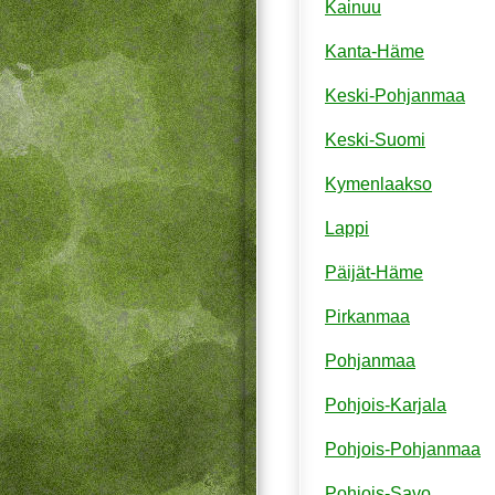
Kainuu
Kanta-Häme
Keski-Pohjanmaa
Keski-Suomi
Kymenlaakso
Lappi
Päijät-Häme
Pirkanmaa
Pohjanmaa
Pohjois-Karjala
Pohjois-Pohjanmaa
Pohjois-Savo