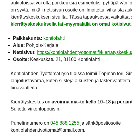
aukioloissa voi olla poikkeuksia esimerkiksi pyhäpäivän j
on syytä, mikäli nettisivun osoite on ilmoitettu, vilkaista a
kierrätyskeskuksen sivuilta. Tässä tapauksessa vaikuttaa si
kierrätyskeskuksella tai -myymälällä on omat kotisivut
.
Paikkakunta:
kontiolahti
Alue:
Pohjois-Karjala
Nettisivut:
https://kontiolahdentyottomat.fi/kierratyskesk
Osoite:
Keskuskatu 21, 81100 Kontiolahti
Kontiolahden Työttömät ry:n tiloissa toimii Töpinän tori. Sin
lahjoitustavaraa, kuten siistejä aikuisten ja lastenvaatteita, 
liinavaatteita.
Kierrätyskeskus on
avoinna ma–to kello 10–18 ja perjan
Suljettu viikonloppuisin.
Puhelinnumero on
045 888 1255
ja sähköpostiosoite
kontiolahden.tyottomat@gmail.com.