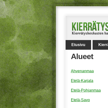
Etusivu
Kier
Alueet
Ahvenanmaa
Etelä-Karjala
Etelä-Pohjanmaa
Etelä-Savo