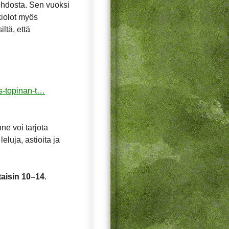
ohdosta. Sen vuoksi
ukiolot myös
ltä, että
us-topinan-t…
ne voi tarjota
leluja, astioita ja
taisin 10–14
.