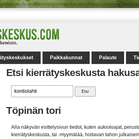
rätyskeskukset
Paikkakunnat
Palaute
Ti
Etsi kierrätyskeskusta hakus
Etsi
Töpinän tori
Alla näkyvän esittelysivun tiedot, kuten aukioloajat, perust
kierrätyskeskusta, tai -myymälää, hoitavan tahon julkaisemi