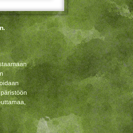
n.
listaamaan
en
voidaan
päristöön
euttamaa,