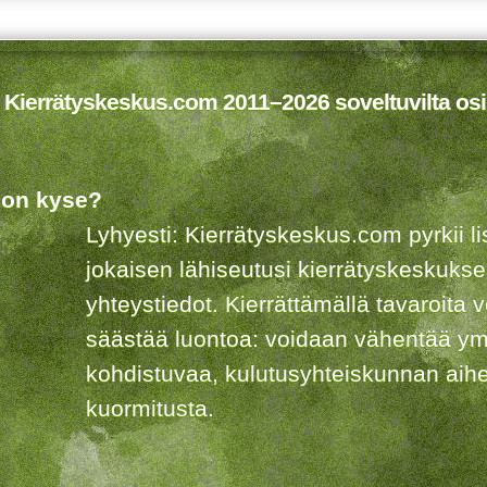
 Kierrätyskeskus.com 2011–2026 soveltuvilta osi
 on kyse?
Lyhyesti: Kierrätyskeskus.com pyrkii 
jokaisen lähiseutusi kierrätyskeskuks
yhteystiedot. Kierrättämällä tavaroita 
säästää luontoa: voidaan vähentää ym
kohdistuvaa, kulutusyhteiskunnan aih
kuormitusta.