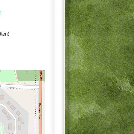
t
.
tten)