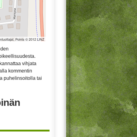
öntuottajat, Points © 2012 LINZ
hden
oikeellisuudesta.
ä kannattaa vihjata
malla kommentin
 puhelinsoitolla tai
pinän