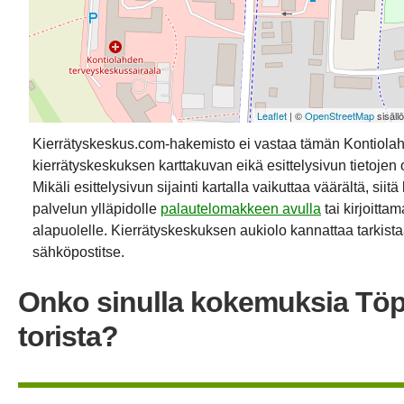
Leaflet
| ©
OpenStreetMap
sisäll
Kierrätyskeskus.com-hakemisto ei vastaa tämän Kontiola
kierrätyskeskuksen karttakuvan eikä esittelysivun tietojen 
Mikäli esittelysivun sijainti kartalla vaikuttaa väärältä, siit
palvelun ylläpidolle
palautelomakkeen avulla
tai kirjoitta
alapuolelle. Kierrätyskeskuksen aukiolo kannattaa tarkistaa
sähköpostitse.
Onko sinulla kokemuksia Tö
torista?