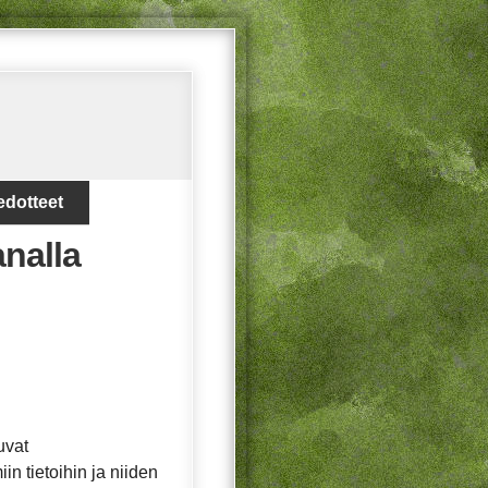
edotteet
analla
uvat
in tietoihin ja niiden