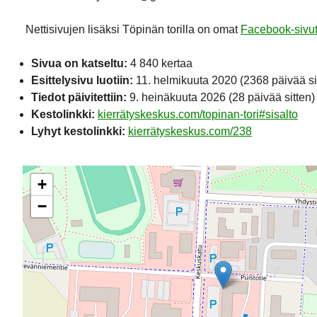
Nettisivujen lisäksi Töpinän torilla on omat
Facebook-sivu
Sivua on katseltu:
4 840 kertaa
Esittelysivu luotiin:
11. helmikuuta 2020
(2368 päivää si
Tiedot päivitettiin:
9. heinäkuuta 2026
(28 päivää sitten)
Kestolinkki:
kierrätyskeskus.com/topinan-tori#sisalto
Lyhyt kestolinkki:
kierrätyskeskus.com/238
+
−