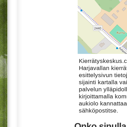
Kierrätyskeskus.
Harjavallan kierr
esittelysivun tiet
sijainti kartalla v
palvelun ylläpido
kirjoittamalla ko
aukiolo kannattaa 
sähköpostitse.
Onko sinull