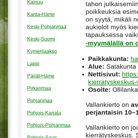
Kainuu
tahon julkaisemiin
poikkeuksia esim
Kanta-Häme
on syytä, mikäli ne
aukiolot myös kie
Keski-Pohjanmaa
tapauksessa vaiku
Keski-Suomi
-myymälällä on o
Kymenlaakso
Paikkakunta:
ha
Lappi
Alue:
Satakunta
Nettisivut:
https
Päijät-Häme
kierratyskeskus-
Pirkanmaa
Osoite:
Ollilanka
Pohjanmaa
Vallankierto on
av
perjantaisin 10–
Pohjois-Karjala
Pohjois-Pohjanmaa
Vallankierto on j
kierrätyskeskus. 
Pohjois-Savo