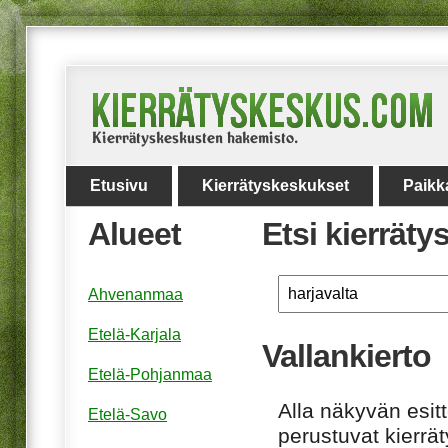
Etusivu
Kierrätyskeskukset
Paikk
Alueet
Etsi kierrät
Ahvenanmaa
Etelä-Karjala
Vallankierto
Etelä-Pohjanmaa
Alla näkyvän esitt
Etelä-Savo
perustuvat kierrä