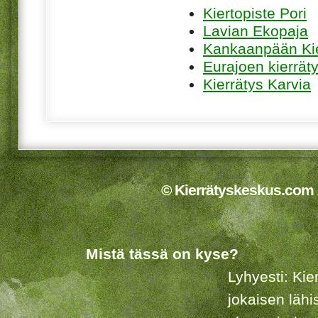
Kiertopiste Pori
Lavian Ekopaja
Kankaanpään Ki
Eurajoen kierrät
Kierrätys Karvia
© Kierrätyskeskus.com 2
Mistä tässä on kyse?
Lyhyesti: Kie
jokaisen lähi