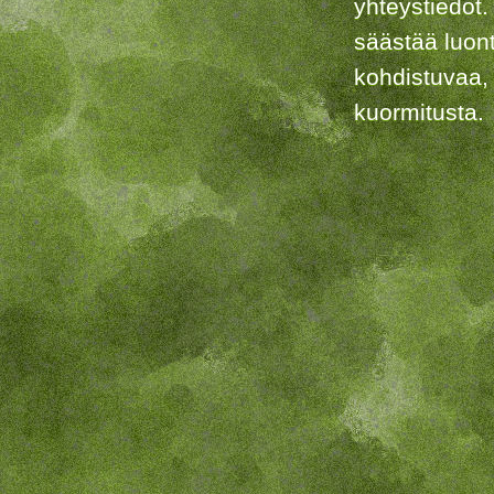
yhteystiedot.
säästää luon
kohdistuvaa,
kuormitusta.