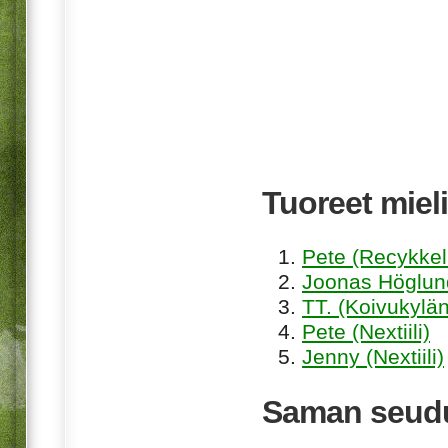
Tuoreet mieli
Pete (Recykkel
Joonas Höglund
TT. (Koivukylän
Pete (Nextiili)
Jenny (Nextiili)
Saman seudu