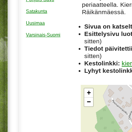
periaatteella. Kie
Räikänmäessä.
Satakunta
Uusimaa
Sivua on katsel
Esittelysivu luot
Varsinais-Suomi
sitten)
Tiedot päivitetti
sitten)
Kestolinkki:
kie
Lyhyt kestolinkk
+
−