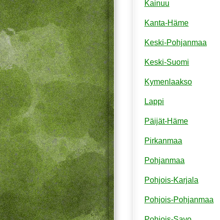
Kainuu
Kanta-Häme
Keski-Pohjanmaa
Keski-Suomi
Kymenlaakso
Lappi
Päijät-Häme
Pirkanmaa
Pohjanmaa
Pohjois-Karjala
Pohjois-Pohjanmaa
Pohjois-Savo