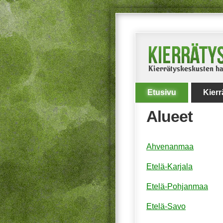
Etusivu
Kier
Alueet
Ahvenanmaa
Etelä-Karjala
Etelä-Pohjanmaa
Etelä-Savo