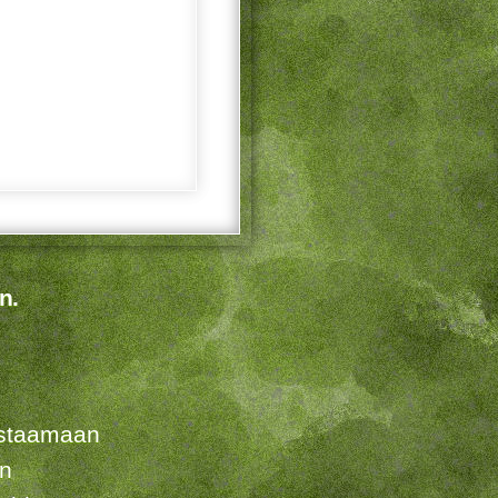
n.
listaamaan
en