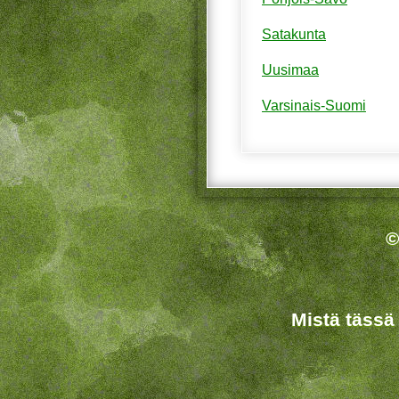
Satakunta
Uusimaa
Varsinais-Suomi
©
Mistä tässä