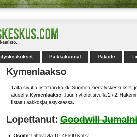
rätyskeskukset
Paikkakunnat
Palaute
Ti
Kymenlaakso
Tällä sivulla listataan kaikki Suomen kierrätyskeskukset, jo
alueella
Kymenlaakso
. Juuri nyt olet sivulla 2 / 2. Hakem
listattu aakkosjärjestyksessä.
Lopettanut:
Goodwill Jumaln
Osoite:
Uittoväylä 10, 48600 Kotka