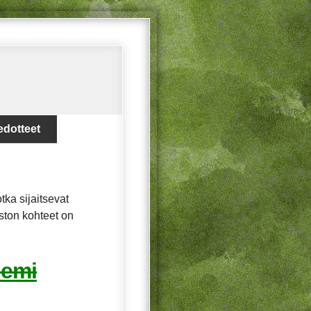
edotteet
tka sijaitsevat
iston kohteet on
iemi