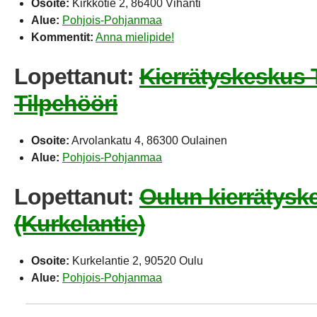
Osoite:
Kirkkotie 2, 86400 Vihanti
Alue:
Pohjois-Pohjanmaa
Kommentit:
Anna mielipide!
Lopettanut:
Kierrätyskeskus 
Tilpehööri
Osoite:
Arvolankatu 4, 86300 Oulainen
Alue:
Pohjois-Pohjanmaa
Lopettanut:
Oulun kierrätysk
(Kurkelantie)
Osoite:
Kurkelantie 2, 90520 Oulu
Alue:
Pohjois-Pohjanmaa