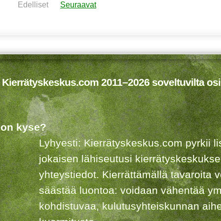
Edelliset
Seuraavat
 Kierrätyskeskus.com 2011–2026 soveltuvilta osi
 on kyse?
Lyhyesti: Kierrätyskeskus.com pyrkii 
jokaisen lähiseutusi kierrätyskeskuks
yhteystiedot. Kierrättämällä tavaroita 
säästää luontoa: voidaan vähentää ym
kohdistuvaa, kulutusyhteiskunnan aih