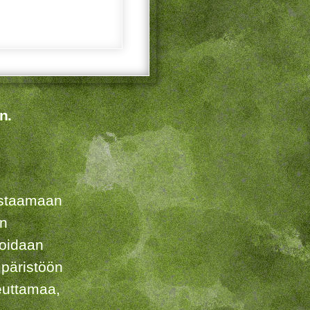
n.
listaamaan
en
voidaan
päristöön
euttamaa,