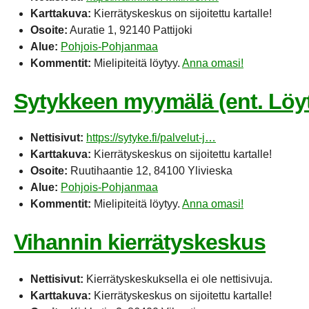
Karttakuva:
Kierrätyskeskus on sijoitettu kartalle!
Osoite:
Auratie 1, 92140 Pattijoki
Alue:
Pohjois-Pohjanmaa
Kommentit:
Mielipiteitä löytyy.
Anna omasi!
Sytykkeen myymälä (ent. Löy
Nettisivut:
https://sytyke.fi/palvelut-j…
Karttakuva:
Kierrätyskeskus on sijoitettu kartalle!
Osoite:
Ruutihaantie 12, 84100 Ylivieska
Alue:
Pohjois-Pohjanmaa
Kommentit:
Mielipiteitä löytyy.
Anna omasi!
Vihannin kierrätyskeskus
Nettisivut:
Kierrätyskeskuksella ei ole nettisivuja.
Karttakuva:
Kierrätyskeskus on sijoitettu kartalle!