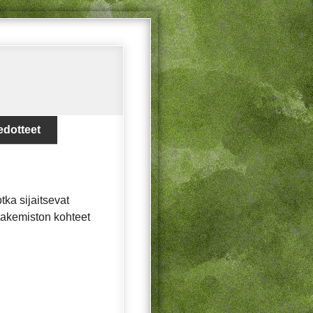
edotteet
tka sijaitsevat
. Hakemiston kohteet