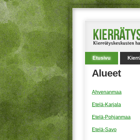
Etusivu
Kier
Alueet
Ahvenanmaa
Etelä-Karjala
Etelä-Pohjanmaa
Etelä-Savo