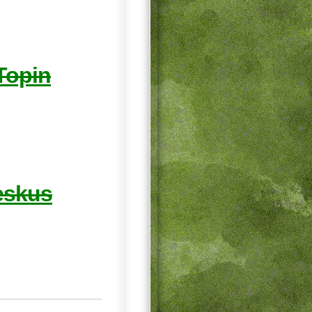
Topin
eskus