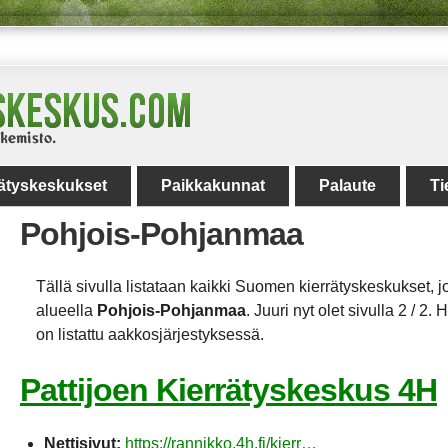
rätyskeskukset
Paikkakunnat
Palaute
Ti
Pohjois-Pohjanmaa
Tällä sivulla listataan kaikki Suomen kierrätyskeskukset, jo
alueella
Pohjois-Pohjanmaa
. Juuri nyt olet sivulla 2 / 2
on listattu aakkosjärjestyksessä.
Pattijoen Kierrätyskeskus 4H
Nettisivut:
https://rannikko.4h.fi/kierr…