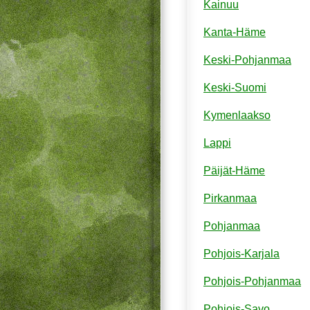
Kainuu
Kanta-Häme
Keski-Pohjanmaa
Keski-Suomi
Kymenlaakso
Lappi
Päijät-Häme
Pirkanmaa
Pohjanmaa
Pohjois-Karjala
Pohjois-Pohjanmaa
Pohjois-Savo