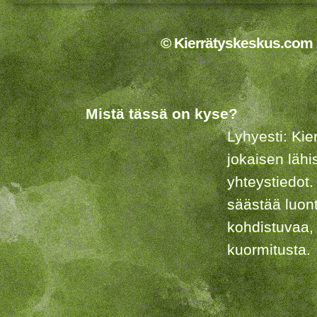
© Kierrätyskeskus.com 2
Mistä tässä on kyse?
Lyhyesti: Kie
jokaisen lähi
yhteystiedot.
säästää luon
kohdistuvaa,
kuormitusta.