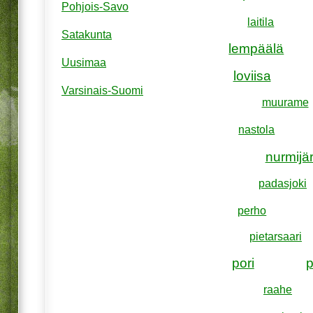
Pohjois-Savo
laitila
Satakunta
lempäälä
Uusimaa
loviisa
Varsinais-Suomi
muurame
nastola
nurmijär
padasjoki
perho
pietarsaari
pori
raahe