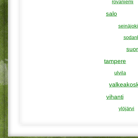
rovaniemi
salo
seinäjoki
sodan
suo
tampere
ulvila
valkeakosk
vihanti
ylöjärvi