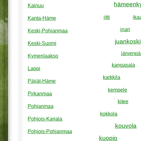
hämeenk
Kainuu
iitti
ika
Kanta-Häme
inari
Keski-Pohjanmaa
juankoski
Keski-Suomi
järvenpä
Kymenlaakso
kangasala
Lappi
karkkila
Päijät-Häme
kempele
Pirkanmaa
kitee
Pohjanmaa
kokkola
Pohjois-Karjala
kouvola
Pohjois-Pohjanmaa
kuopio