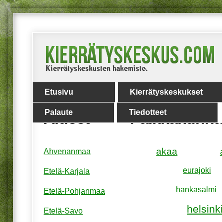
Etusivu
Kierrätyskeskukset
Palaute
Tiedotteet
Alueet
Paikkakunna
akaa
Ahvenanmaa
eurajoki
Etelä-Karjala
hankasalmi
Etelä-Pohjanmaa
helsink
Etelä-Savo