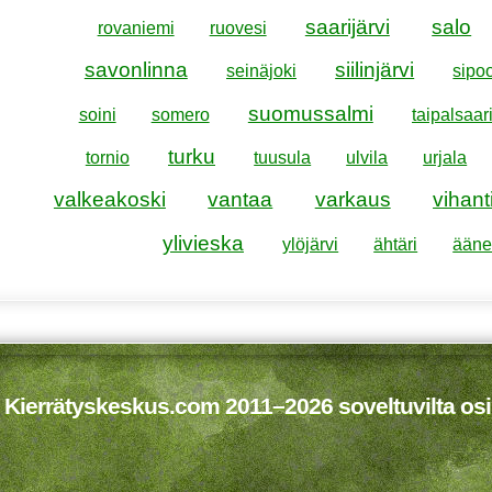
saarijärvi
salo
rovaniemi
ruovesi
savonlinna
siilinjärvi
seinäjoki
sipo
suomussalmi
soini
somero
taipalsaar
turku
tornio
tuusula
ulvila
urjala
valkeakoski
vantaa
varkaus
vihant
ylivieska
ylöjärvi
ähtäri
ääne
 Kierrätyskeskus.com 2011–2026 soveltuvilta osi