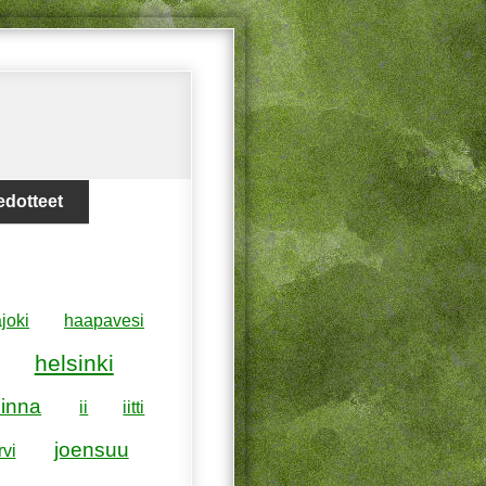
edotteet
joki
haapavesi
helsinki
inna
ii
iitti
joensuu
rvi