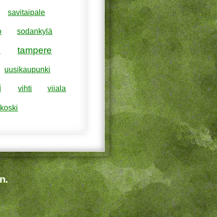
savitaipale
o
sodankylä
tampere
i
uusikaupunki
i
vihti
viiala
koski
n.