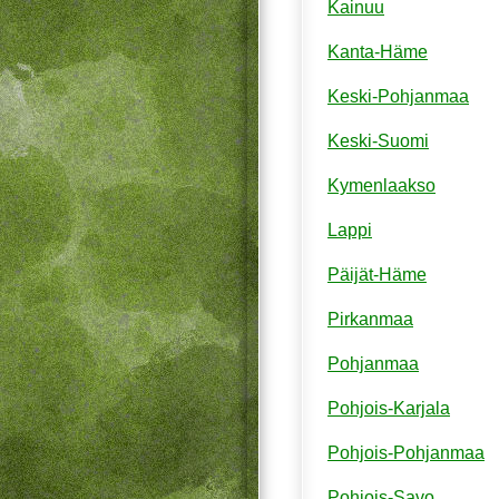
Kainuu
Kanta-Häme
Keski-Pohjanmaa
Keski-Suomi
Kymenlaakso
Lappi
Päijät-Häme
Pirkanmaa
Pohjanmaa
Pohjois-Karjala
Pohjois-Pohjanmaa
Pohjois-Savo