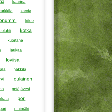
pää
kaarina
karkkila
karvia
konummi
kitee
kotka
iolahti
kuortane
a
laukaa
loviisa
älä
nakkila
rvi
oulainen
ho
petäjävesi
pori
kkala
pori
riihimäki