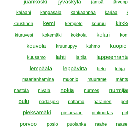
juankoski
jyväskylä
jämsä
järven
kajaani
kangasala
kankaanpää
karjaa
kemi
kirk
kaustinen
kempele
keuruu
kolari
kiuruvesi
kokemäki
kokkola
kont
kouvola
kuopio
kruunupyy
kuhmo
lahti
lappeenrant
kuusamo
laitila
lempäälä
leppävirta
lieto
lohja
maarianhamina
muonio
muurame
mänts
nokia
nurmijä
nastola
nivala
nurmes
oulu
padasjoki
paltamo
parainen
per
pieksämäki
pietarsaari
pihtipudas
pir
porvoo
posio
puolanka
raahe
raase