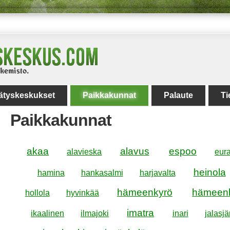
rätyskeskukset
Paikkakunnat
Palaute
Ti
Paikkakunnat
akaa
alavus
espoo
alavieska
eura
heinola
hamina
hankasalmi
harjavalta
hämeenkyrö
hämeenl
hollola
hyvinkää
imatra
ikaalinen
ilmajoki
inari
jalasjä