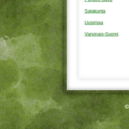
Satakunta
Uusimaa
Varsinais-Suomi
©