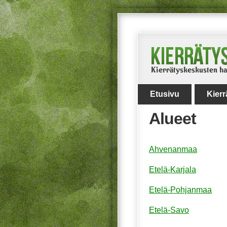
Etusivu
Kier
Alueet
Ahvenanmaa
Etelä-Karjala
Etelä-Pohjanmaa
Etelä-Savo