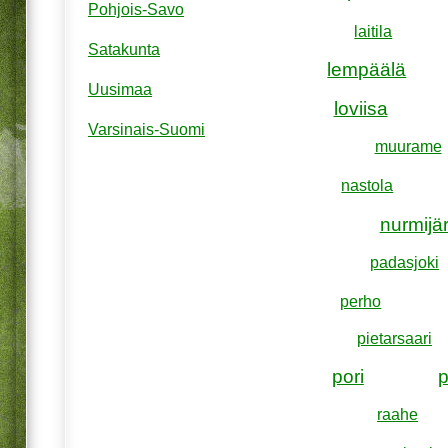
Pohjois-Savo
laitila
Satakunta
lempäälä
Uusimaa
loviisa
Varsinais-Suomi
muurame
nastola
nurmijär
padasjoki
perho
pietarsaari
pori
raahe