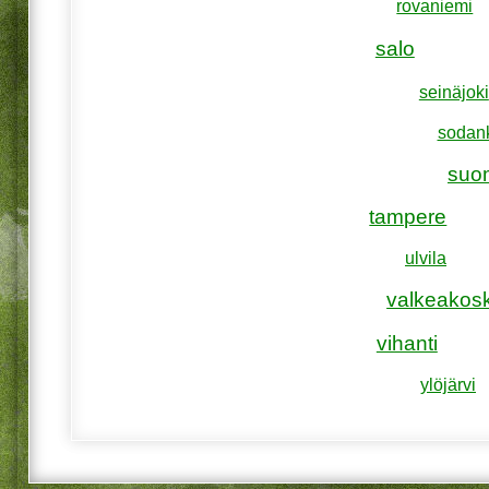
rovaniemi
salo
seinäjoki
sodan
suo
tampere
ulvila
valkeakosk
vihanti
ylöjärvi