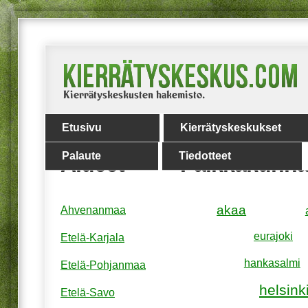
Etusivu
Kierrätyskeskukset
Palaute
Tiedotteet
Alueet
Paikkakunna
akaa
Ahvenanmaa
eurajoki
Etelä-Karjala
hankasalmi
Etelä-Pohjanmaa
helsink
Etelä-Savo