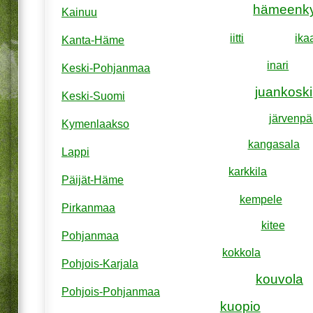
hämeenk
Kainuu
iitti
ika
Kanta-Häme
inari
Keski-Pohjanmaa
juankoski
Keski-Suomi
järvenpä
Kymenlaakso
kangasala
Lappi
karkkila
Päijät-Häme
kempele
Pirkanmaa
kitee
Pohjanmaa
kokkola
Pohjois-Karjala
kouvola
Pohjois-Pohjanmaa
kuopio