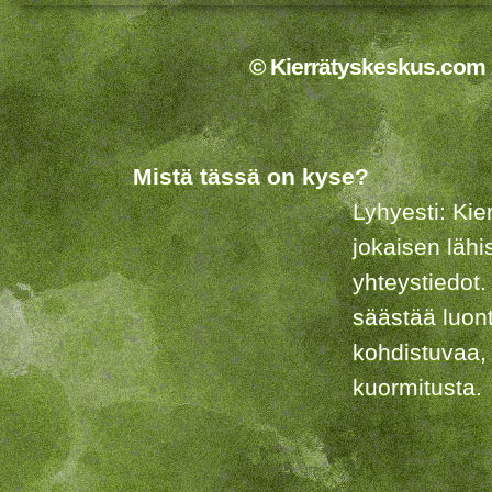
© Kierrätyskeskus.com 2
Mistä tässä on kyse?
Lyhyesti: Kie
jokaisen lähi
yhteystiedot.
säästää luon
kohdistuvaa,
kuormitusta.