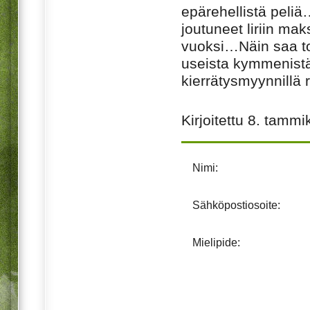
epärehellistä peliä…
joutuneet liriin m
vuoksi…Näin saa to
useista kymmenistä
kierrätysmyynnillä
Kirjoitettu
8. tammi
Nimi:
Sähköpostiosoite:
Mielipide: