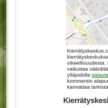
Kierrätyskeskus.
kierrätyskeskukse
oikeellisuudesta. M
vaikuttaa väärältä
ylläpidolle
palaut
kommentin alapuo
kannattaa tarkista
Kierrätyskes