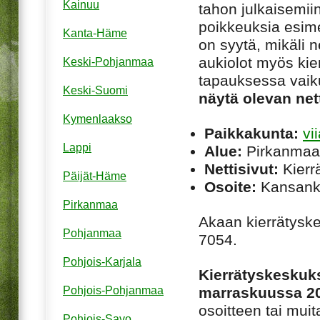
Kainuu
tahon julkaisemiin
poikkeuksia esim
Kanta-Häme
on syytä, mikäli ne
aukiolot myös kie
Keski-Pohjanmaa
tapauksessa vaiku
Keski-Suomi
näytä olevan net
Kymenlaakso
Paikkakunta:
vi
Lappi
Alue:
Pirkanmaa
Nettisivut:
Kierrä
Päijät-Häme
Osoite:
Kansanka
Pirkanmaa
Akaan kierrätysk
Pohjanmaa
7054.
Pohjois-Karjala
Kierrätyskeskuks
marraskuussa 2
Pohjois-Pohjanmaa
osoitteen tai muita
Pohjois-Savo