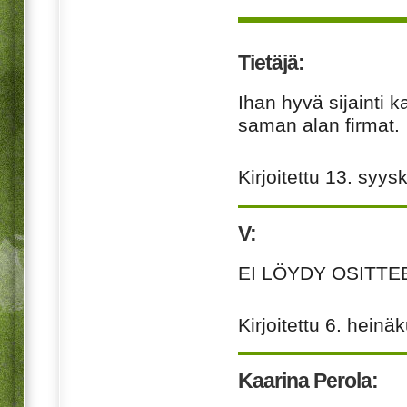
Tietäjä:
Ihan hyvä sijainti k
saman alan firmat.
Kirjoitettu
13. syys
V:
EI
LÖYDY
OSITTE
Kirjoitettu
6. heinä
Kaarina Perola: