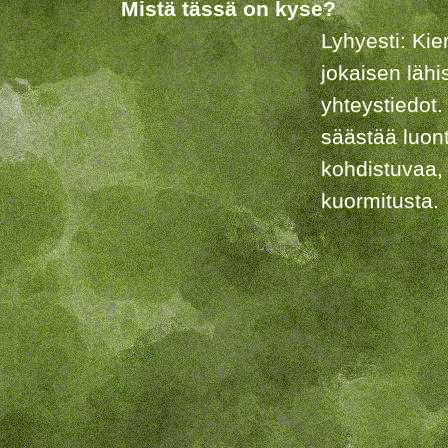
Mistä tässä on kyse?
Lyhyesti: Kie
jokaisen lähi
yhteystiedot.
säästää luon
kohdistuvaa,
kuormitusta.