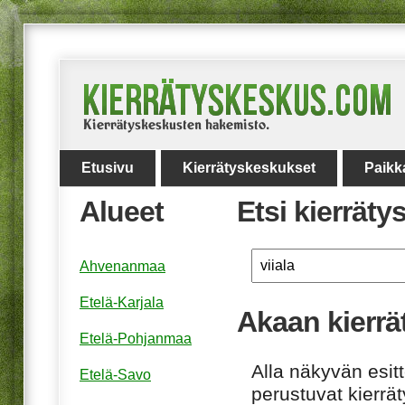
Etusivu
Kierrätyskeskukset
Paikk
Alueet
Etsi kierrät
Ahvenanmaa
Etelä-Karjala
Akaan kierrä
Etelä-Pohjanmaa
Alla näkyvän esitt
Etelä-Savo
perustuvat kierrä