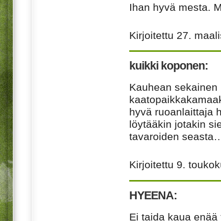
Ihan hyvä mesta. M
Kirjoitettu
27. maal
kuikki koponen:
Kauhean sekainen 
kaatopaikkakamaak
hyvä ruoanlaittaja 
löytääkin jotakin si
tavaroiden seasta…
Kirjoitettu
9. touko
HYEENA:
Ei taida kaua enä