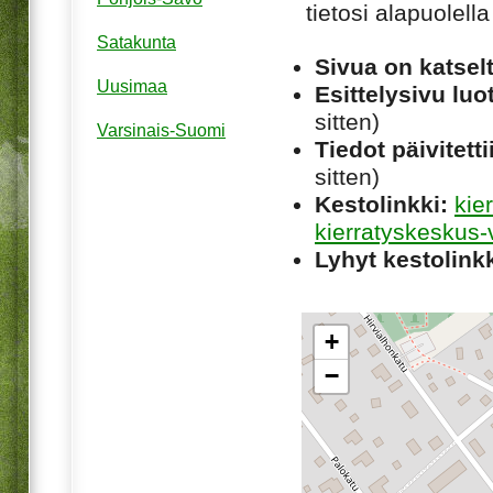
tietosi alapuolel
Satakunta
Sivua on katsel
Uusimaa
Esittelysivu luot
sitten)
Varsinais-Suomi
Tiedot päivitetti
sitten)
Kestolinkki:
kie
kierratyskeskus-v
Lyhyt kestolinkk
+
−