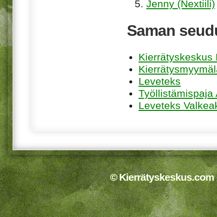
Jenny (Nextiili)
Saman seudu
Kierrätyskeskus K
Kierrätysmyymäl
Leveteks
Työllistämispaja
Leveteks Valkea
© Kierrätyskeskus.com 2