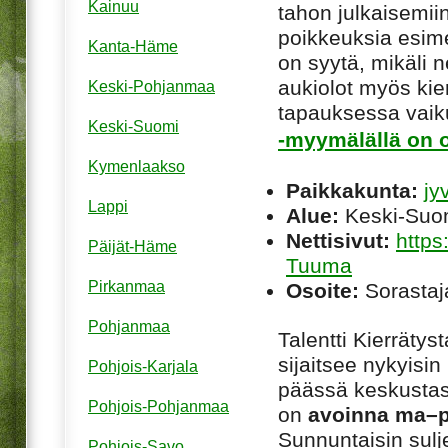
Kainuu
tahon julkaisemiin
poikkeuksia esim
Kanta-Häme
on syytä, mikäli ne
aukiolot myös kie
Keski-Pohjanmaa
tapauksessa vaiku
Keski-Suomi
-myymälällä on o
Kymenlaakso
Paikkakunta:
jy
Lappi
Alue:
Keski-Suo
Nettisivut:
https:
Päijät-Häme
Tuuma
Pirkanmaa
Osoite:
Sorastaj
Pohjanmaa
Talentti Kierrätys
sijaitsee nykyisin
Pohjois-Karjala
päässä keskustas
Pohjois-Pohjanmaa
on
avoinna ma–pe
Sunnuntaisin sulje
Pohjois-Savo