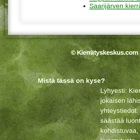
Saarijärven kier
© Kierrätyskeskus.com 2
Mistä tässä on kyse?
Lyhyesti: Kie
jokaisen lähi
yhteystiedot.
säästää luon
kohdistuvaa,