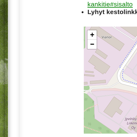
kankitie#sisalto
Lyhyt kestolinkk
+
−