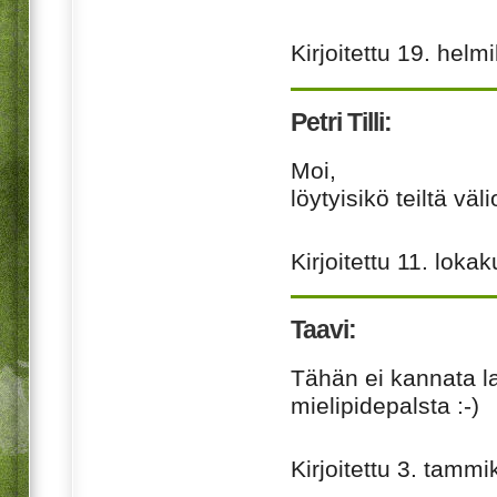
Kirjoitettu
19. helm
Petri Tilli:
Moi,
löytyisikö teiltä v
Kirjoitettu
11. loka
Taavi:
Tähän ei kannata la
mielipidepalsta :-)
Kirjoitettu
3. tammi