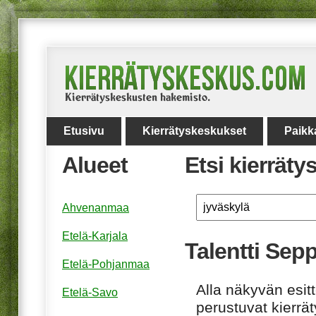
Etusivu
Kierrätyskeskukset
Paikk
Alueet
Etsi kierrät
Ahvenanmaa
Etelä-Karjala
Talentti Sep
Etelä-Pohjanmaa
Alla näkyvän esitt
Etelä-Savo
perustuvat kierrä