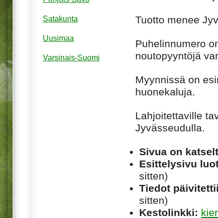
Tuotto menee Jyv
Satakunta
Uusimaa
Puhelinnumero on 
noutopyyntöjä var
Varsinais-Suomi
Myynnissä on esim.
huonekaluja.
Lahjoitettaville ta
Jyvässeudulla.
Sivua on katsel
Esittelysivu luot
sitten)
Tiedot päivitetti
sitten)
Kestolinkki:
kie