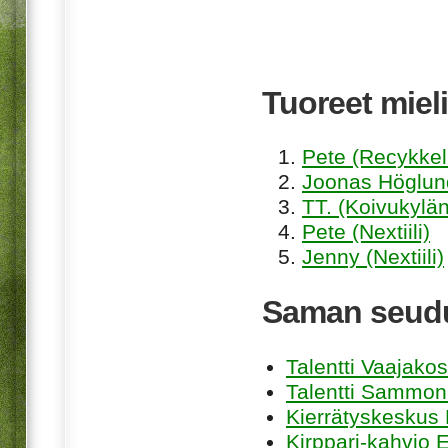
Tuoreet mieli
Pete (Recykkel
Joonas Höglund
TT. (Koivukylän
Pete (Nextiili)
Jenny (Nextiili)
Saman seudu
Talentti Vaajakos
Talentti Sammon
Kierrätyskeskus
Kirppari-kahvio