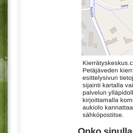
Kierrätyskeskus.
Petäjäveden kier
esittelysivun tiet
sijainti kartalla v
palvelun ylläpido
kirjoittamalla ko
aukiolo kannattaa 
sähköpostitse.
Onko sinull