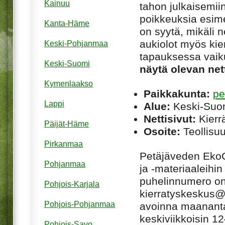
Kainuu
tahon julkaisemiin
poikkeuksia esim
Kanta-Häme
on syytä, mikäli ne
aukiolot myös kie
Keski-Pohjanmaa
tapauksessa vaiku
Keski-Suomi
näytä olevan net
Kymenlaakso
Paikkakunta:
pe
Lappi
Alue:
Keski-Suo
Nettisivut:
Kierrä
Päijät-Häme
Osoite:
Teollisuu
Pirkanmaa
Petäjäveden EkoC
Pohjanmaa
ja -materiaaleihi
puhelinnumero on
Pohjois-Karjala
kierratyskeskus@p
Pohjois-Pohjanmaa
avoinna maanantais
keskiviikkoisin 12
Pohjois-Savo