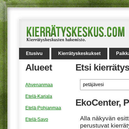
Etusivu
Kierrätyskeskukset
Paikk
Alueet
Etsi kierrät
Ahvenanmaa
Etelä-Karjala
EkoCenter, P
Etelä-Pohjanmaa
Alla näkyvän esitt
Etelä-Savo
perustuvat kierrä