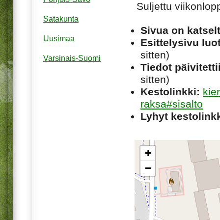
Suljettu viikonlop
Satakunta
Sivua on katsel
Uusimaa
Esittelysivu luot
sitten)
Varsinais-Suomi
Tiedot päivitetti
sitten)
Kestolinkki:
kie
raksa#sisalto
Lyhyt kestolinkk
+
−