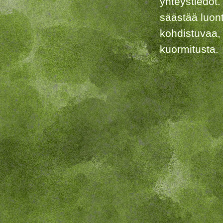
yhteystiedot.
säästää luon
kohdistuvaa,
kuormitusta.