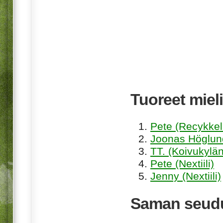
Tuoreet mieli
Pete (Recykkel
Joonas Höglund
TT. (Koivukylän
Pete (Nextiili)
Jenny (Nextiili)
Saman seudu