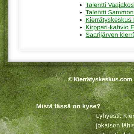
Talentti Vaajakos
Talentti Sammon
Kierrätyskeskus
Kirppari-kahvio
Saarijärven kier
© Kierrätyskeskus.com 2
Mistä tässä on kyse?
Lyhyesti: Kie
jokaisen lähi