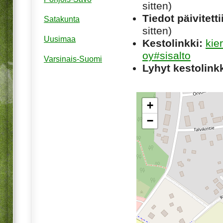
sitten)
Tiedot päivitetti
Satakunta
sitten)
Uusimaa
Kestolinkki:
kie
oy#sisalto
Varsinais-Suomi
Lyhyt kestolinkk
+
−