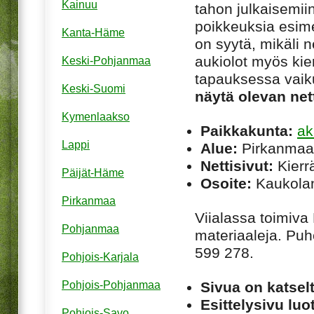
Kainuu
tahon julkaisemiin
poikkeuksia esim
Kanta-Häme
on syytä, mikäli ne
aukiolot myös kie
Keski-Pohjanmaa
tapauksessa vaiku
Keski-Suomi
näytä olevan net
Kymenlaakso
Paikkakunta:
ak
Lappi
Alue:
Pirkanmaa
Nettisivut:
Kierrä
Päijät-Häme
Osoite:
Kaukolan
Pirkanmaa
Viialassa toimiva
Pohjanmaa
materiaaleja. Pu
599 278.
Pohjois-Karjala
Sivua on katsel
Pohjois-Pohjanmaa
Esittelysivu luot
Pohjois-Savo