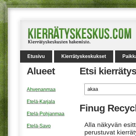
Etusivu
Kierrätyskeskukset
Paikk
Alueet
Etsi kierrät
Ahvenanmaa
Etelä-Karjala
Finug Recyc
Etelä-Pohjanmaa
Alla näkyvän esitt
Etelä-Savo
perustuvat kierrä