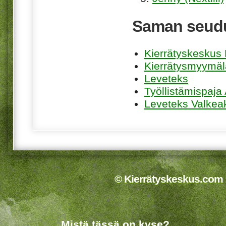
Saman seudu
Kierrätyskeskus K
Kierrätysmyymäl
Leveteks
Työllistämispaja
Leveteks Valkea
© Kierrätyskeskus.com 2
Mistä tässä on kyse?