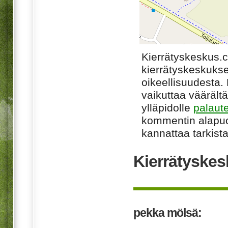
Kierrätyskeskus.
kierrätyskeskukse
oikeellisuudesta. M
vaikuttaa väärältä
ylläpidolle
palaut
kommentin alapuo
kannattaa tarkista
Kierrätyskes
pekka mölsä: