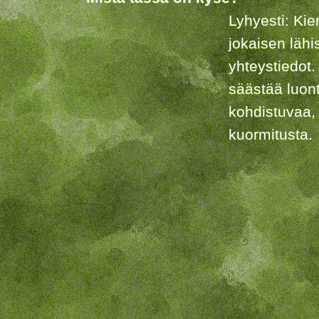
Lyhyesti: Kie
jokaisen lähi
yhteystiedot.
säästää luon
kohdistuvaa,
kuormitusta.