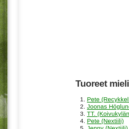
Tuoreet mieli
Pete (Recykkel
Joonas Höglund
TT. (Koivukylän
Pete (Nextiili)
Jenny (Nextiili)