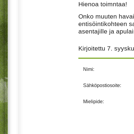
Hienoa toimntaa!
Onko muuten havaint
entisöintikohteen s
asentajille ja apulais
Kirjoitettu
7. syysk
Nimi:
Sähköpostiosoite:
Mielipide: