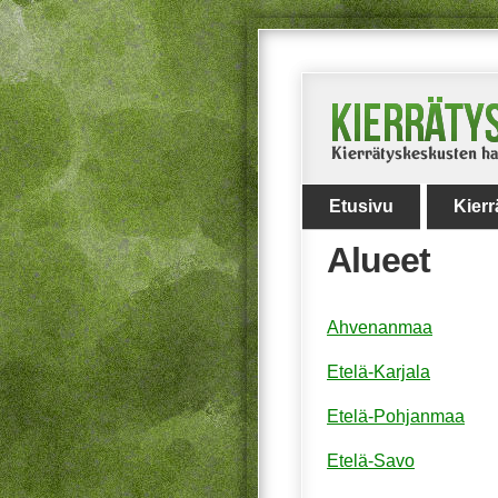
Etusivu
Kier
Alueet
Ahvenanmaa
Etelä-Karjala
Etelä-Pohjanmaa
Etelä-Savo