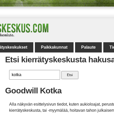
rätyskeskukset
Paikkakunnat
Palaute
Ti
Etsi kierrätyskeskusta hakus
Etsi
Goodwill Kotka
Alla näkyvän esittelysivun tiedot, kuten aukioloajat, perust
kierrätyskeskusta, tai -myymälää, hoitavan tahon julkaisemi