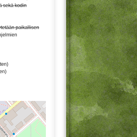
tä sekä kodin
tetään paikallisen
hjelmien
ten)
en)