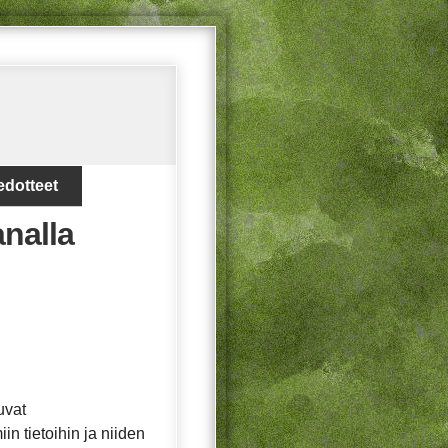
edotteet
analla
uvat
in tietoihin ja niiden