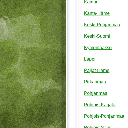
Kainuu
Kanta-Häme
Keski-Pohjanmaa
Keski-Suomi
Kymenlaakso
Lappi
Päijät-Häme
Pirkanmaa
Pohjanmaa
Pohjois-Karjala
Pohjois-Pohjanmaa
Pohjois-Savo