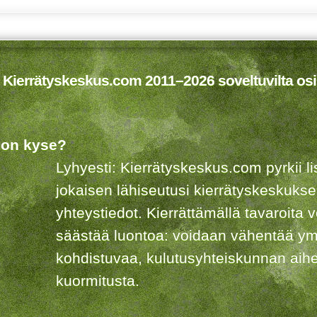
 Kierrätyskeskus.com 2011–2026 soveltuvilta osi
 on kyse?
Lyhyesti: Kierrätyskeskus.com pyrkii 
jokaisen lähiseutusi kierrätyskeskuks
yhteystiedot. Kierrättämällä tavaroita 
säästää luontoa: voidaan vähentää ym
kohdistuvaa, kulutusyhteiskunnan aih
kuormitusta.