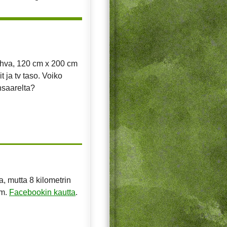
sohva, 120 cm x 200 cm
 ja tv taso. Voiko
nsaarelta?
, mutta 8 kilometrin
im.
Facebookin kautta
.