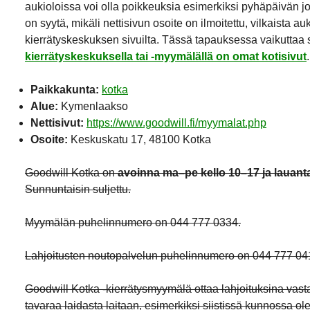
aukioloissa voi olla poikkeuksia esimerkiksi pyhäpäivän j
on syytä, mikäli nettisivun osoite on ilmoitettu, vilkaista a
kierrätyskeskuksen sivuilta. Tässä tapauksessa vaikuttaa si
kierrätyskeskuksella tai -myymälällä on omat kotisivut
.
Paikkakunta:
kotka
Alue:
Kymenlaakso
Nettisivut:
https://www.goodwill.fi/myymalat.php
Osoite:
Keskuskatu 17, 48100 Kotka
Goodwill Kotka on
avoinna ma–pe kello 10–17 ja lauanta
Sunnuntaisin suljettu.
Myymälän puhelinnumero on 044 777 0334.
Lahjoitusten noutopalvelun puhelinnumero on 044 777 04
Goodwill Kotka -kierrätysmyymälä ottaa lahjoituksina vas
tavaraa laidasta laitaan, esimerkiksi siistissä kunnossa ole