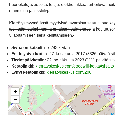
huonekaluja, astioita, leluja, elektroniikkaa, urheiluvälinei
irtaimistoa ja tekstiilejä.
Kierrätysmyymälässä myydyistä tavaroista saatu tuotto käy
työllistämistoiminnan ja erilaisten valmennus
ja koulutuso
ylläpitämiseen sekä kehittämiseen.-
Sivua on katseltu:
7 243 kertaa
Esittelysivu luotiin:
27. kesäkuuta 2017
(3326 päivää sit
Tiedot päivitettiin:
22. heinäkuuta 2023
(1111 päivää sitt
Kestolinkki:
kierrätyskeskus.com/goodwill-kotka#sisalto
Lyhyt kestolinkki:
kierrätyskeskus.com/206
+
−