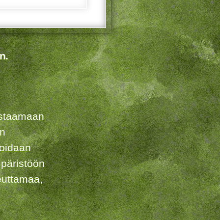
n.
listaamaan
en
voidaan
päristöön
euttamaa,