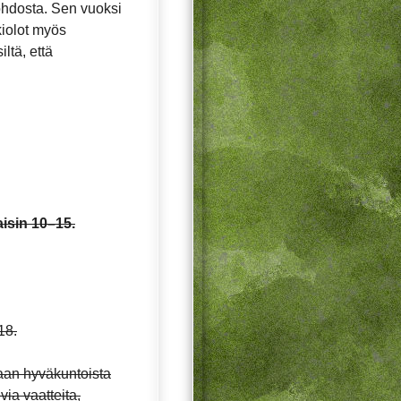
ohdosta. Sen vuoksi
ukiolot myös
ltä, että
isin 10–15.
18.
taan hyväkuntoista
via vaatteita,