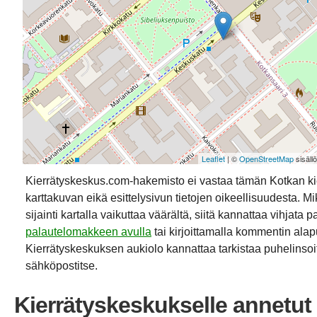
Leaflet
| ©
OpenStreetMap
sisäll
Kierrätyskeskus.com-hakemisto ei vastaa tämän Kotkan k
karttakuvan eikä esittelysivun tietojen oikeellisuudesta. Mik
sijainti kartalla vaikuttaa väärältä, siitä kannattaa vihjata p
palautelomakkeen avulla
tai kirjoittamalla kommentin alap
Kierrätyskeskuksen aukiolo kannattaa tarkistaa puhelinsoit
sähköpostitse.
Kierrätyskeskukselle annetut 