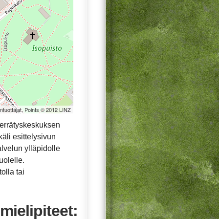
öntuottajat, Points © 2012 LINZ
ierrätyskeskuksen
äli esittelysivun
alvelun ylläpidolle
uolelle.
olla tai
mielipiteet: