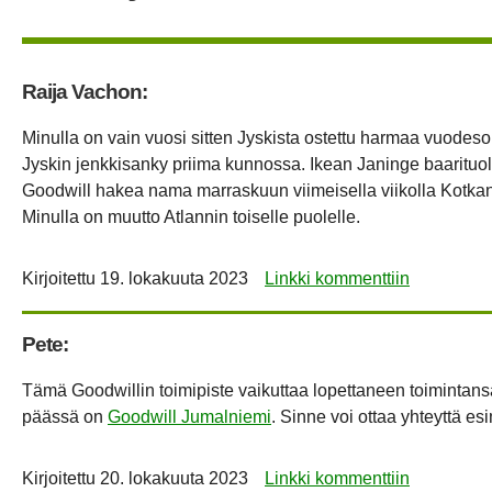
Raija Vachon:
Minulla on vain vuosi sitten Jyskista ostettu harmaa vuode
Jyskin jenkkisanky priima kunnossa. Ikean Janinge baarituolit
Goodwill hakea nama marraskuun viimeisella viikolla Kotka
Minulla on muutto Atlannin toiselle puolelle.
Kirjoitettu
19. lokakuuta 2023
Linkki kommenttiin
Pete:
Tämä Goodwillin toimipiste vaikuttaa lopettaneen toimintansa
päässä on
Goodwill Jumalniemi
. Sinne voi ottaa yhteyttä es
Kirjoitettu
20. lokakuuta 2023
Linkki kommenttiin