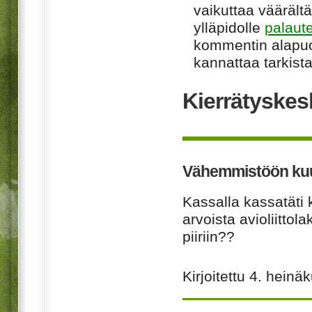
vaikuttaa väärältä
ylläpidolle
palaut
kommentin alapuo
kannattaa tarkista
Kierrätyskes
Vähemmistöön kuul
Kassalla kassatäti 
arvoista avioliitt
piiriin??
Kirjoitettu
4. heinä