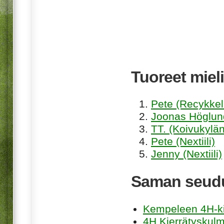
Tuoreet mieli
Pete (Recykkel
Joonas Höglund
TT. (Koivukylän
Pete (Nextiili)
Jenny (Nextiili)
Saman seudu
Kempeleen 4H-ki
4H Kierrätyskul