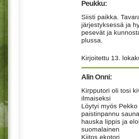
Peukku:
Siisti paikka. Tavar
järjestyksessä ja h
pesevät ja kunnost
plussa.
Kirjoitettu
13. loka
Alin Onni:
Kirpputori oli tosi 
ilmaiseksi
Löytyi myös Pekko 
paistinpannu saunan
hauska lippis ja el
suomalainen
Kiitos ekotori