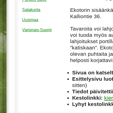
Ekotorin sisäänkä
Satakunta
Kalliontie 36.
Uusimaa
Tavaroita voi lahj
Varsinais-Suomi
voi tuoda myös au
lahjoitukset porti
”katiskaan”. Ekoto
olevan puhtaita ja
helposti korjattav
Sivua on katsel
Esittelysivu luot
sitten)
Tiedot päivitetti
Kestolinkki:
kie
Lyhyt kestolinkk