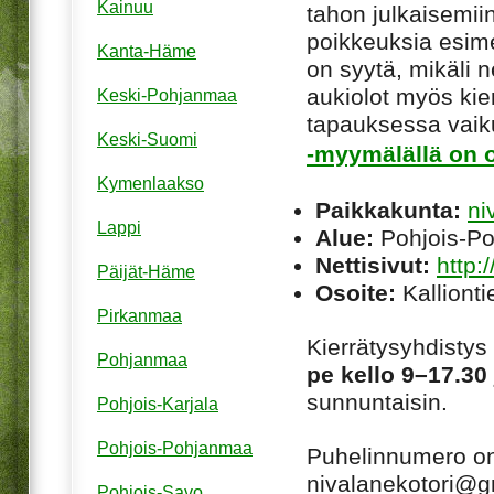
Kainuu
tahon julkaisemiin
poikkeuksia esim
Kanta-Häme
on syytä, mikäli ne
aukiolot myös kie
Keski-Pohjanmaa
tapauksessa vaiku
Keski-Suomi
-myymälällä on o
Kymenlaakso
Paikkakunta:
ni
Lappi
Alue:
Pohjois-P
Nettisivut:
http:
Päijät-Häme
Osoite:
Kallionti
Pirkanmaa
Kierrätysyhdisty
Pohjanmaa
pe kello 9–17.30 
sunnuntaisin.
Pohjois-Karjala
Pohjois-Pohjanmaa
Puhelinnumero o
nivalanekotori@g
Pohjois-Savo