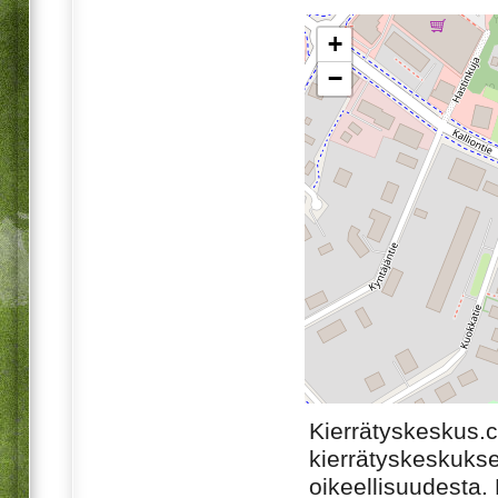
+
−
Kierrätyskeskus.
kierrätyskeskukse
oikeellisuudesta. M