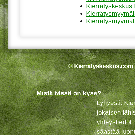
Kierrätyskeskus 
Kierrätysmyymä
Kierrätysmyymäl
© Kierrätyskeskus.com 2
Mistä tässä on kyse?
Lyhyesti: Kie
jokaisen lähi
yhteystiedot.
säästää luon