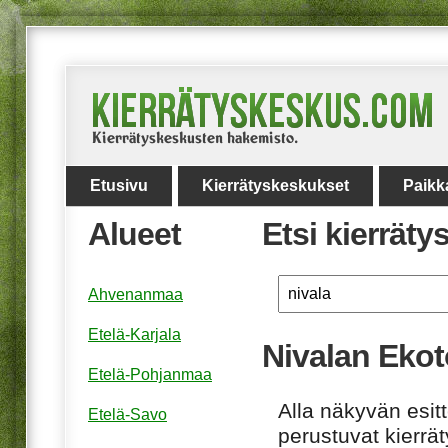
Etusivu
Kierrätyskeskukset
Paikk
Alueet
Etsi kierrät
Ahvenanmaa
Etelä-Karjala
Nivalan Ekot
Etelä-Pohjanmaa
Alla näkyvän esitt
Etelä-Savo
perustuvat kierrä