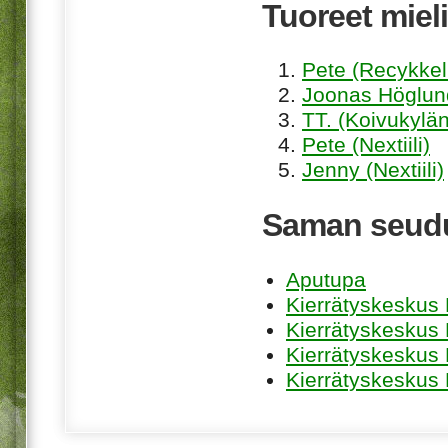
Tuoreet mieli
Pete (Recykkel
Joonas Höglund
TT. (Koivukylän
Pete (Nextiili)
Jenny (Nextiili)
Saman seudu
Aputupa
Kierrätyskeskus 
Kierrätyskeskus
Kierrätyskeskus
Kierrätyskeskus