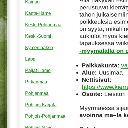
Alla näkyvän esitt
Kainuu
perustuvat kierrä
Kanta-Häme
tahon julkaisemiin
poikkeuksia esim
Keski-Pohjanmaa
on syytä, mikäli ne
aukiolot myös kie
Keski-Suomi
tapauksessa vaiku
Kymenlaakso
-myymälällä on o
Lappi
Paikkakunta:
va
Päijät-Häme
Alue:
Uusimaa
Nettisivut:
Pirkanmaa
https://www.kie
Osoite:
Liesitori
Pohjanmaa
Pohjois-Karjala
Myyrmäessä sijai
avoinna ma–la k
Pohjois-Pohjanmaa
Pohjois-Savo