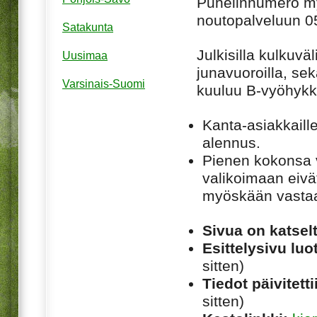
Puhelinnumero m
noutopalveluun 0
Satakunta
Julkisilla kulkuväl
Uusimaa
junavuoroilla, se
Varsinais-Suomi
kuuluu B-vyöhyk
Kanta-asiakkaille
alennus.
Pienen kokonsa
valikoimaan eivät
myöskään vastaa
Sivua on katsel
Esittelysivu luot
sitten)
Tiedot päivitetti
sitten)