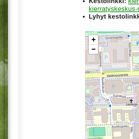
Kestolinkki:
kie
kierratyskeskus-
Lyhyt kestolinkk
+
−