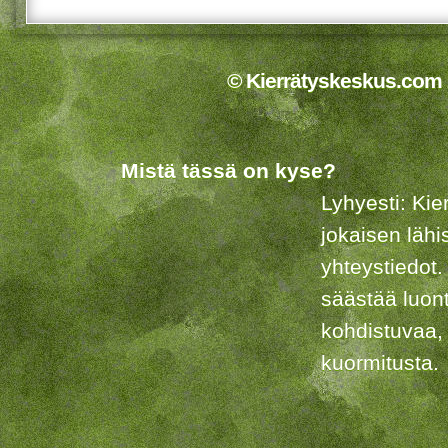
© Kierrätyskeskus.com 2
Mistä tässä on kyse?
Lyhyesti: Kie
jokaisen lähi
yhteystiedot.
säästää luon
kohdistuvaa,
kuormitusta.