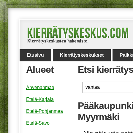
Etusivu
Kierrätyskeskukset
Paikk
Alueet
Etsi kierrät
Ahvenanmaa
Etelä-Karjala
Pääkaupunki
Etelä-Pohjanmaa
Myyrmäki
Etelä-Savo