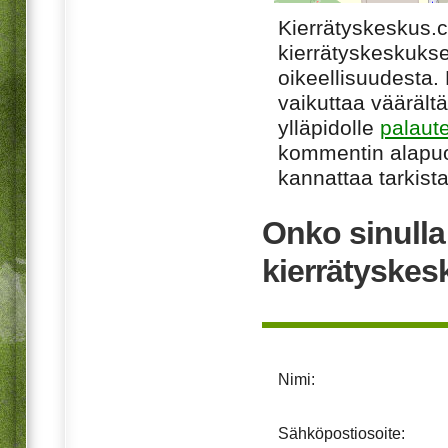
Kierrätyskeskus.
kierrätyskeskukse
oikeellisuudesta. M
vaikuttaa väärältä
ylläpidolle
palaut
kommentin alapuo
kannattaa tarkista
Onko sinull
kierrätyske
Nimi:
Sähköpostiosoite: