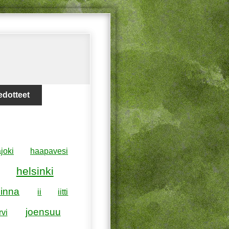
edotteet
joki
haapavesi
helsinki
inna
ii
iitti
joensuu
rvi