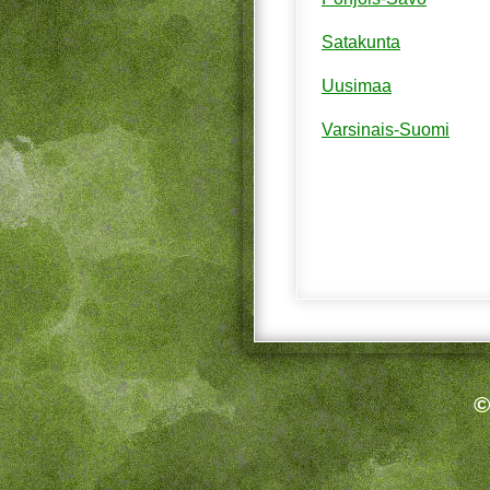
Satakunta
Uusimaa
Varsinais-Suomi
©