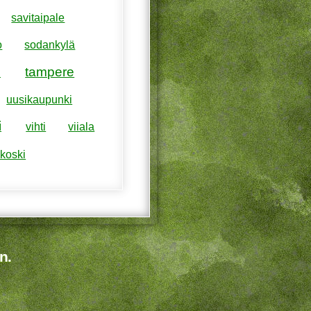
savitaipale
o
sodankylä
tampere
i
uusikaupunki
i
vihti
viiala
koski
n.