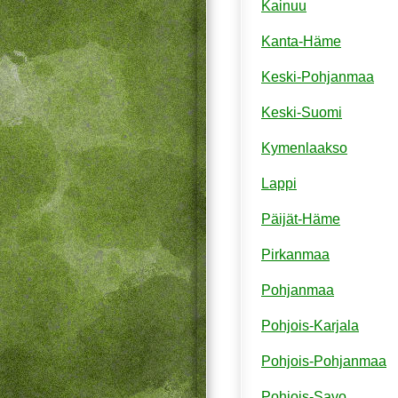
Kainuu
Kanta-Häme
Keski-Pohjanmaa
Keski-Suomi
Kymenlaakso
Lappi
Päijät-Häme
Pirkanmaa
Pohjanmaa
Pohjois-Karjala
Pohjois-Pohjanmaa
Pohjois-Savo