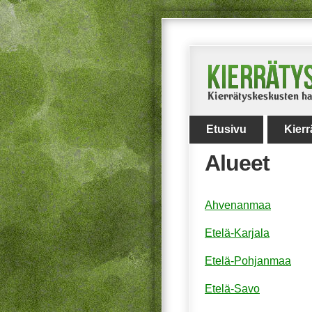
Etusivu
Kier
Alueet
Ahvenanmaa
Etelä-Karjala
Etelä-Pohjanmaa
Etelä-Savo