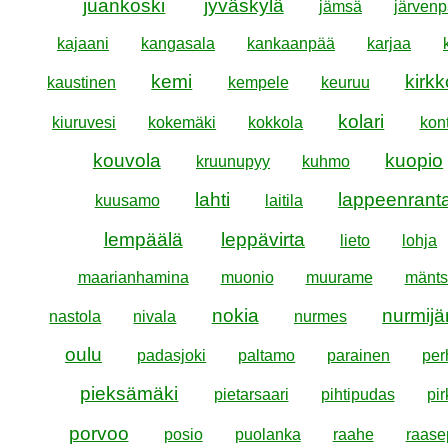
juankoski
jyväskylä
jämsä
järven
kajaani
kangasala
kankaanpää
karjaa
kemi
kirk
kaustinen
kempele
keuruu
kolari
kiuruvesi
kokemäki
kokkola
kont
kouvola
kuopio
kruunupyy
kuhmo
lahti
lappeenrant
kuusamo
laitila
lempäälä
leppävirta
lieto
lohja
maarianhamina
muonio
muurame
mänts
nokia
nurmijä
nastola
nivala
nurmes
oulu
padasjoki
paltamo
parainen
per
pieksämäki
pietarsaari
pihtipudas
pir
porvoo
posio
puolanka
raahe
raase