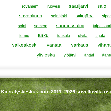
saarijärvi
salo
rovaniemi
ruovesi
savonlinna
siilinjärvi
seinäjoki
sipo
suomussalmi
soini
somero
taipalsaar
turku
tornio
tuusula
ulvila
urjala
valkeakoski
vantaa
varkaus
vihant
ylivieska
ylöjärvi
ähtäri
ääne
 Kierrätyskeskus.com 2011–2026 soveltuvilta osi