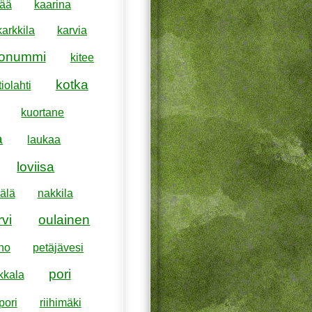
pää
kaarina
karkkila
karvia
konummi
kitee
kotka
iolahti
kuortane
a
laukaa
loviisa
älä
nakkila
rvi
oulainen
ho
petäjävesi
pori
kkala
pori
riihimäki