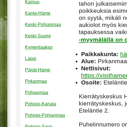
Kainuu
tahon julkaisemiin
poikkeuksia esim
Kanta-Häme
on syytä, mikäli ne
aukiolot myös kie
Keski-Pohjanmaa
tapauksessa vaiku
Keski-Suomi
-myymälällä on o
Kymenlaakso
Paikkakunta:
hä
Lappi
Alue:
Pirkanmaa
Nettisivut:
Päijät-Häme
https://visithame
Pirkanmaa
Osoite:
Etelänti
Pohjanmaa
Kierrätyskeskus
kierrätyskeskus, 
Pohjois-Karjala
Eteläntie 2.
Pohjois-Pohjanmaa
Puhelinnumero o
Pohjois-Savo