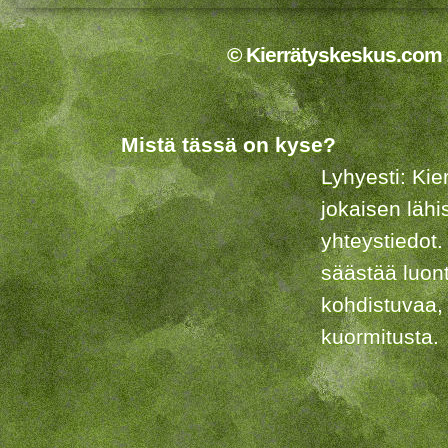
© Kierrätyskeskus.com 2
Mistä tässä on kyse?
Lyhyesti: Kie
jokaisen lähi
yhteystiedot.
säästää luon
kohdistuvaa,
kuormitusta.