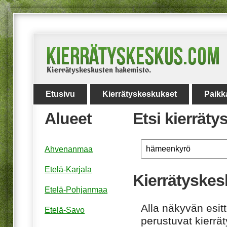
Etusivu
Kierrätyskeskukset
Paikk
Alueet
Etsi kierrät
Ahvenanmaa
Etelä-Karjala
Kierrätyskes
Etelä-Pohjanmaa
Alla näkyvän esitt
Etelä-Savo
perustuvat kierrä