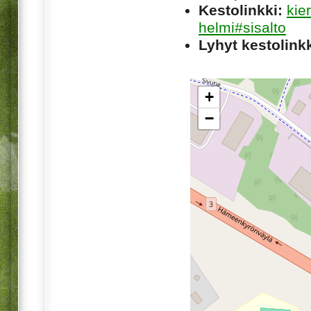
Kestolinkki:
kie
helmi#sisalto
Lyhyt kestolinkk
+
−