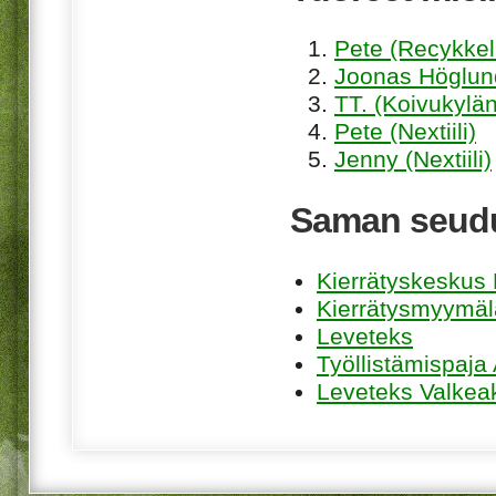
Pete (Recykkel
Joonas Höglund
TT. (Koivukylän
Pete (Nextiili)
Jenny (Nextiili)
Saman seudu
Kierrätyskeskus K
Kierrätysmyymäl
Leveteks
Työllistämispaja
Leveteks Valkea