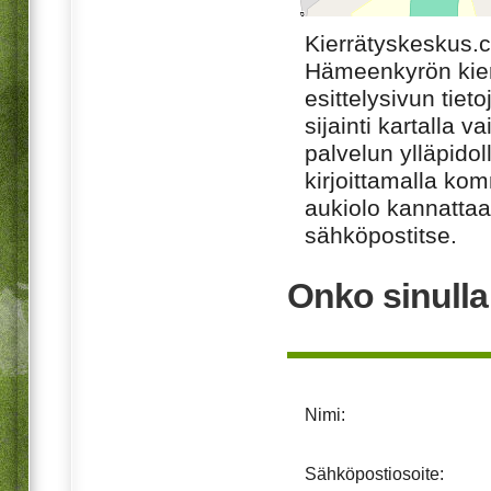
Kierrätyskeskus.
Hämeenkyrön kier
esittelysivun tiet
sijainti kartalla v
palvelun ylläpido
kirjoittamalla ko
aukiolo kannattaa 
sähköpostitse.
Onko sinull
Nimi:
Sähköpostiosoite: