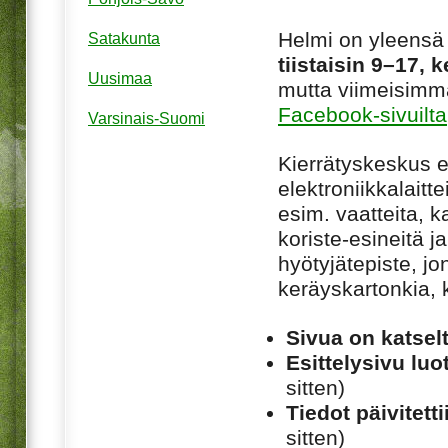
Helmi on yleensä
Satakunta
tiistaisin 9–17, 
Uusimaa
mutta viimeisimmä
Facebook-sivuilta
Varsinais-Suomi
Kierrätyskeskus e
elektroniikkalaitt
esim. vaatteita, ka
koriste-esineitä j
hyötyjätepiste, j
keräyskartonkia, k
Sivua on katsel
Esittelysivu luot
sitten)
Tiedot päivitetti
sitten)