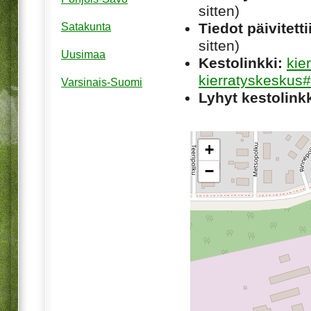
sitten)
Tiedot päivitetti
Satakunta
sitten)
Uusimaa
Kestolinkki:
kie
kierratyskeskus#
Varsinais-Suomi
Lyhyt kestolinkk
+
−