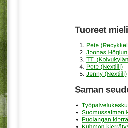
Tuoreet mieli
Pete (Recykkel
Joonas Höglund
TT. (Koivukylän
Pete (Nextiili)
Jenny (Nextiili)
Saman seudu
Työpalvelukesku
Suomussalmen k
Puolangan kierr
Kuhmon kierräty