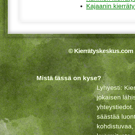
Kajaanin kierrät
© Kierrätyskeskus.com 2
Mistä tässä on kyse?
Lyhyesti: Kie
jokaisen lähi
yhteystiedot.
säästää luon
kohdistuvaa,