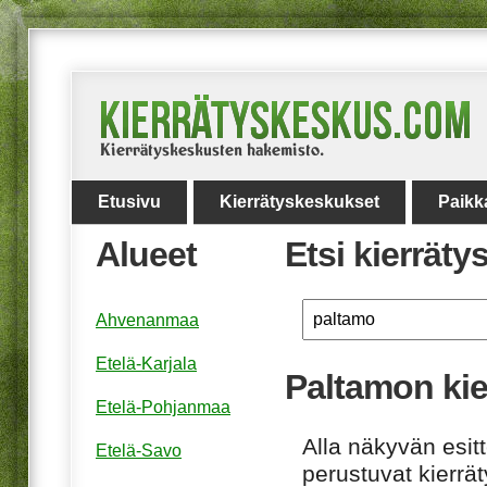
Etusivu
Kierrätyskeskukset
Paikk
Alueet
Etsi kierrät
Ahvenanmaa
Etelä-Karjala
Paltamon ki
Etelä-Pohjanmaa
Alla näkyvän esitt
Etelä-Savo
perustuvat kierrä