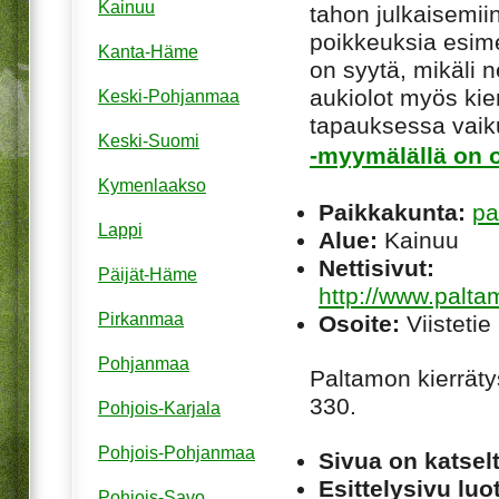
Kainuu
tahon julkaisemiin
poikkeuksia esim
Kanta-Häme
on syytä, mikäli ne
aukiolot myös kie
Keski-Pohjanmaa
tapauksessa vaiku
Keski-Suomi
-myymälällä on o
Kymenlaakso
Paikkakunta:
pa
Lappi
Alue:
Kainuu
Nettisivut:
Päijät-Häme
http://www.palta
Pirkanmaa
Osoite:
Viistetie
Pohjanmaa
Paltamon kierrät
330.
Pohjois-Karjala
Pohjois-Pohjanmaa
Sivua on katsel
Esittelysivu luot
Pohjois-Savo