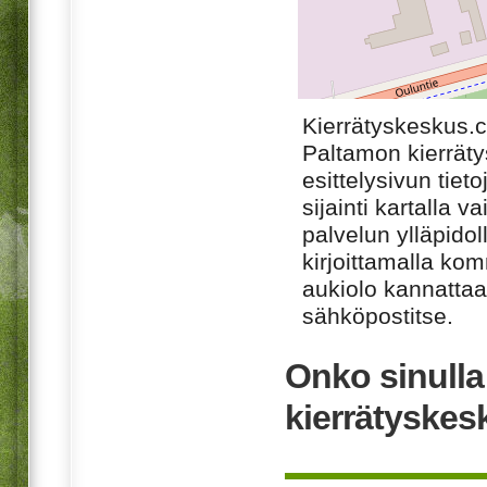
Kierrätyskeskus.
Paltamon kierrät
esittelysivun tiet
sijainti kartalla v
palvelun ylläpido
kirjoittamalla ko
aukiolo kannattaa 
sähköpostitse.
Onko sinull
kierrätyske