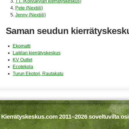
TT. (Koivukylän kierrätyskeskus)
Pete (Nextiili)
Jenny (Nextiili)
Saman seudun kierrätyskesk
Ekomatti
Laitilan kierrätyskeskus
KV Outlet
Ecotekola
Turun Ekotori, Rautakatu
 Kierrätyskeskus.com 2011–2026 soveltuvilta osi