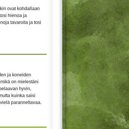
tkin ovat kohdallaan
 tosi hienoa ja
oja tavaroita ja tosi
iden ja koneiden
, mikä on mielestäni
pelaavan hyvin,
mutta kuinka saisi
vielä paranneltavaa.