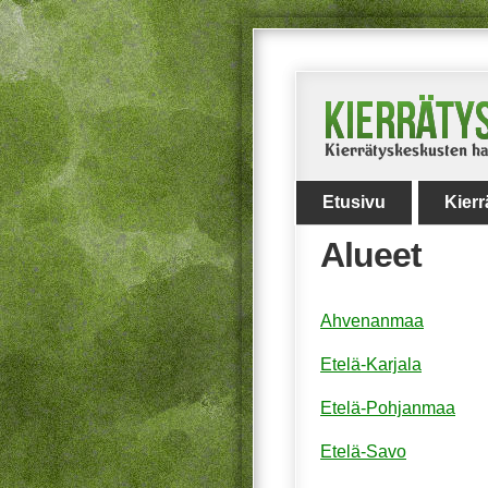
Etusivu
Kier
Alueet
Ahvenanmaa
Etelä-Karjala
Etelä-Pohjanmaa
Etelä-Savo