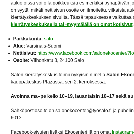
aukioloissa voi olla poikkeuksia esimerkiksi pyhäpäivän j
on syytä, mikäli nettisivun osoite on ilmoitettu, vilkaista a
kierrätyskeskuksen sivuilta. Tässä tapauksessa vaikuttaa si
kierrätyskeskuksella tai -myymälällä on omat kotisivut
.
Paikkakunta:
salo
Alue:
Varsinais-Suomi
Nettisivut:
https://www.facebook.com/salonekocenter/?lo
Osoite:
Vilhonkatu 8, 24100 Salo
Salon kierrätyskeskus toimii nykyisin nimellä
Salon Ekoc
kauppakeskus Plazassa, sen 2. kerroksessa.
Avoinna ma–pe kello 10–19, lauantaisin 10–17 sekä su
Sähköpostiosoite on salonekocenter@tyosalo.fi ja puhel
6013.
Facebook-sivujen lisäksi Ekocenterillä on omat
Instagram-