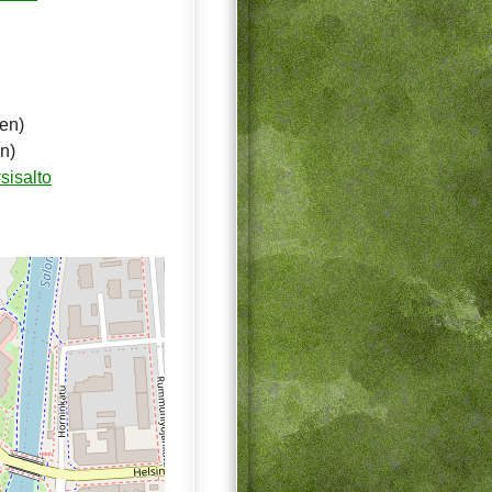
ten)
n)
sisalto