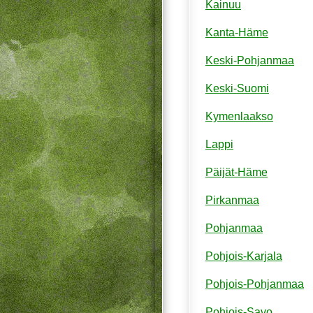
Kainuu
Kanta-Häme
Keski-Pohjanmaa
Keski-Suomi
Kymenlaakso
Lappi
Päijät-Häme
Pirkanmaa
Pohjanmaa
Pohjois-Karjala
Pohjois-Pohjanmaa
Pohjois-Savo