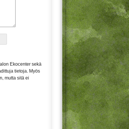
alon Ekocenter sekä
dittuja tietoja. Myös
, mutta sitä ei