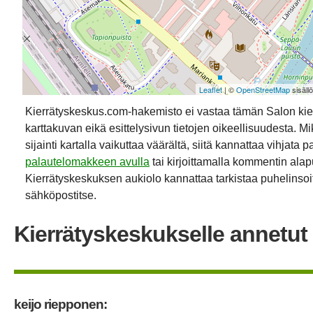
Leaflet
| ©
OpenStreetMap
sisäll
Kierrätyskeskus.com-hakemisto ei vastaa tämän Salon ki
karttakuvan eikä esittelysivun tietojen oikeellisuudesta. Mik
sijainti kartalla vaikuttaa väärältä, siitä kannattaa vihjata p
palautelomakkeen avulla
tai kirjoittamalla kommentin alap
Kierrätyskeskuksen aukiolo kannattaa tarkistaa puhelinsoit
sähköpostitse.
Kierrätyskeskukselle annetut 
keijo riepponen: