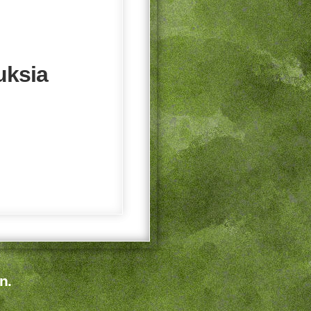
uksia
n.