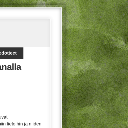
edotteet
analla
uvat
in tietoihin ja niiden