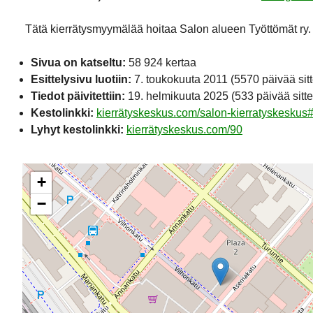
Tätä kierrätysmyymälää hoitaa Salon alueen Työttömät ry.
Sivua on katseltu:
58 924 kertaa
Esittelysivu luotiin:
7. toukokuuta 2011
(5570 päivää sit
Tiedot päivitettiin:
19. helmikuuta 2025
(533 päivää sitte
Kestolinkki:
kierrätyskeskus.com/salon-kierratyskeskus#
Lyhyt kestolinkki:
kierrätyskeskus.com/90
+
−