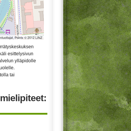
öntuottajat, Points © 2012 LINZ
errätyskeskuksen
äli esittelysivun
alvelun ylläpidolle
uolelle.
olla tai
mielipiteet: