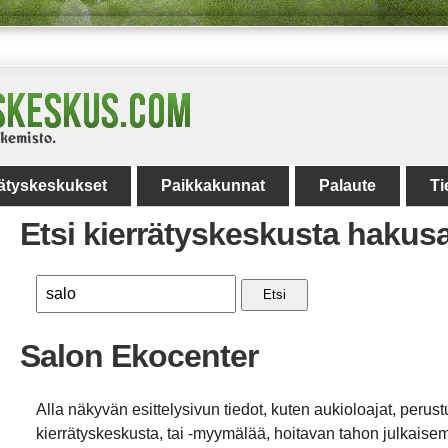
rätyskeskukset
Paikkakunnat
Palaute
Ti
Etsi kierrätyskeskusta hakus
Etsi
Salon Ekocenter
Alla näkyvän esittelysivun tiedot, kuten aukioloajat, perust
kierrätyskeskusta, tai -myymälää, hoitavan tahon julkaisemi