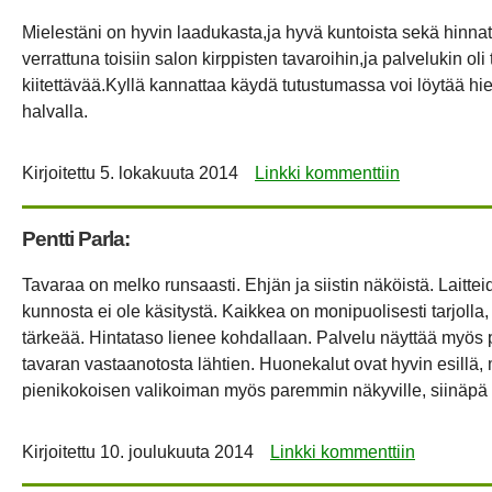
Mielestäni on hyvin laadukasta,ja hyvä kuntoista sekä hinna
verrattuna toisiin salon kirppisten tavaroihin,ja palvelukin oli
kiitettävää.Kyllä kannattaa käydä tutustumassa voi löytää hien
halvalla.
Kirjoitettu
5. lokakuuta 2014
Linkki kommenttiin
Pentti Parla:
Tavaraa on melko runsaasti. Ehjän ja siistin näköistä. Laitte
kunnosta ei ole käsitystä. Kaikkea on monipuolisesti tarjolla
tärkeää. Hintataso lienee kohdallaan. Palvelu näyttää myös 
tavaran vastaanotosta lähtien. Huonekalut ovat hyvin esillä, 
pienikokoisen valikoiman myös paremmin näkyville, siinäpä 
Kirjoitettu
10. joulukuuta 2014
Linkki kommenttiin