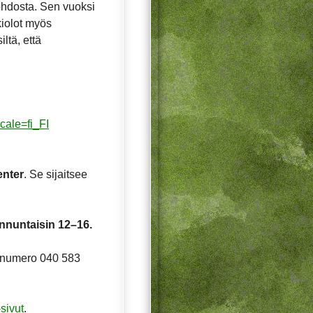
ohdosta. Sen vuoksi
ukiolot myös
ltä, että
cale=fi_FI
enter
. Se sijaitsee
nnuntaisin 12–16.
innumero 040 583
sivut
.