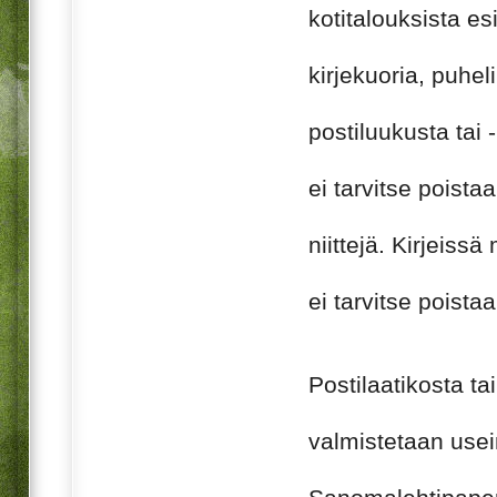
kotitalouksista e
kirjekuoria, puheli
postiluukusta tai 
ei tarvitse poista
niittejä. Kirjeiss
ei tarvitse poistaa
Postilaatikosta ta
valmistetaan usei