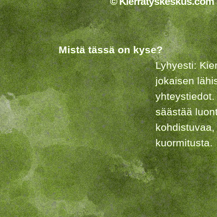
© Kierrätyskeskus.com 2
Mistä tässä on kyse?
Lyhyesti: Kie
jokaisen lähi
yhteystiedot.
säästää luon
kohdistuvaa,
kuormitusta.