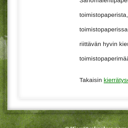
Sanomalehtipaperi
toimistopaperista, 
toimistopaperissa 
riittävän hyvin ki
toimistopaperimää
Takaisin
kierräty