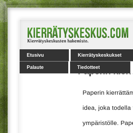
Etusivu
Kierrätyskeskukset
Palaute
Tiedotteet
Paperin kier
Paperin kierrätt
idea, joka todella 
ympäristölle. Pap