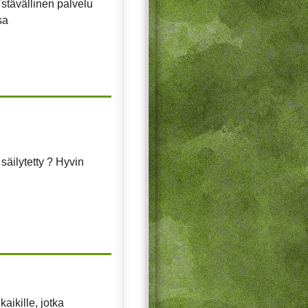
 Ystävällinen palvelu
sa
säilytetty ? Hyvin
aikille, jotka