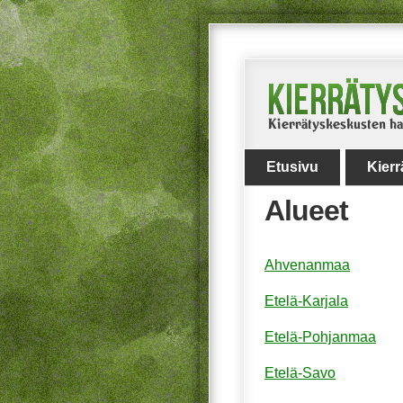
Etusivu
Kier
Alueet
Ahvenanmaa
Etelä-Karjala
Etelä-Pohjanmaa
Etelä-Savo