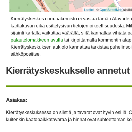
Leaflet
| ©
OpenStreetMap
sisäll
Kierrätyskeskus.com-hakemisto ei vastaa tämän Alavuden
karttakuvan eikä esittelysivun tietojen oikeellisuudesta. Mik
sijainti kartalla vaikuttaa väärältä, siitä kannattaa vihjata p
palautelomakkeen avulla
tai kirjoittamalla kommentin alap
Kierrätyskeskuksen aukiolo kannattaa tarkistaa puhelinsoit
sähköpostitse.
Kierrätyskeskukselle annetut 
Asiakas:
Kierrätyskeskuksessa on siistiä ja tavarat ovat hyvin esillä. O
kuitenkin kaatopaikkatavaraa ja hinnat ovat suhteettoman kork