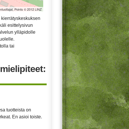
öntuottajat, Points © 2012 LINZ
 kierrätyskeskuksen
äli esittelysivun
alvelun ylläpidolle
uolelle.
olla tai
mielipiteet:
sa tuotteista on
eat. En asioi toiste.