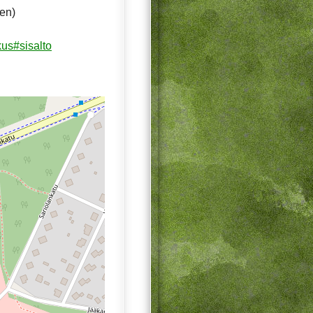
ten)
kus#sisalto