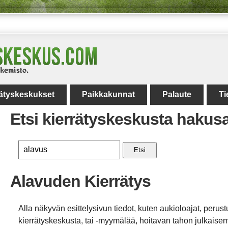
rätyskeskukset
Paikkakunnat
Palaute
Ti
Etsi kierrätyskeskusta hakus
Etsi
Alavuden Kierrätys
Alla näkyvän esittelysivun tiedot, kuten aukioloajat, perust
kierrätyskeskusta, tai -myymälää, hoitavan tahon julkaisemi