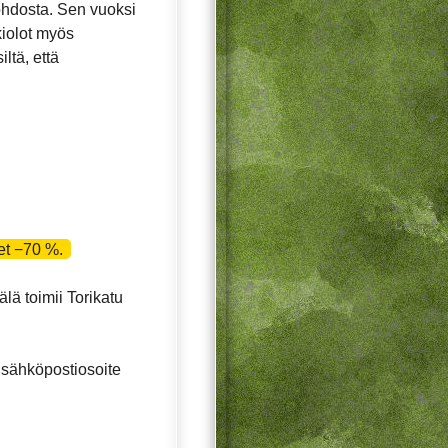
ohdosta. Sen vuoksi
ukiolot myös
ltä, että
et −70 %.
lä toimii Torikatu
 sähköpostiosoite