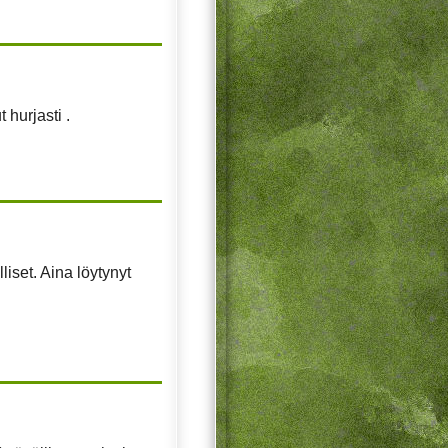
 hurjasti .
liset. Aina löytynyt