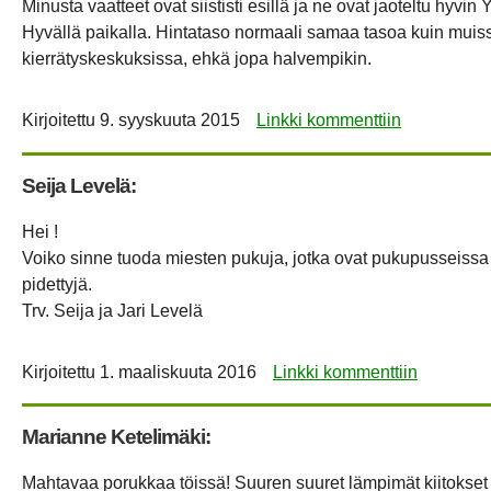
Minusta vaatteet ovat siististi esillä ja ne ovat jaoteltu hyvin
Hyvällä paikalla. Hintataso normaali samaa tasoa kuin muis
kierrätyskeskuksissa, ehkä jopa halvempikin.
Kirjoitettu
9. syyskuuta 2015
Linkki kommenttiin
Seija Levelä:
Hei !
Voiko sinne tuoda miesten pukuja, jotka ovat pukupusseissa 
pidettyjä.
Trv. Seija ja Jari Levelä
Kirjoitettu
1. maaliskuuta 2016
Linkki kommenttiin
Marianne Ketelimäki:
Mahtavaa porukkaa töissä! Suuren suuret lämpimät kiitokset k