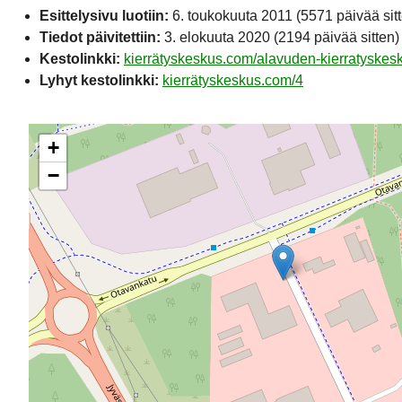
Esittelysivu luotiin:
6. toukokuuta 2011
(5571 päivää sit
Tiedot päivitettiin:
3. elokuuta 2020
(2194 päivää sitten)
Kestolinkki:
kierrätyskeskus.com/alavuden-kierratyskes
Lyhyt kestolinkki:
kierrätyskeskus.com/4
+
−