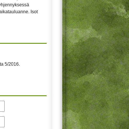
 tyhjennyksessä
aikatauluanne. Isot
ta 5/2016.