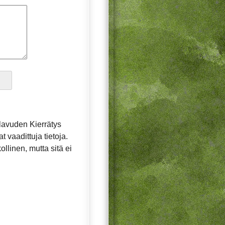
lavuden Kierrätys
t vaadittuja tietoja.
llinen, mutta sitä ei