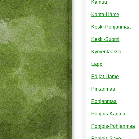
Kainuu
Kanta-Häme
Keski-Pohjanmaa
Keski-Suomi
Kymenlaakso
Lappi
Päijät-Häme
Pirkanmaa
Pohjanmaa
Pohjois-Karjala
Pohjois-Pohjanmaa
Pohjois-Savo