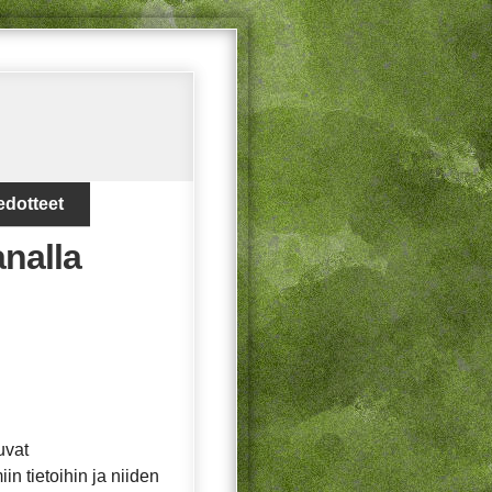
edotteet
analla
uvat
in tietoihin ja niiden