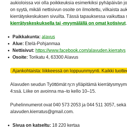
aukioloissa voi olla poikkeuksia esimerkiksi pyhäpäivän j
on syytä, mikäli nettisivun osoite on ilmoitettu, vilkaista a
kierrätyskeskuksen sivuilta. Tässä tapauksessa vaikuttaa si
kierrätyskeskuksella tai -myymälällä on omat kotisivut
.
Paikkakunta:
alavus
Alue:
Etelä-Pohjanmaa
Nettisivut:
https://www.facebook.com/alavuden.kierratys
Osoite:
Torikatu 4, 63300 Alavus
Ajankohtaista: liikkeessä on loppuunmyynti. Kaikki tuotte
Alavuden seudun Työttömät ry:n ylläpitämä kierrätysmyymä
4:ssä. Liike on avoinna ma–to kello 10–15.
Puhelinnumerot ovat 040 573 2053 ja 044 511 3057, sekä
alavuden.kierratus@gmail.com.
Sivua on katseltu:
18 220 kertaa