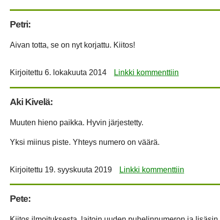
Petri:
Aivan totta, se on nyt korjattu. Kiitos!
Kirjoitettu
6. lokakuuta 2014
Linkki kommenttiin
Aki Kivelä:
Muuten hieno paikka. Hyvin järjestetty.
Yksi miinus piste. Yhteys numero on väärä.
Kirjoitettu
19. syyskuuta 2019
Linkki kommenttiin
Pete:
Kiitos ilmoituksesta, laitoin uuden puhelinnumeron ja lisäsin