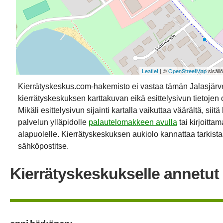
Leaflet
| ©
OpenStreetMap
sisäll
Kierrätyskeskus.com-hakemisto ei vastaa tämän Jalasjär
kierrätyskeskuksen karttakuvan eikä esittelysivun tietojen 
Mikäli esittelysivun sijainti kartalla vaikuttaa väärältä, siit
palvelun ylläpidolle
palautelomakkeen avulla
tai kirjoitta
alapuolelle. Kierrätyskeskuksen aukiolo kannattaa tarkistaa
sähköpostitse.
Kierrätyskeskukselle annetut 