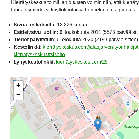
Kierrätyskeskus toimii lahjoitusten voimin niin, että kierr
tuoda esimerkiksi käyttökuntoisia huonekaluja ja puhtaita, s
Sivua on katseltu:
18 326 kertaa
Esittelysivu luotiin:
6. toukokuuta 2011
(5573 päivää sit
Tiedot päivitettiin:
6. elokuuta 2020
(2193 päivää sitten)
Kestolinkki:
kierrätyskeskus.com/jalasjarven-tyonhakijat
kierratyskeskus#sisalto
Lyhyt kestolinkki:
kierrätyskeskus.com/25
+
−