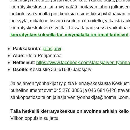
kierrätyskeskusta, tai -myymälää, hoitavan tahon julkaisemi
aukioloissa voi olla poikkeuksia esimerkiksi pyhäpäivän j
on syytä, mikäli nettisivun osoite on ilmoitettu, vilkaista a
kierrätyskeskuksen sivuilta. Tässä tapauksessa vaikuttaa si
kierrätyskeskuksella tai -myymälällä on omat kotisivut
.
Paikkakunta:
jalasjärvi
Alue:
Etelä-Pohjanmaa
Nettisivut:
https://www.facebook.com/Jalasjärven-työnh
Osoite:
Keskustie 33, 61600 Jalasjärvi
Jalasjärven työnhakijat ry pitää kierrätyskeskusta Keskusti
puhelinnumerot ovat 045 276 3806 ja 046 684 6428 (tavar
sähköpostiosoite on jalasjarven.tyonhakijat@hotmail.com.
Tällä hetkellä kierrätyskeskus on avoinna arkisin kello
Viikonloppuisin suljettu.