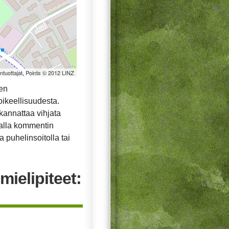
öntuottajat, Points © 2012 LINZ
ven
oikeellisuudesta.
ä kannattaa vihjata
malla kommentin
 puhelinsoitolla tai
mielipiteet: