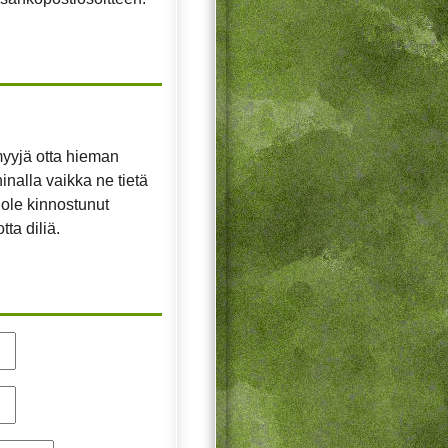
 myyjä otta hieman
 hinalla vaikka ne tietä
 ole kinnostunut
ta diliä.