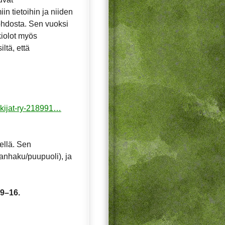
in tietoihin ja niiden
ohdosta. Sen vuoksi
ukiolot myös
ltä, että
akijat-ry-218991…
ellä. Sen
anhaku/puupuoli), ja
 9–16.