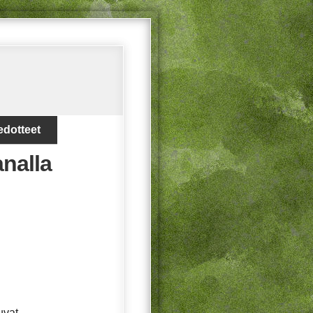
edotteet
analla
uvat