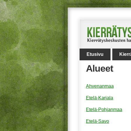
Etusivu
Kier
Alueet
Ahvenanmaa
Etelä-Karjala
Etelä-Pohjanmaa
Etelä-Savo