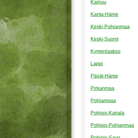
Kainuu
Kanta-Häme
Keski-Pohjanmaa
Keski-Suomi
Kymenlaakso
Lappi
Päijät-Häme
Pirkanmaa
Pohjanmaa
Pohjois-Karjala
Pohjois-Pohjanmaa
Pohjois-Savo