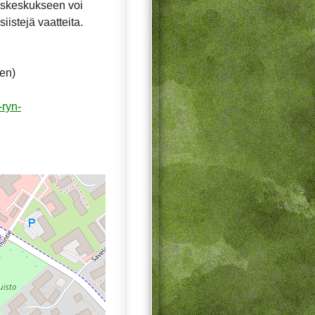
ätyskeskukseen voi
iistejä vaatteita.
ten)
-ryn-