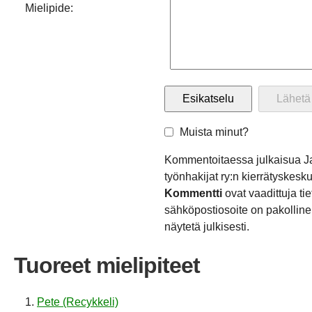
Mielipide:
Muista minut?
Kommentoitaessa julkaisua J
työnhakijat ry:n kierrätyskes
Kommentti
ovat vaadittuja ti
sähköpostiosoite on pakollinen
näytetä julkisesti.
Tuoreet mielipiteet
Pete (Recykkeli)