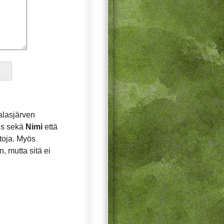
alasjärven
kus sekä
Nimi
että
etoja. Myös
, mutta sitä ei