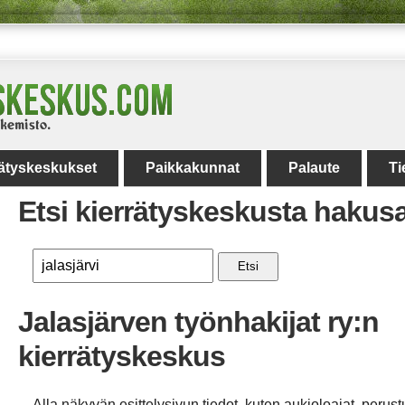
rätyskeskukset
Paikkakunnat
Palaute
Ti
Etsi kierrätyskeskusta hakus
Etsi
Jalasjärven työnhakijat ry:n
kierrätyskeskus
Alla näkyvän esittelysivun tiedot, kuten aukioloajat, perust