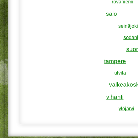
rovaniemi
salo
seinäjoki
sodan
suo
tampere
ulvila
valkeakosk
vihanti
ylöjärvi