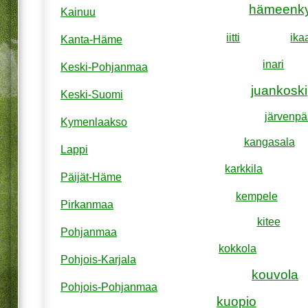
hämeenk
Kainuu
iitti
ika
Kanta-Häme
inari
Keski-Pohjanmaa
juankoski
Keski-Suomi
järvenpä
Kymenlaakso
kangasala
Lappi
karkkila
Päijät-Häme
kempele
Pirkanmaa
kitee
Pohjanmaa
kokkola
Pohjois-Karjala
kouvola
Pohjois-Pohjanmaa
kuopio