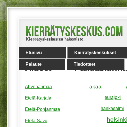
Etusivu
Kierrätyskeskukset
Palaute
Tiedotteet
Alueet
Paikkakunna
akaa
Ahvenanmaa
eurajoki
Etelä-Karjala
hankasalmi
Etelä-Pohjanmaa
helsink
Etelä-Savo