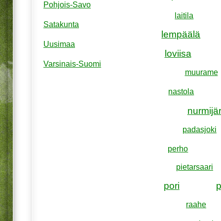
Pohjois-Savo
laitila
Satakunta
lempäälä
Uusimaa
loviisa
Varsinais-Suomi
muurame
nastola
nurmijär
padasjoki
perho
pietarsaari
pori
raahe