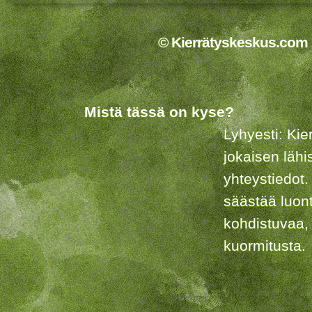
© Kierrätyskeskus.com 2
Mistä tässä on kyse?
Lyhyesti: Kie
jokaisen lähi
yhteystiedot.
säästää luon
kohdistuvaa,
kuormitusta.