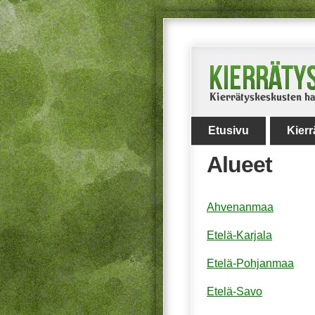
Etusivu
Kier
Alueet
Ahvenanmaa
Etelä-Karjala
Etelä-Pohjanmaa
Etelä-Savo