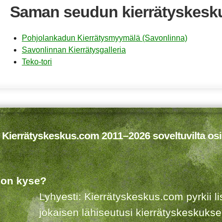
Saman seudun kierrätyskesk
Pohjolankadun Kierrätysmyymälä (Savonlinna)
Savonlinnan Kierrätysgalleria
Teko-tori
 Kierrätyskeskus.com 2011–2026 soveltuvilta osi
 on kyse?
Lyhyesti: Kierrätyskeskus.com pyrkii 
jokaisen lähiseutusi kierrätyskeskuks