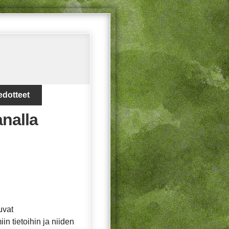
edotteet
analla
uvat
in tietoihin ja niiden