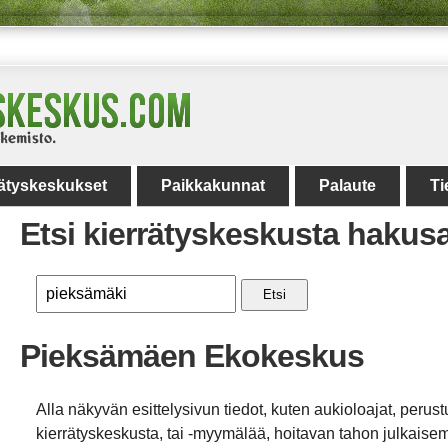
rätyskeskukset
Paikkakunnat
Palaute
Ti
Etsi kierrätyskeskusta hakus
Etsi
Pieksämäen Ekokeskus
Alla näkyvän esittelysivun tiedot, kuten aukioloajat, perust
kierrätyskeskusta, tai -myymälää, hoitavan tahon julkaisemi