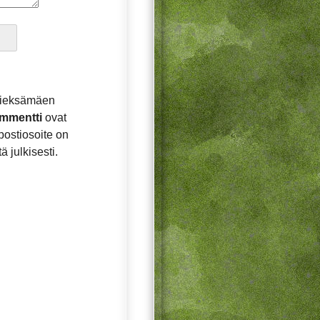
Pieksämäen
mmentti
ovat
postiosoite on
ä julkisesti.