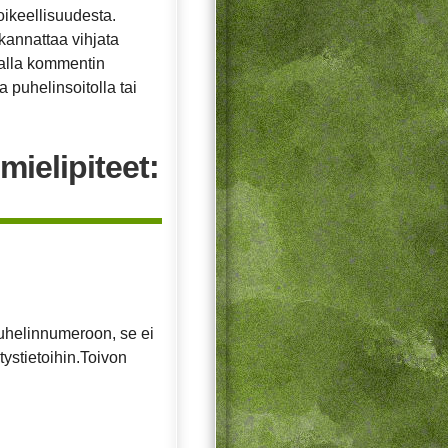
oikeellisuudesta.
ä kannattaa vihjata
malla kommentin
 puhelinsoitolla tai
mielipiteet:
uhelinnumeroon, se ei
tystietoihin.Toivon