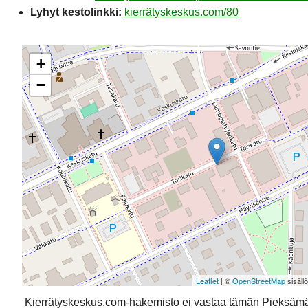
Lyhyt kestolinkki:
kierrätyskeskus.com/80
+
−
Leaflet
| ©
OpenStreetMap
sisäll
Kierrätyskeskus.com-hakemisto ei vastaa tämän Pieksäm