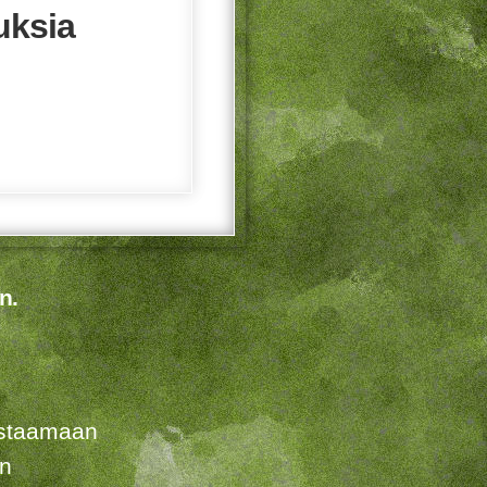
uksia
n.
listaamaan
en