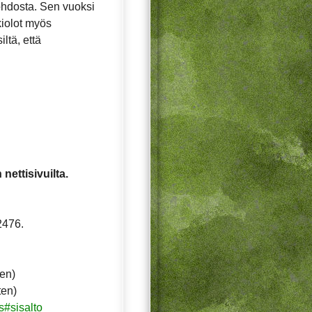
ohdosta. Sen vuoksi
ukiolot myös
ltä, että
ettisivuilta.
2476.
ten)
ten)
#sisalto