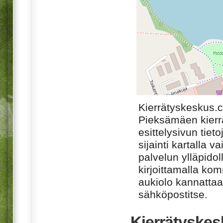
Kierrätyskeskus.
Pieksämäen kierr
esittelysivun tiet
sijainti kartalla v
palvelun ylläpido
kirjoittamalla ko
aukiolo kannattaa 
sähköpostitse.
Kierrätyskes