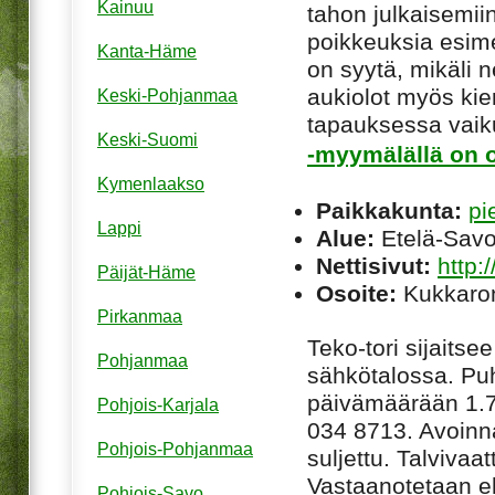
Kainuu
tahon julkaisemiin
poikkeuksia esim
Kanta-Häme
on syytä, mikäli ne
aukiolot myös kie
Keski-Pohjanmaa
tapauksessa vaiku
Keski-Suomi
-myymälällä on o
Kymenlaakso
Paikkakunta:
pi
Lappi
Alue:
Etelä-Sav
Nettisivut:
http:
Päijät-Häme
Osoite:
Kukkaron
Pirkanmaa
Teko-tori sijaitse
Pohjanmaa
sähkötalossa. Pu
päivämäärään 1.7.
Pohjois-Karjala
034 8713. Avoinn
Pohjois-Pohjanmaa
suljettu. Talvivaa
Vastaanotetaan ehj
Pohjois-Savo