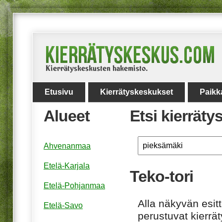
Etusivu
Kierrätyskeskukset
Paikk
Alueet
Etsi kierrät
Ahvenanmaa
Etelä-Karjala
Teko-tori
Etelä-Pohjanmaa
Alla näkyvän esitt
Etelä-Savo
perustuvat kierrä