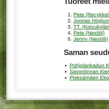
Tuoreet mieli
Pete (Recykkel
Joonas Höglund
TT. (Koivukylän
Pete (Nextiili)
Jenny (Nextiili)
Saman seudu
Pohjolankadun K
Savonlinnan Kier
Pieksämäen Eko