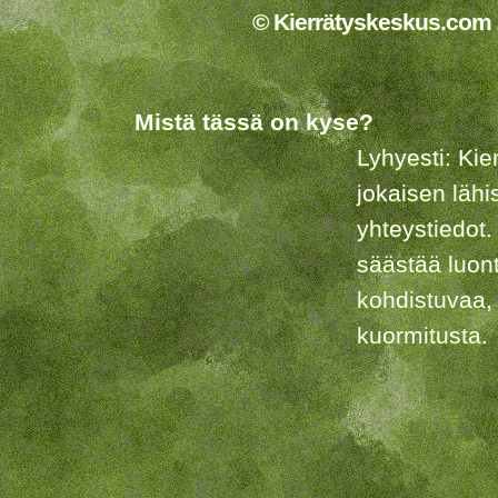
© Kierrätyskeskus.com 2
Mistä tässä on kyse?
Lyhyesti: Kie
jokaisen lähi
yhteystiedot.
säästää luon
kohdistuvaa,
kuormitusta.