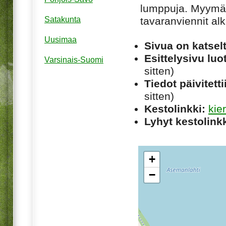
lumppuja. Myymälä
tavaranviennit al
Satakunta
Uusimaa
Sivua on katsel
Esittelysivu luot
Varsinais-Suomi
sitten)
Tiedot päivitetti
sitten)
Kestolinkki:
kie
Lyhyt kestolinkk
+
−