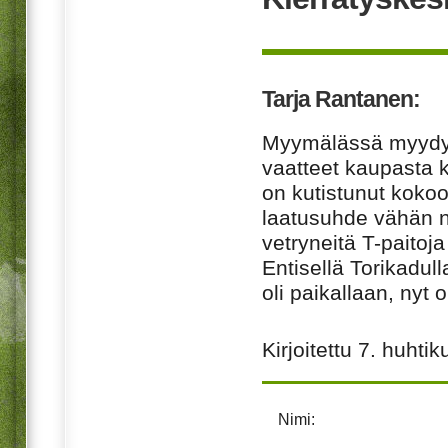
Tarja Rantanen:
Myymälässä myydyt 
vaatteet kaupasta 
on kutistunut kokoon
laatusuhde vähän n
vetryneitä T-paitoja
Entisellä Torikadu
oli paikallaan, nyt 
Kirjoitettu
7. huhtik
Nimi: