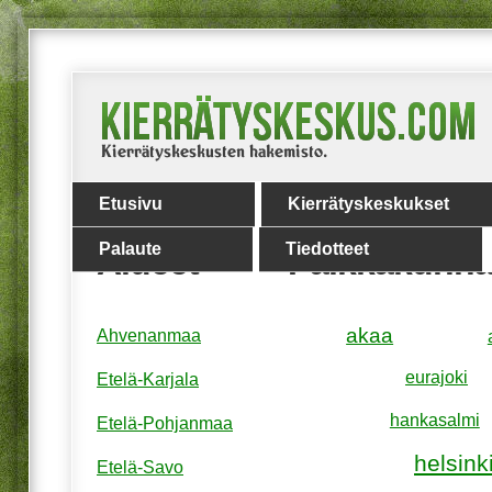
Etusivu
Kierrätyskeskukset
Palaute
Tiedotteet
Alueet
Paikkakunna
akaa
Ahvenanmaa
eurajoki
Etelä-Karjala
hankasalmi
Etelä-Pohjanmaa
helsink
Etelä-Savo