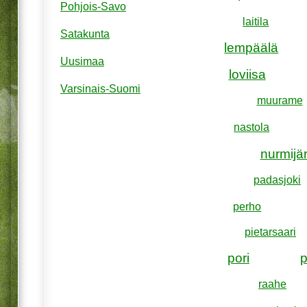
Pohjois-Savo
laitila
Satakunta
lempäälä
Uusimaa
loviisa
Varsinais-Suomi
muurame
nastola
nurmijär
padasjoki
perho
pietarsaari
pori
raahe