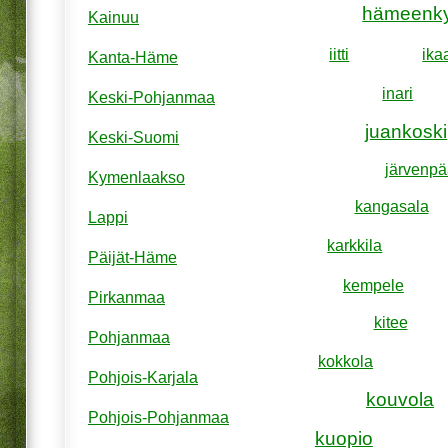
hämeenk
Kainuu
iitti
ika
Kanta-Häme
inari
Keski-Pohjanmaa
juankoski
Keski-Suomi
järvenpä
Kymenlaakso
kangasala
Lappi
karkkila
Päijät-Häme
kempele
Pirkanmaa
kitee
Pohjanmaa
kokkola
Pohjois-Karjala
kouvola
Pohjois-Pohjanmaa
kuopio