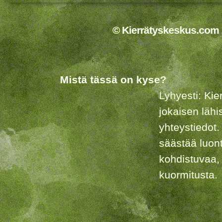
© Kierrätyskeskus.com 2
Mistä tässä on kyse?
Lyhyesti: Kie
jokaisen lähi
yhteystiedot.
säästää luon
kohdistuvaa,
kuormitusta.