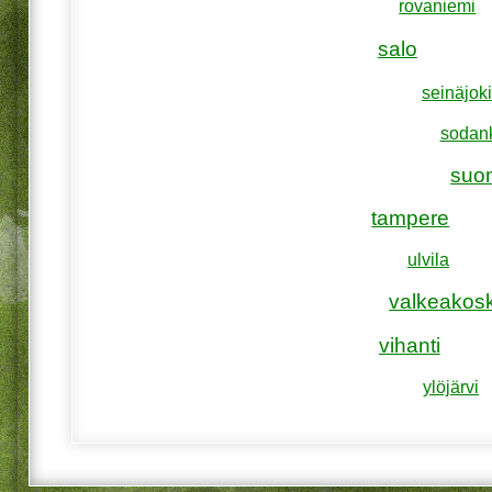
rovaniemi
salo
seinäjoki
sodan
suo
tampere
ulvila
valkeakosk
vihanti
ylöjärvi