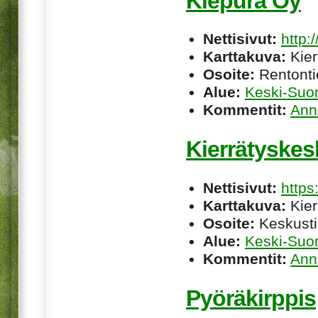
Kiepura Oy
Nettisivut:
http:
Karttakuva:
Kier
Osoite:
Rentontie
Alue:
Keski-Suo
Kommentit:
Ann
Kierrätyske
Nettisivut:
http
Karttakuva:
Kier
Osoite:
Keskusti
Alue:
Keski-Suo
Kommentit:
Ann
Pyöräkirppis