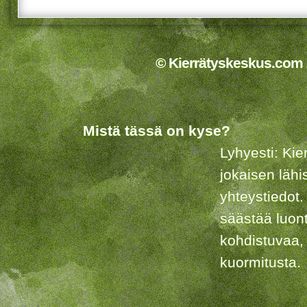
© Kierrätyskeskus.com 2
Mistä tässä on kyse?
Lyhyesti: Kie
jokaisen lähi
yhteystiedot.
säästää luon
kohdistuvaa,
kuormitusta.