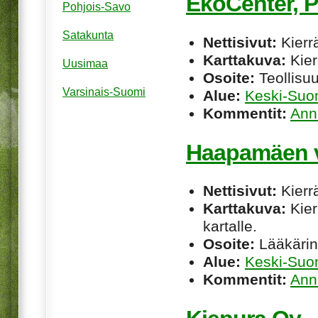
EkoCenter, P
Pohjois-Savo
Satakunta
Nettisivut:
Kierrä
Karttakuva:
Kier
Uusimaa
Osoite:
Teollisuu
Varsinais-Suomi
Alue:
Keski-Suo
Kommentit:
Ann
Haapamäen v
Nettisivut:
Kierrä
Karttakuva:
Kier
kartalle.
Osoite:
Lääkärin
Alue:
Keski-Suo
Kommentit:
Ann