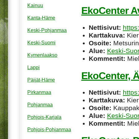
Kainuu
EkoCenter A
Kanta-Häme
Nettisivut:
http
Keski-Pohjanmaa
Karttakuva:
Kier
Osoite:
Metsurin
Keski-Suomi
Alue:
Keski-Suo
Kymenlaakso
Kommentit:
Miel
Lappi
EkoCenter, 
Päijät-Häme
Nettisivut:
https
Pirkanmaa
Karttakuva:
Kier
Pohjanmaa
Osoite:
Kauppaka
Alue:
Keski-Suo
Pohjois-Karjala
Kommentit:
Miel
Pohjois-Pohjanmaa