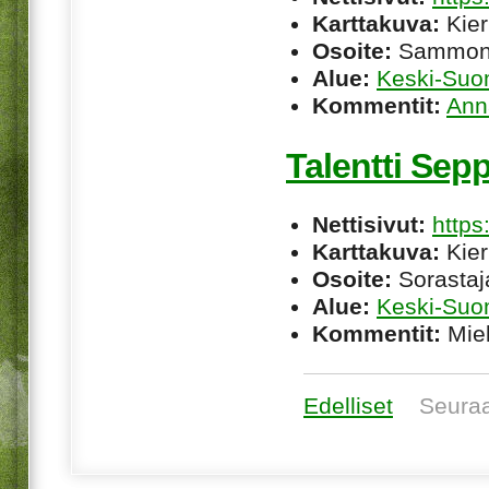
Karttakuva:
Kier
Osoite:
Sammonk
Alue:
Keski-Suo
Kommentit:
Ann
Talentti Sep
Nettisivut:
https
Karttakuva:
Kier
Osoite:
Sorastaj
Alue:
Keski-Suo
Kommentit:
Miel
Edelliset
Seura