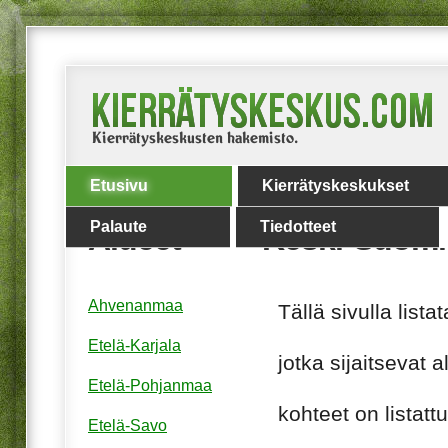
Etusivu
Kierrätyskeskukset
Palaute
Tiedotteet
Alueet
Keski-Suomi
Ahvenanmaa
Tällä sivulla lis
Etelä-Karjala
jotka sijaitsevat 
Etelä-Pohjanmaa
kohteet on listat
Etelä-Savo