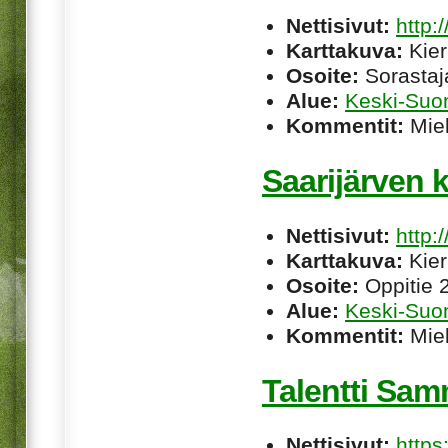
Nettisivut:
http:
Karttakuva:
Kier
Osoite:
Sorastaj
Alue:
Keski-Suo
Kommentit:
Miel
Saarijärven 
Nettisivut:
http:
Karttakuva:
Kier
Osoite:
Oppitie 2
Alue:
Keski-Suo
Kommentit:
Miel
Talentti Sa
Nettisivut:
https