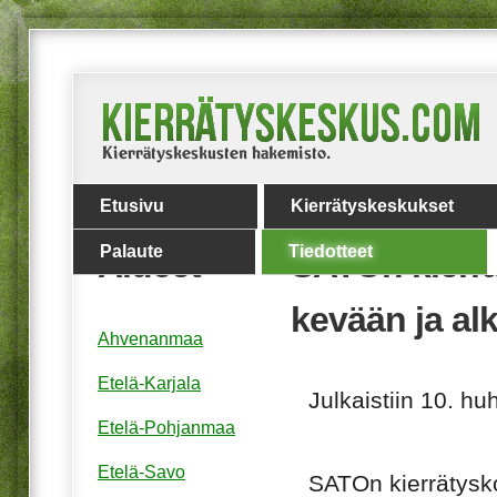
Etusivu
Kierrätyskeskukset
Palaute
Tiedotteet
Alueet
SATOn kierrät
kevään ja al
Ahvenanmaa
Etelä-Karjala
Julkaistiin 10. hu
Etelä-Pohjanmaa
Etelä-Savo
SATO
n kierrätysk