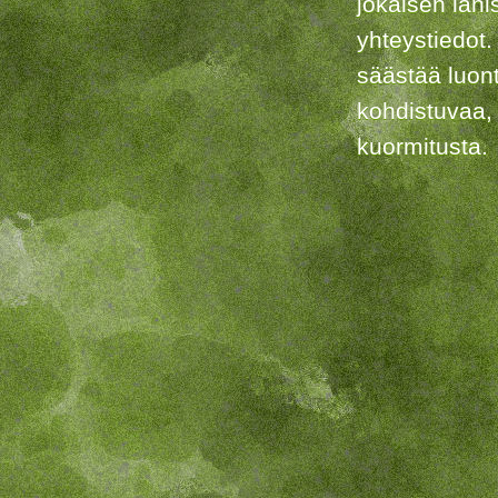
jokaisen lähi
yhteystiedot.
säästää luon
kohdistuvaa,
kuormitusta.