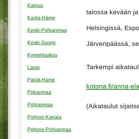
Kainuu
talossa kevään ja
Kanta-Häme
Helsingissä, Espo
Keski-Pohjanmaa
Keski-Suomi
Järvenpäässä, se
Kymenlaakso
Tarkempi aikataulu
Lappi
Päijät-Häme
kotona.fi/anna-el
Pirkanmaa
Pohjanmaa
(Aikataulut sijait
Pohjois-Karjala
Pohjois-Pohjanmaa