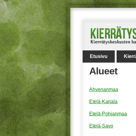
Etusivu
Kier
Alueet
Ahvenanmaa
Etelä-Karjala
Etelä-Pohjanmaa
Etelä-Savo