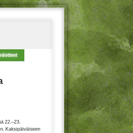
edotteet
a
tää 22.–23.
en. Kaksipäiväiseen