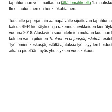
tapahtumaan voi ilmoittautua
tällä lomakkeella
1. maalisk
Ilmoittautuminen on henkilökohtainen.
Torstaille ja perjantain aamupäivälle sijoittuvan tapahtu
katsus
SER
-kierrätyksen ja rakennustarvikkeiden kierräty
vuonna 2018. Alustavien suunnitelmien mukaan kuullaan 
kolmen vartin pituinen
Tuotannon ohjausjärjestelmä
-esite
Työttömien keskusjärjestöltä ajatuksia työllisyyden hoidosta
aikana pidetään myös yhdistyksen vuosikokous.