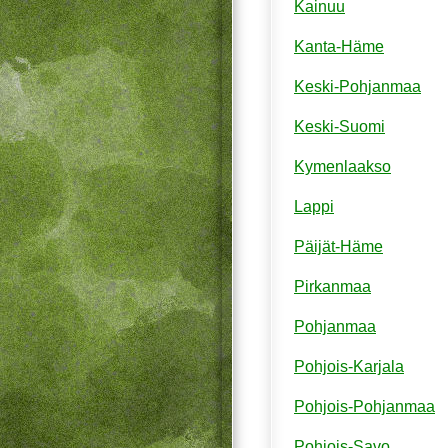
Kainuu
Kanta-Häme
Keski-Pohjanmaa
Keski-Suomi
Kymenlaakso
Lappi
Päijät-Häme
Pirkanmaa
Pohjanmaa
Pohjois-Karjala
Pohjois-Pohjanmaa
Pohjois-Savo