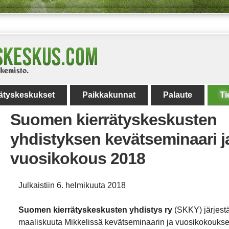
rätyskeskukset
Paikkakunnat
Palaute
Ti
Suomen kierrätyskeskusten
yhdistyksen kevätseminaari j
vuosikokous 2018
Julkaistiin 6. helmikuuta 2018
Suomen kierrätyskeskusten yhdistys ry
(
SKKY
) järjes
maaliskuuta Mikkelissä kevätseminaarin ja vuosikokouks