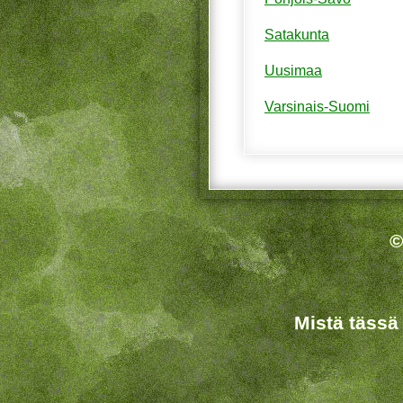
Satakunta
Uusimaa
Varsinais-Suomi
©
Mistä tässä