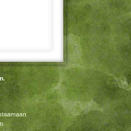
n.
listaamaan
en