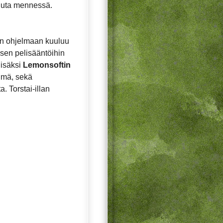
uuta mennessä.
man ohjelmaan kuuluu
ksen pelisääntöihin
lisäksi
Lemonsoftin
lmä, sekä
. Torstai-illan