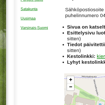
Sähköpostiosoite 
Satakunta
puhelinnumero 0
Uusimaa
Sivua on katsel
Varsinais-Suomi
Esittelysivu luot
sitten)
Tiedot päivitetti
sitten)
Kestolinkki:
kie
Lyhyt kestolinkk
+
−