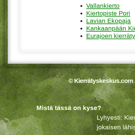
Vallankierto
Kiertopiste Pori
Lavian Ekopaja
Kankaanpään Ki
Eurajoen kierrät
© Kierrätyskeskus.com 2
Mistä tässä on kyse?
Lyhyesti: Kie
jokaisen lähi