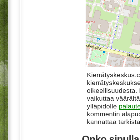
Kierrätyskeskus.
kierrätyskeskukse
oikeellisuudesta. M
vaikuttaa väärältä
ylläpidolle
palaut
kommentin alapuo
kannattaa tarkista
Onko sinull