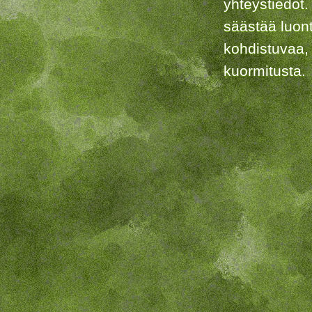
yhteystiedot.
säästää luon
kohdistuvaa,
kuormitusta.