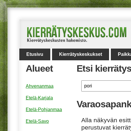
Etusivu
Kierrätyskeskukset
Paikk
Alueet
Etsi kierrät
Ahvenanmaa
Etelä-Karjala
Varaosapankk
Etelä-Pohjanmaa
Alla näkyvän esitt
Etelä-Savo
perustuvat kierrä