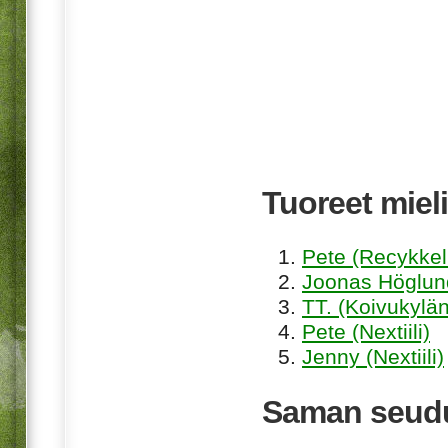
Tuoreet mieli
Pete (Recykkel
Joonas Höglund
TT. (Koivukylän
Pete (Nextiili)
Jenny (Nextiili)
Saman seudu