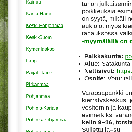
Kainuu
tahon julkaisemiin
poikkeuksia esim
Kanta-Häme
on syytä, mikäli ne
aukiolot myös kie
Keski-Pohjanmaa
tapauksessa vaiku
Keski-Suomi
-myymälällä on o
Kymenlaakso
Paikkakunta:
po
Lappi
Alue:
Satakunta
Nettisivut:
https
Päijät-Häme
Osoite:
Veturital
Pirkanmaa
Varaosapankki on
Pohjanmaa
kierrätyskeskus, j
vesitornin ja kau
Pohjois-Karjala
esimerkiksi sarano
Pohjois-Pohjanmaa
kello 9–16, torst
Suljettu la–su.
Pohjois-Savo