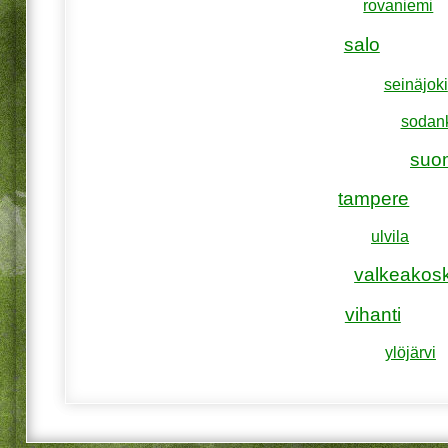
rovaniemi
salo
seinäjoki
sodan
suo
tampere
ulvila
valkeakosk
vihanti
ylöjärvi