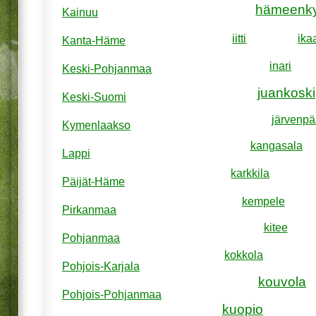
hämeenk
Kainuu
iitti
ika
Kanta-Häme
inari
Keski-Pohjanmaa
juankoski
Keski-Suomi
järvenpä
Kymenlaakso
kangasala
Lappi
karkkila
Päijät-Häme
kempele
Pirkanmaa
kitee
Pohjanmaa
kokkola
Pohjois-Karjala
kouvola
Pohjois-Pohjanmaa
kuopio