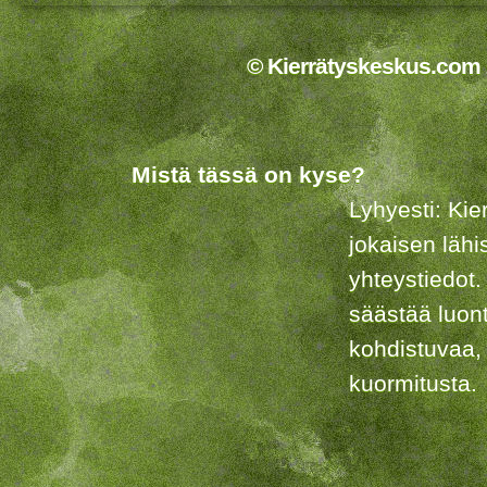
© Kierrätyskeskus.com 2
Mistä tässä on kyse?
Lyhyesti: Kie
jokaisen lähi
yhteystiedot.
säästää luon
kohdistuvaa,
kuormitusta.