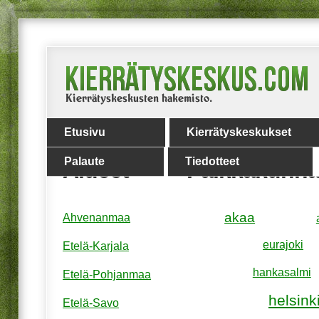
Etusivu
Kierrätyskeskukset
Palaute
Tiedotteet
Alueet
Paikkakunna
akaa
Ahvenanmaa
eurajoki
Etelä-Karjala
hankasalmi
Etelä-Pohjanmaa
helsink
Etelä-Savo