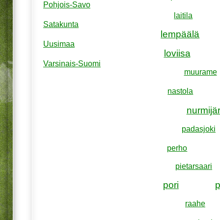
Pohjois-Savo
laitila
Satakunta
lempäälä
Uusimaa
loviisa
Varsinais-Suomi
muurame
nastola
nurmijär
padasjoki
perho
pietarsaari
pori
raahe