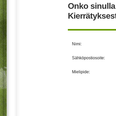
Onko sinull
Kierrätykses
Nimi:
Sähköpostiosoite:
Mielipide: