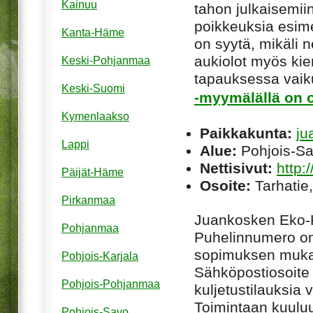
Kainuu
tahon julkaisemiin
poikkeuksia esim
Kanta-Häme
on syytä, mikäli ne
aukiolot myös kie
Keski-Pohjanmaa
tapauksessa vaiku
Keski-Suomi
-myymälällä on o
Kymenlaakso
Paikkakunta:
ju
Lappi
Alue:
Pohjois-S
Nettisivut:
http:
Päijät-Häme
Osoite:
Tarhatie
Pirkanmaa
Juankosken Eko-Ki
Pohjanmaa
Puhelinnumero on
sopimuksen muka
Pohjois-Karjala
Sähköpostiosoite 
Pohjois-Pohjanmaa
kuljetustilauksia 
Toimintaan kuuluu
Pohjois-Savo