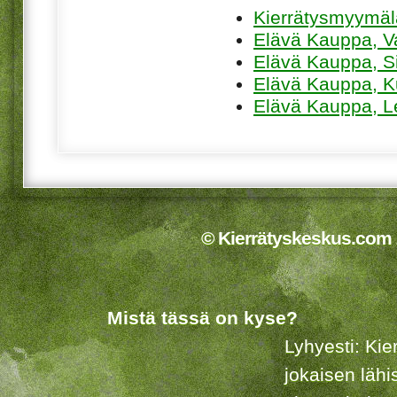
Kierrätysmyymä
Elävä Kauppa, V
Elävä Kauppa, Sii
Elävä Kauppa, K
Elävä Kauppa, L
© Kierrätyskeskus.com 2
Mistä tässä on kyse?
Lyhyesti: Kie
jokaisen lähi