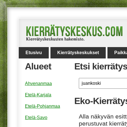
Etusivu
Kierrätyskeskukset
Paikk
Alueet
Etsi kierrät
Ahvenanmaa
Etelä-Karjala
Eko-Kierräty
Etelä-Pohjanmaa
Alla näkyvän esitt
Etelä-Savo
perustuvat kierrä