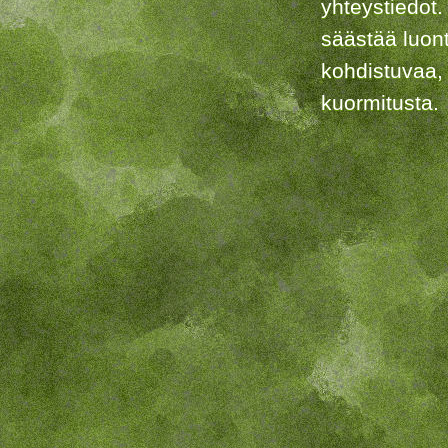
yhteystiedot.
säästää luon
kohdistuvaa,
kuormitusta.