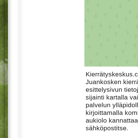
Kierrätyskeskus.
Juankosken kierr
esittelysivun tiet
sijainti kartalla v
palvelun ylläpido
kirjoittamalla ko
aukiolo kannattaa 
sähköpostitse.