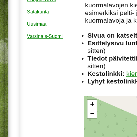
kuormalavojen ki
esimerkiksi pelti-
Satakunta
kuormalavoja ja ka
Uusimaa
Sivua on katsel
Varsinais-Suomi
Esittelysivu luot
sitten)
Tiedot päivitetti
sitten)
Kestolinkki:
kie
Lyhyt kestolinkk
+
−