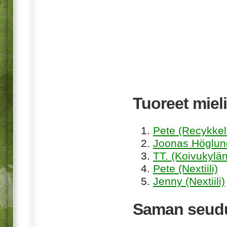
Tuoreet mieli
Pete (Recykkel
Joonas Höglund
TT. (Koivukylän
Pete (Nextiili)
Jenny (Nextiili)
Saman seudu