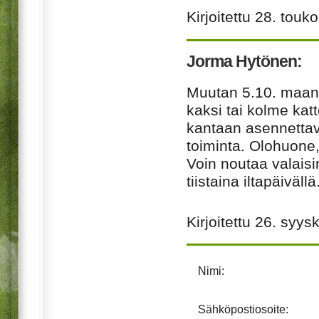
Kirjoitettu
28. touk
Jorma Hytönen:
Muutan 5.10. maana
kaksi tai kolme katt
kantaan asennetta
toiminta. Olohuone,
Voin noutaa valais
tiistaina iltapäivällä
Kirjoitettu
26. syys
Nimi:
Sähköpostiosoite: