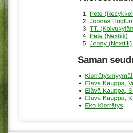
Pete (Recykkel
Joonas Höglund
TT. (Koivukylän
Pete (Nextiili)
Jenny (Nextiili)
Saman seudu
Kierrätysmyymä
Elävä Kauppa, V
Elävä Kauppa, Sii
Elävä Kauppa, K
Eko-Kierrätys