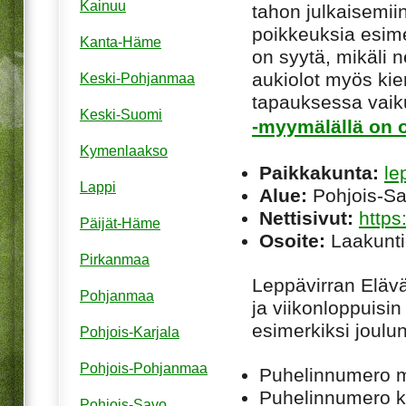
Kainuu
tahon julkaisemiin
poikkeuksia esim
Kanta-Häme
on syytä, mikäli ne
aukiolot myös kie
Keski-Pohjanmaa
tapauksessa vaiku
Keski-Suomi
-myymälällä on o
Kymenlaakso
Paikkakunta:
le
Lappi
Alue:
Pohjois-S
Nettisivut:
https
Päijät-Häme
Osoite:
Laakunti
Pirkanmaa
Leppävirran Elä
Pohjanmaa
ja viikonloppuisin
esimerkiksi joulu
Pohjois-Karjala
Pohjois-Pohjanmaa
Puhelinnumero 
Puhelinnumero ku
Pohjois-Savo