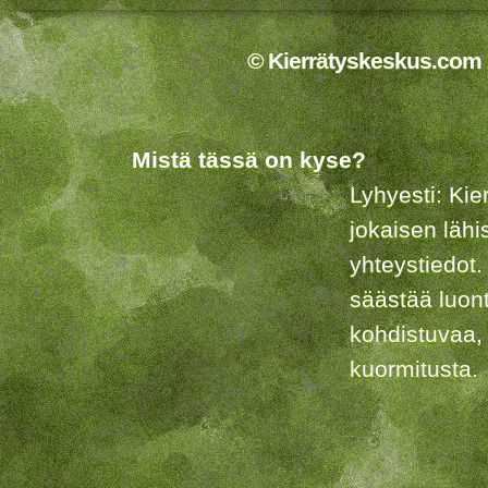
© Kierrätyskeskus.com 2
Mistä tässä on kyse?
Lyhyesti: Kie
jokaisen lähi
yhteystiedot.
säästää luon
kohdistuvaa,
kuormitusta.