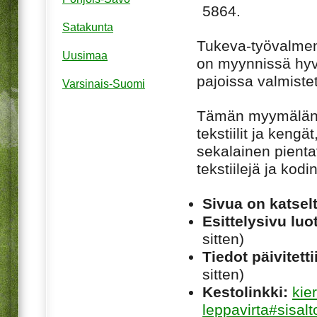
5864.
Satakunta
Tukeva-työvalme
Uusimaa
on myynnissä hyvä
pajoissa valmistet
Varsinais-Suomi
Tämän myymälän ki
tekstiilit ja keng
sekalainen pient
tekstiilejä ja kod
Sivua on katsel
Esittelysivu luot
sitten)
Tiedot päivitetti
sitten)
Kestolinkki:
kie
leppavirta#sisalt