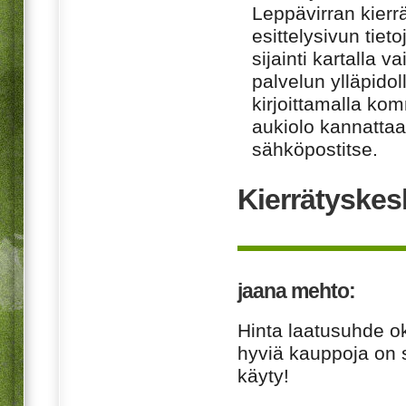
Leppävirran kierr
esittelysivun tiet
sijainti kartalla v
palvelun ylläpido
kirjoittamalla ko
aukiolo kannattaa 
sähköpostitse.
Kierrätyskes
jaana mehto:
Hinta laatusuhde o
hyviä kauppoja on 
käyty!