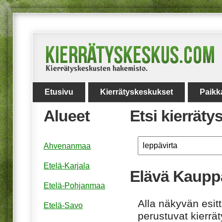
Etusivu
Kierrätyskeskukset
Paikk
Alueet
Etsi kierrät
Ahvenanmaa
Etelä-Karjala
Elävä Kauppa
Etelä-Pohjanmaa
Alla näkyvän esitt
Etelä-Savo
perustuvat kierrä