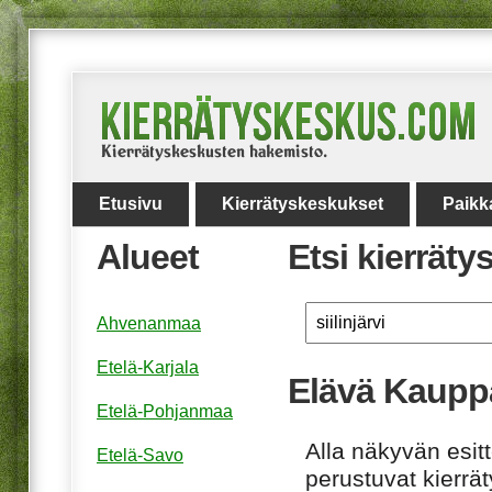
Etusivu
Kierrätyskeskukset
Paikk
Alueet
Etsi kierrät
Ahvenanmaa
Etelä-Karjala
Elävä Kauppa,
Etelä-Pohjanmaa
Alla näkyvän esitt
Etelä-Savo
perustuvat kierrä