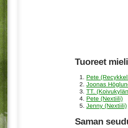
Tuoreet mieli
Pete (Recykkel
Joonas Höglund
TT. (Koivukylän
Pete (Nextiili)
Jenny (Nextiili)
Saman seudu