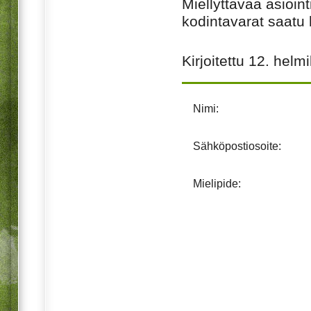
Miellyttävää asioin
kodintavarat saatu
Kirjoitettu
12. helm
Nimi:
Sähköpostiosoite:
Mielipide: