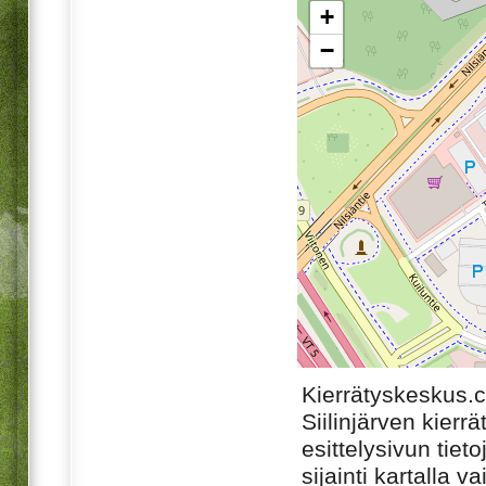
+
−
Kierrätyskeskus.
Siilinjärven kier
esittelysivun tiet
sijainti kartalla v