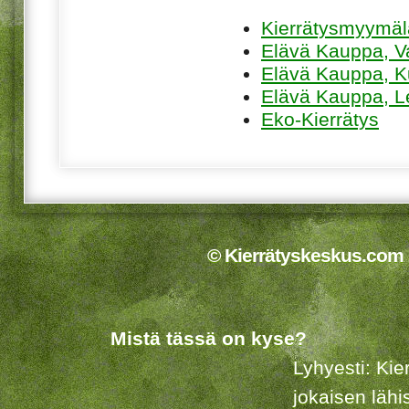
Kierrätysmyymä
Elävä Kauppa, V
Elävä Kauppa, K
Elävä Kauppa, L
Eko-Kierrätys
© Kierrätyskeskus.com 2
Mistä tässä on kyse?
Lyhyesti: Kie
jokaisen lähi