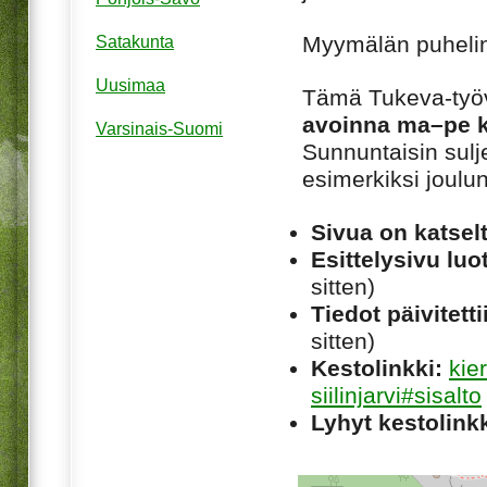
Myymälän puheli
Satakunta
Uusimaa
Tämä Tukeva-työ
avoinna ma–pe ke
Varsinais-Suomi
Sunnuntaisin sulj
esimerkiksi joulu
Sivua on katsel
Esittelysivu luot
sitten)
Tiedot päivitetti
sitten)
Kestolinkki:
kie
siilinjarvi#sisalto
Lyhyt kestolinkk