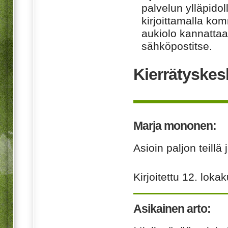
palvelun ylläpido
kirjoittamalla ko
aukiolo kannattaa 
sähköpostitse.
Kierrätyskes
Marja mononen:
Asioin paljon teillä
Kirjoitettu
12. loka
Asikainen arto: