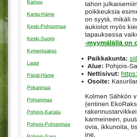
Kainuu
tahon julkaisemiin
poikkeuksia esim
Kanta-Häme
on syytä, mikäli ne
aukiolot myös kie
Keski-Pohjanmaa
tapauksessa vaiku
Keski-Suomi
-myymälällä on o
Kymenlaakso
Paikkakunta:
sii
Lappi
Alue:
Pohjois-S
Nettisivut:
https
Päijät-Häme
Osoite:
Kasurilan
Pirkanmaa
Kolmen Sähkön vi
Pohjanmaa
(entinen EkoRaks
rakennustarvikkeit
Pohjois-Karjala
karmeineen, puut
Pohjois-Pohjanmaa
ovia, ikkunoita, t
jne.
Pohjois-Savo