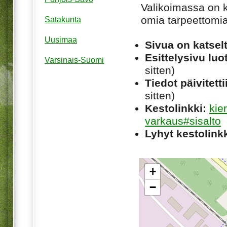
Valikoimassa on ki
omia tarpeettomia 
Satakunta
Uusimaa
Sivua on katsel
Esittelysivu luot
Varsinais-Suomi
sitten)
Tiedot päivitetti
sitten)
Kestolinkki:
kie
varkaus#sisalto
Lyhyt kestolinkk
+
−