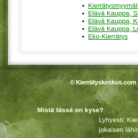
Kierrätysmyymä
Elävä Kauppa, Sii
Elävä Kauppa, K
Elävä Kauppa, L
Eko-Kierrätys
© Kierrätyskeskus.com 2
Mistä tässä on kyse?
Lyhyesti: Kie
jokaisen lähi