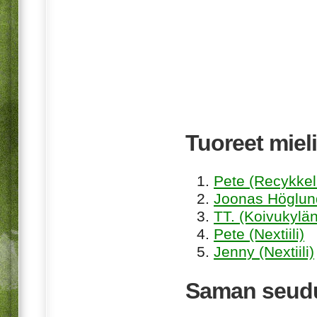
Tuoreet mieli
Pete (Recykkel
Joonas Höglund
TT. (Koivukylän
Pete (Nextiili)
Jenny (Nextiili)
Saman seudu