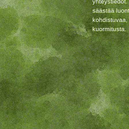
yhteystiedot.
säästää luon
kohdistuvaa,
kuormitusta.