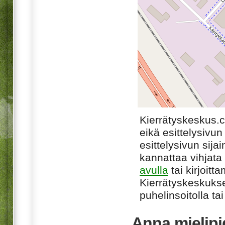
Kierrätyskeskus.
eikä esittelysivun
esittelysivun sijai
kannattaa vihjata
avulla
tai kirjoitt
Kierrätyskeskukse
puhelinsoitolla ta
Anna mielipi