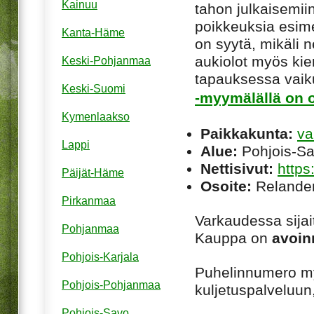
Kainuu
tahon julkaisemiin
poikkeuksia esim
Kanta-Häme
on syytä, mikäli ne
aukiolot myös kie
Keski-Pohjanmaa
tapauksessa vaiku
Keski-Suomi
-myymälällä on o
Kymenlaakso
Paikkakunta:
va
Lappi
Alue:
Pohjois-S
Nettisivut:
https
Päijät-Häme
Osoite:
Relander
Pirkanmaa
Varkaudessa sija
Pohjanmaa
Kauppa on
avoin
Pohjois-Karjala
Puhelinnumero m
Pohjois-Pohjanmaa
kuljetuspalveluun
Pohjois-Savo