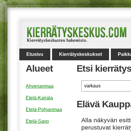
Etusivu
Kierrätyskeskukset
Paikk
Alueet
Etsi kierrät
Ahvenanmaa
Etelä-Karjala
Elävä Kaupp
Etelä-Pohjanmaa
Alla näkyvän esitt
Etelä-Savo
perustuvat kierrä