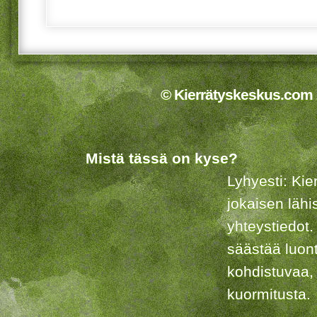
© Kierrätyskeskus.com 2
Mistä tässä on kyse?
Lyhyesti: Kie
jokaisen lähi
yhteystiedot.
säästää luon
kohdistuvaa,
kuormitusta.