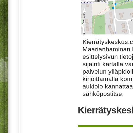
Kierrätyskeskus.
Maarianhaminan k
esittelysivun tiet
sijainti kartalla v
palvelun ylläpido
kirjoittamalla ko
aukiolo kannattaa 
sähköpostitse.
Kierrätyskes