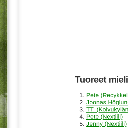
Tuoreet mieli
Pete (Recykkel
Joonas Höglund
TT. (Koivukylän
Pete (Nextiili)
Jenny (Nextiili)