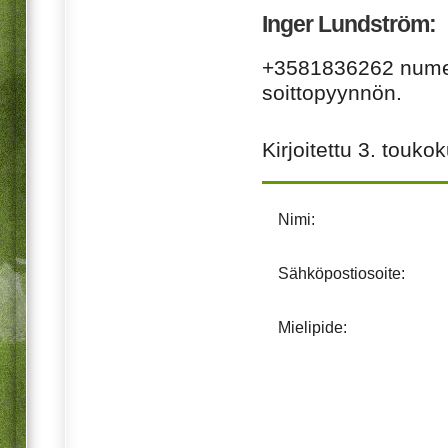
Inger Lundström:
+3581836262 numero
soittopyynnön.
Kirjoitettu
3. touko
Nimi:
Sähköpostiosoite:
Mielipide: