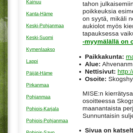
Kainuu
tahon julkaisemiin
poikkeuksia esim
Kanta-Häme
on syytä, mikäli ne
aukiolot myös kie
Keski-Pohjanmaa
tapauksessa vaiku
Keski-Suomi
-myymälällä on o
Kymenlaakso
Paikkakunta:
ma
Lappi
Alue:
Ahvenanm
Nettisivut:
http:
Päijät-Häme
Osoite:
Skogshy
Pirkanmaa
MISE
:n kierräty
Pohjanmaa
osoitteessa Skog
maanantaista perj
Pohjois-Karjala
Sunnuntaisin sulje
Pohjois-Pohjanmaa
Sivua on katsel
Pohjois-Savo