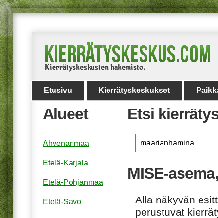
Etusivu
Kierrätyskeskukset
Paikk
Alueet
Etsi kierrät
Ahvenanmaa
Etelä-Karjala
MISE-asema,
Etelä-Pohjanmaa
Alla näkyvän esitt
Etelä-Savo
perustuvat kierrä