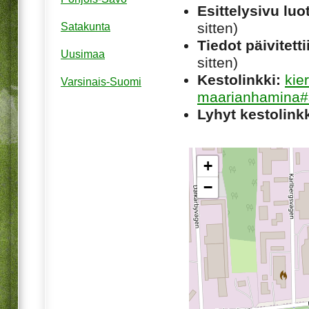
Esittelysivu luot
sitten)
Satakunta
Tiedot päivitetti
Uusimaa
sitten)
Kestolinkki:
kie
Varsinais-Suomi
maarianhamina#s
Lyhyt kestolinkk
+
−