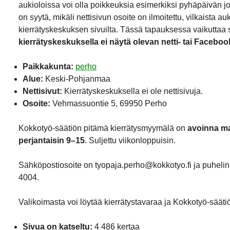
aukioloissa voi olla poikkeuksia esimerkiksi pyhäpäivän j
on syytä, mikäli nettisivun osoite on ilmoitettu, vilkaista a
kierrätyskeskuksen sivuilta. Tässä tapauksessa vaikuttaa si
kierrätyskeskuksella ei näytä olevan netti- tai Faceboo
Paikkakunta:
perho
Alue:
Keski-Pohjanmaa
Nettisivut:
Kierrätyskeskuksella ei ole nettisivuja.
Osoite:
Vehmassuontie 5, 69950 Perho
Kokkotyö-säätiön pitämä kierrätysmyymälä on
avoinna ma
perjantaisin 9–15
. Suljettu viikonloppuisin.
Sähköpostiosoite on tyopaja.perho@kokkotyo.fi ja puhel
4004.
Valikoimasta voi löytää kierrätystavaraa ja Kokkotyö-säätiö
Sivua on katseltu:
4 486 kertaa