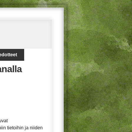
edotteet
analla
uvat
in tietoihin ja niiden