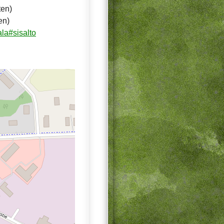
ten)
en)
la#sisalto