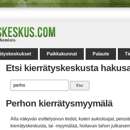
rätyskeskukset
Paikkakunnat
Palaute
Ti
Etsi kierrätyskeskusta hakus
Etsi
Perhon kierrätysmyymälä
Alla näkyvän esittelysivun tiedot, kuten aukioloajat, perust
kierrätyskeskusta, tai -myymälää, hoitavan tahon julkaisemi