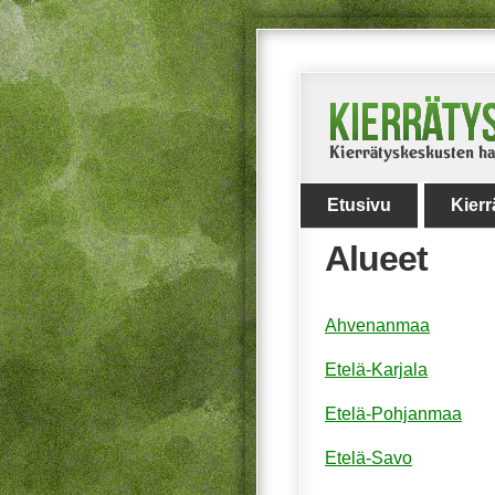
Etusivu
Kier
Alueet
Ahvenanmaa
Etelä-Karjala
Etelä-Pohjanmaa
Etelä-Savo