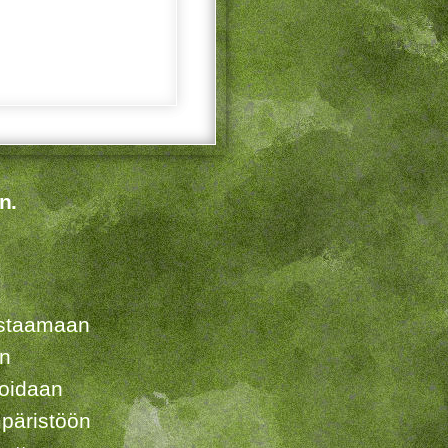
n.
listaamaan
en
voidaan
päristöön