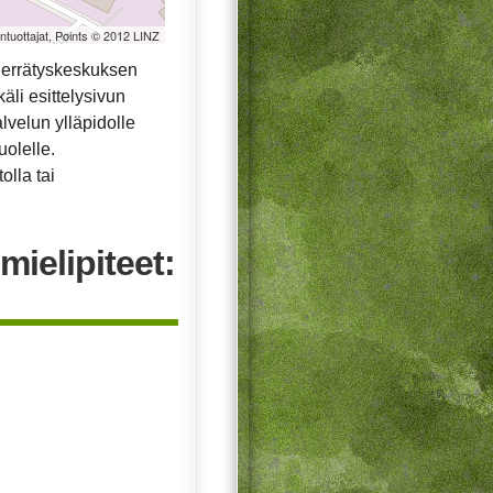
öntuottajat, Points © 2012 LINZ
ierrätyskeskuksen
äli esittelysivun
alvelun ylläpidolle
uolelle.
olla tai
mielipiteet: