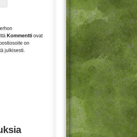
Perhon
ttä
Kommentti
ovat
postiosoite on
ä julkisesti.
uksia