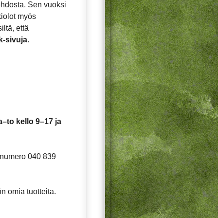
ohdosta. Sen vuoksi
ukiolot myös
ltä, että
k-sivuja
.
–to kello 9–17 ja
innumero 040 839
n omia tuotteita.