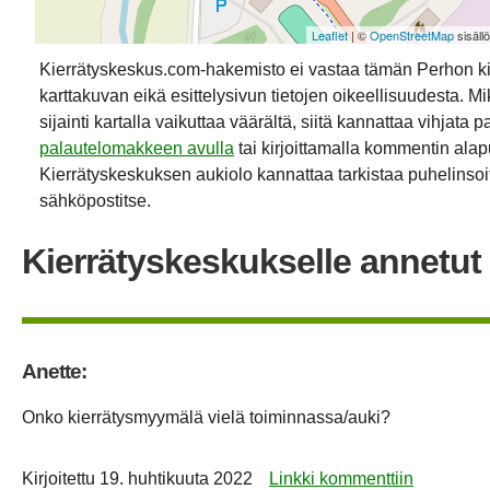
Leaflet
| ©
OpenStreetMap
sisäll
Kierrätyskeskus.com-hakemisto ei vastaa tämän Perhon k
karttakuvan eikä esittelysivun tietojen oikeellisuudesta. Mik
sijainti kartalla vaikuttaa väärältä, siitä kannattaa vihjata p
palautelomakkeen avulla
tai kirjoittamalla kommentin alap
Kierrätyskeskuksen aukiolo kannattaa tarkistaa puhelinsoit
sähköpostitse.
Kierrätyskeskukselle annetut 
Anette:
Onko kierrätysmyymälä vielä toiminnassa/auki?
Kirjoitettu
19. huhtikuuta 2022
Linkki kommenttiin