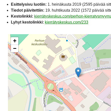
Esittelysivu luotiin:
1. heinäkuuta 2019
(2595 päivää sit
Tiedot päivitettiin:
19. huhtikuuta 2022
(1572 päivää sitt
Kestolinkki:
kierrätyskeskus.com/perhon-kierratysmyyma
Lyhyt kestolinkki:
kierrätyskeskus.com/233
+
−