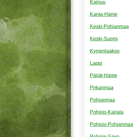
Kainuu
Kanta-Häme
Keski-Pohjanmaa
Keski-Suomi
Kymenlaakso
Lappi
Päijät-Häme
Pirkanmaa
Pohjanmaa
Pohjois-Karjala
Pohjois-Pohjanmaa
Pohjois-Savo