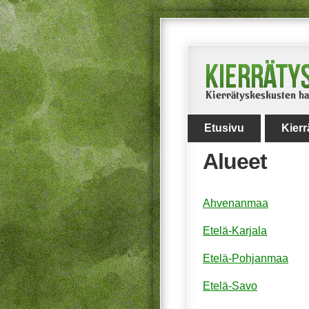
Etusivu
Kier
Alueet
Ahvenanmaa
Etelä-Karjala
Etelä-Pohjanmaa
Etelä-Savo