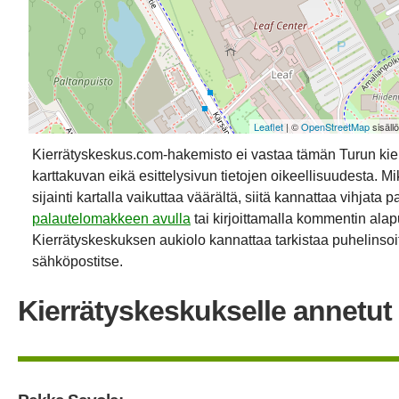
Leaflet
| ©
OpenStreetMap
sisäll
Kierrätyskeskus.com-hakemisto ei vastaa tämän Turun ki
karttakuvan eikä esittelysivun tietojen oikeellisuudesta. Mik
sijainti kartalla vaikuttaa väärältä, siitä kannattaa vihjata p
palautelomakkeen avulla
tai kirjoittamalla kommentin alap
Kierrätyskeskuksen aukiolo kannattaa tarkistaa puhelinsoit
sähköpostitse.
Kierrätyskeskukselle annetut 