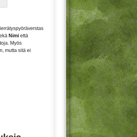
errätyspyöräverstas
sekä
Nimi
että
etoja. Myös
, mutta sitä ei