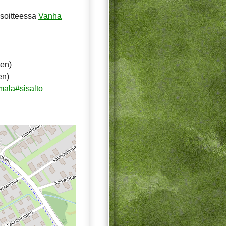
osoitteessa
Vanha
ten)
en)
mala#sisalto