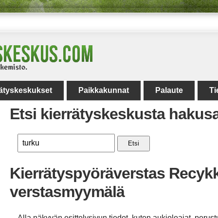
rätyskeskukset
Paikkakunnat
Palaute
Ti
Etsi kierrätyskeskusta hakus
Etsi
Kierrätyspyöräverstas Recykk
verstasmyymälä
Alla näkyvän esittelysivun tiedot, kuten aukioloajat, perust