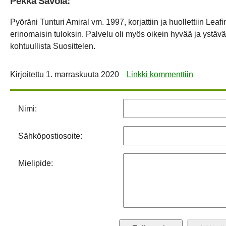
Pekka Savola:
Pyöräni Tunturi Amiral vm. 1997, korjattiin ja huollettiin Lea
erinomaisin tuloksin. Palvelu oli myös oikein hyvää ja ystäväll
kohtuullista Suosittelen.
Kirjoitettu
1. marraskuuta 2020
Linkki kommenttiin
Nimi:
Sähköpostiosoite:
Mielipide: