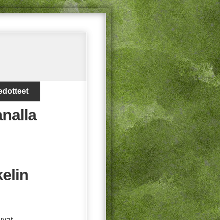
edotteet
analla
elin
uvat