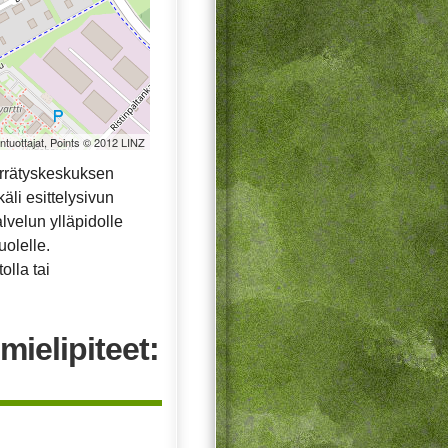
öntuottajat, Points © 2012 LINZ
errätyskeskuksen
äli esittelysivun
alvelun ylläpidolle
uolelle.
olla tai
mielipiteet: