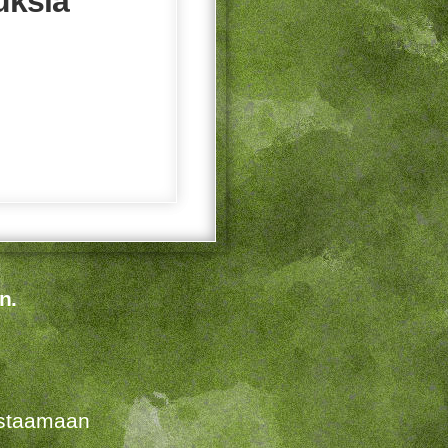
uksia
n.
listaamaan