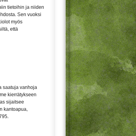
in tietoihin ja niiden
ohdosta. Sen vuoksi
ukiolot myös
ltä, että
a saatuja vanhoja
mme kierrätykseen
as sijaitsee
an kantoapua,
795.