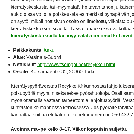
kierrätyskeskusta, tai -myymälää, hoitavan tahon julkaisemi
aukioloissa voi olla poikkeuksia esimerkiksi pyhäpäivän j
on syytä, mikäli nettisivun osoite on ilmoitettu, vilkaista a
kierrätyskeskuksen sivuilta. Tässä tapauksessa vaikuttaa si
kierrätyskeskuksella tai -myymälällä on omat kotisivut
.
Paikkakunta:
turku
Alue:
Varsinais-Suomi
Nettisivut:
http://www.tsemppi.net/recykkeli.html
Osoite:
Kärsämäentie 35, 20360 Turku
Kierrätyspyöräverstas Recykkeli® kunnostaa lahjoituksen
polkupyöriä myyntiin sekä tekee pyörähuoltoja. Osallistu
myös ottamalla vastaan tarpeettomia lahjoituspyöriä. Verst
kiinteistön kolmannessa kerroksessa. Jos pyörälle tarvita
kannattaa soittaa etukäteen. Puhelinnumero on 050 432 7
Avoinna ma–pe kello 8–17. Viikonloppuisin suljettu.