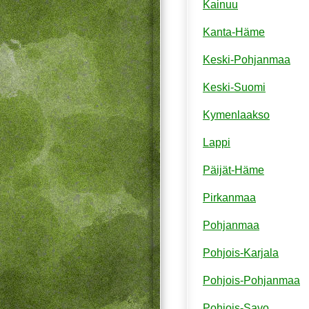
Kainuu
Kanta-Häme
Keski-Pohjanmaa
Keski-Suomi
Kymenlaakso
Lappi
Päijät-Häme
Pirkanmaa
Pohjanmaa
Pohjois-Karjala
Pohjois-Pohjanmaa
Pohjois-Savo