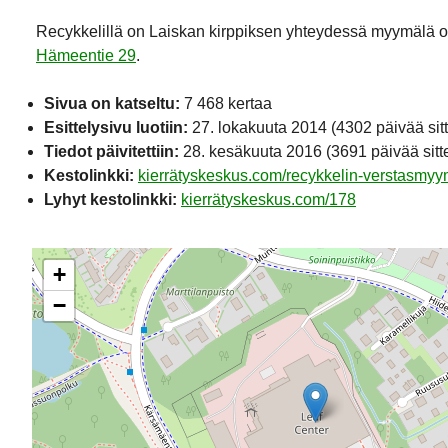
Recykkelillä on Laiskan kirppiksen yhteydessä myymälä 
Hämeentie 29
.
Sivua on katseltu:
7 468 kertaa
Esittelysivu luotiin:
27. lokakuuta 2014
(4302 päivää sit
Tiedot päivitettiin:
28. kesäkuuta 2016
(3691 päivää sitt
Kestolinkki:
kierrätyskeskus.com/recykkelin-verstasmyy
Lyhyt kestolinkki:
kierrätyskeskus.com/178
+
−